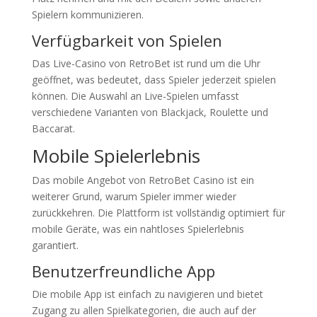
Spielern kommunizieren.
Verfügbarkeit von Spielen
Das Live-Casino von RetroBet ist rund um die Uhr
geöffnet, was bedeutet, dass Spieler jederzeit spielen
können. Die Auswahl an Live-Spielen umfasst
verschiedene Varianten von Blackjack, Roulette und
Baccarat.
Mobile Spielerlebnis
Das mobile Angebot von RetroBet Casino ist ein
weiterer Grund, warum Spieler immer wieder
zurückkehren. Die Plattform ist vollständig optimiert für
mobile Geräte, was ein nahtloses Spielerlebnis
garantiert.
Benutzerfreundliche App
Die mobile App ist einfach zu navigieren und bietet
Zugang zu allen Spielkategorien, die auch auf der