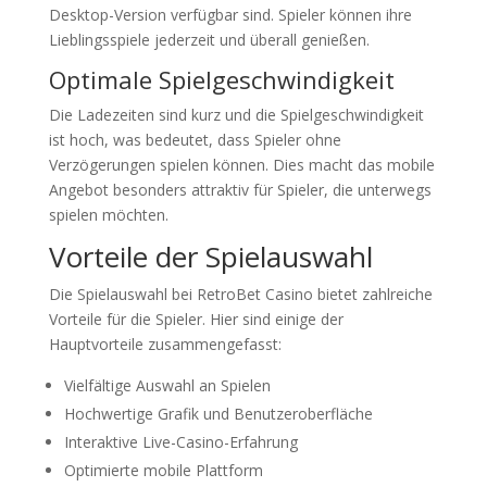
Desktop-Version verfügbar sind. Spieler können ihre
Lieblingsspiele jederzeit und überall genießen.
Optimale Spielgeschwindigkeit
Die Ladezeiten sind kurz und die Spielgeschwindigkeit
ist hoch, was bedeutet, dass Spieler ohne
Verzögerungen spielen können. Dies macht das mobile
Angebot besonders attraktiv für Spieler, die unterwegs
spielen möchten.
Vorteile der Spielauswahl
Die Spielauswahl bei RetroBet Casino bietet zahlreiche
Vorteile für die Spieler. Hier sind einige der
Hauptvorteile zusammengefasst:
Vielfältige Auswahl an Spielen
Hochwertige Grafik und Benutzeroberfläche
Interaktive Live-Casino-Erfahrung
Optimierte mobile Plattform