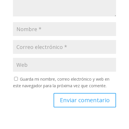
Guarda mi nombre, correo electrónico y web en
este navegador para la próxima vez que comente.