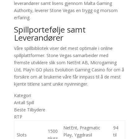
leverandører samt lisens gjennom Malta Gaming
Authority, leverer Stone Vegas en trygg og morsom
erfaring.
Spillportefølje samt
Leverandører
Våre spillbibliotek viser det mest optimale i online
spillplattformer. Stone Vegas samarbeider med
fremste utviklere slik som NetEnt AB, Microgaming
Ltd, Play’n GO pluss Evolution Gaming Casino for om å
forsikre om at brukerne våre får innpass til å de mest
kjente titlene samt unike nyvinninger.
Kategori
Antall Spill
Beste Tilbydere
RTP
NetEnt, Pragmatic
94
1500
Slots
Play, Yggdrasil
til
pluss