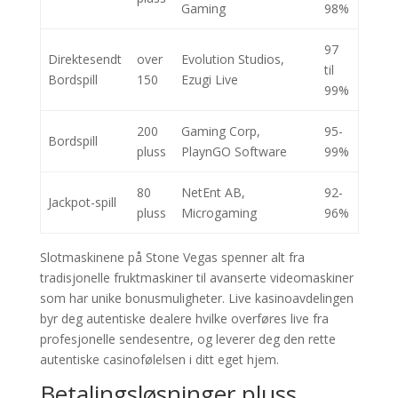
Gaming
98%
97
Direktesendt
over
Evolution Studios,
til
Bordspill
150
Ezugi Live
99%
200
Gaming Corp,
95-
Bordspill
pluss
PlaynGO Software
99%
80
NetEnt AB,
92-
Jackpot-spill
pluss
Microgaming
96%
Slotmaskinene på Stone Vegas spenner alt fra
tradisjonelle fruktmaskiner til avanserte videomaskiner
som har unike bonusmuligheter. Live kasinoavdelingen
byr deg autentiske dealere hvilke overføres live fra
profesjonelle sendesentre, og leverer deg den rette
autentiske casinofølelsen i ditt eget hjem.
Betalingsløsninger pluss