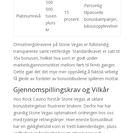
500
Personlig
000
15
tilpassede
Platinumnivå
tusen
prosent
bonuskampanjer,
pluss
luksusopplevelser
kr
Omsetningskravene på Stone Vegas er fullstendig
transparente samt rettferdige. Standardkravet er satt til
35x bonusen, hvilket hva som er godt under
markedsgjennomsnittet mellom førti til femti ganger.
Dette gjør det det mye mer oppnåelig å faktisk virkelig
få glede av fordeler av bonustilbudene spilleren mottar.
Gjennomspillingskrav og Vilkår
Hos Rock Casino forstår Stone Vegas at uklare
bonusbetingelser frustrerer brukere. Derfor har har
grundig Stone Vegas optimalisert ordningen hos oss
med tydelige retningslinjer. Hver eneste bonustilbud
har en gyldighetstid som er tretti kalenderdager, pluss