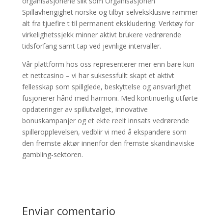
organisasjonene slik som Organisasjonen
Spillavhengighet norske og tilbyr selveksklusive rammer
alt fra tjuefire t til permanent ekskludering. Verktøy for
virkelighetssjekk minner aktivt brukere vedrørende
tidsforfang samt tap ved jevnlige intervaller.
Vår plattform hos oss representerer mer enn bare kun
et nettcasino – vi har suksessfullt skapt et aktivt
fellesskap som spillglede, beskyttelse og ansvarlighet
fusjonerer hånd med harmoni. Med kontinuerlig utførte
opdateringer av spillutvalget, innovative
bonuskampanjer og et ekte reelt innsats vedrørende
spilleropplevelsen, vedblir vi med å ekspandere som
den fremste aktør innenfor den fremste skandinaviske
gambling-sektoren.
Enviar comentario