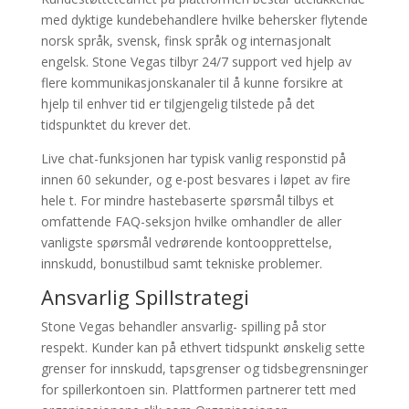
med dyktige kundebehandlere hvilke behersker flytende
norsk språk, svensk, finsk språk og internasjonalt
engelsk. Stone Vegas tilbyr 24/7 support ved hjelp av
flere kommunikasjonskanaler til å kunne forsikre at
hjelp til enhver tid er tilgjengelig tilstede på det
tidspunktet du krever det.
Live chat-funksjonen har typisk vanlig responstid på
innen 60 sekunder, og e-post besvares i løpet av fire
hele t. For mindre hastebaserte spørsmål tilbys et
omfattende FAQ-seksjon hvilke omhandler de aller
vanligste spørsmål vedrørende kontoopprettelse,
innskudd, bonustilbud samt tekniske problemer.
Ansvarlig Spillstrategi
Stone Vegas behandler ansvarlig- spilling på stor
respekt. Kunder kan på ethvert tidspunkt ønskelig sette
grenser for innskudd, tapsgrenser og tidsbegrensninger
for spillerkontoen sin. Plattformen partnerer tett med