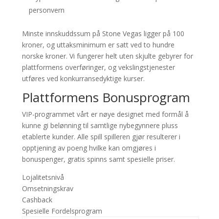
personvern
Minste innskuddssum på Stone Vegas ligger på 100
kroner, og uttaksminimum er satt ved to hundre
norske kroner. Vi fungerer helt uten skjulte gebyrer for
plattformens overføringer, og vekslingstjenester
utføres ved konkurransedyktige kurser.
Plattformens Bonusprogram
VIP-programmet vårt er nøye designet med formål å
kunne gi belønning til samtlige nybegynnere pluss
etablerte kunder. Alle spill spilleren gjør resulterer i
opptjening av poeng hvilke kan omgjøres i
bonuspenger, gratis spinns samt spesielle priser.
Lojalitetsnivå
Omsetningskrav
Cashback
Spesielle Fordelsprogram