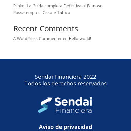
Plinko: La Guida completa Definitiva al Famoso
Passatempo di Caso e Tattica
Recent Comments
A WordPress Commenter
en
Hello world!
Sendai Financiera 2022
Todos los derechos reservados
Aviso de privacidad