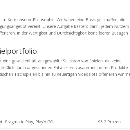
s im Kern unserer Philosophie. Wir haben eine Basis geschaffen, die
gungsangebot vereint. Unsere Aufgabe besteht darin, jedem Nutzern
erieren, in der Wertigkeit und Durchsichtigkeit keine leeren Zusagen
elportfolio
r eine gewissenhaft ausgewählte Selektion von Spielen, die keine
schließlich durch angesehenen Entwicklern zusammen, deren Produkte
sischen Tischspielen bis hin zu neuartigen Videoslots offerieren wir m
t, Pragmatic Play, Play’n GO
96,2 Prozent