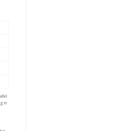
llel
g in
bei