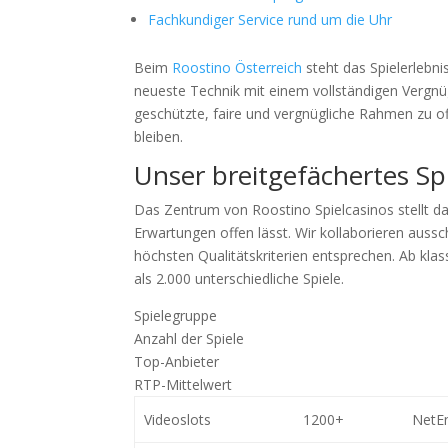
Fachkundiger Service rund um die Uhr
Beim
Roostino Österreich
steht das Spielerlebni
neueste Technik mit einem vollständigen Vergnü
geschützte, faire und vergnügliche Rahmen zu off
bleiben.
Unser breitgefächertes Spi
Das Zentrum von Roostino Spielcasinos stellt da
Erwartungen offen lässt. Wir kollaborieren aus
höchsten Qualitätskriterien entsprechen. Ab klas
als 2.000 unterschiedliche Spiele.
Spielegruppe
Anzahl der Spiele
Top-Anbieter
RTP-Mittelwert
Videoslots
1200+
NetEn