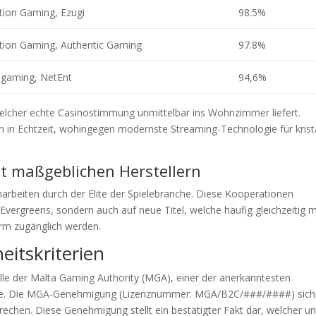
tion Gaming, Ezugi
98.5%
tion Gaming, Authentic Gaming
97.8%
gaming, NetEnt
94,6%
, welcher echte Casinostimmung unmittelbar ins Wohnzimmer liefert.
n in Echtzeit, wohingegen modernste Streaming-Technologie für krista
it maßgeblichen Herstellern
beiten durch der Elite der Spielebranche. Diese Kooperationen
Evergreens, sondern auch auf neue Titel, welche häufig gleichzeitig m
orm zugänglich werden.
itskriterien
lle der Malta Gaming Authority (MGA), einer der anerkanntesten
che. Die MGA-Genehmigung (Lizenznummer: MGA/B2C/###/####) sich
chen. Diese Genehmigung stellt ein bestätigter Fakt dar, welcher u