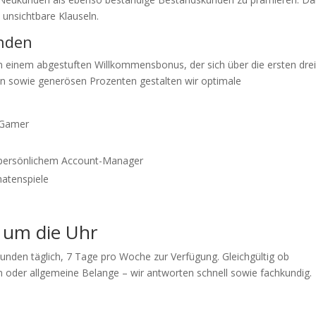
 unsichtbare Klauseln.
unden
on einem abgestuften Willkommensbonus, der sich über die ersten dre
en sowie generösen Prozenten gestalten wir optimale
 Gamer
d persönlichem Account-Manager
atenspiele
 um die Uhr
unden täglich, 7 Tage pro Woche zur Verfügung. Gleichgültig ob
oder allgemeine Belange – wir antworten schnell sowie fachkundig.