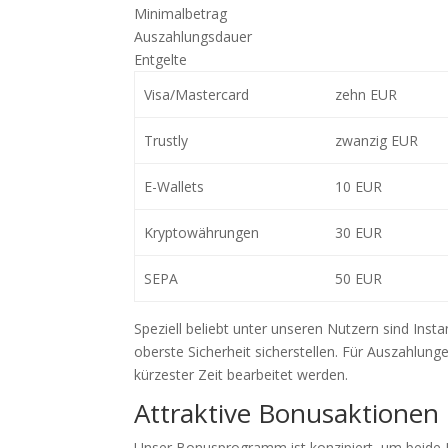
Minimalbetrag
Auszahlungsdauer
Entgelte
Visa/Mastercard
zehn EUR
Trustly
zwanzig EUR
E-Wallets
10 EUR
Kryptowährungen
30 EUR
SEPA
50 EUR
Speziell beliebt unter unseren Nutzern sind Inst
oberste Sicherheit sicherstellen. Für Auszahlung
kürzester Zeit bearbeitet werden.
Attraktive Bonusaktionen
Unser Bonusprogramm ist konzipiert, um beide