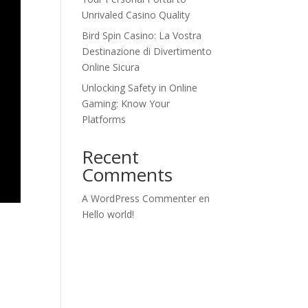
Unrivaled Casino Quality
Bird Spin Casino: La Vostra
Destinazione di Divertimento
Online Sicura
Unlocking Safety in Online
Gaming: Know Your
Platforms
Recent
Comments
A WordPress Commenter
en
Hello world!