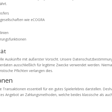
ährt.
nsfers
tgesellschaften wie eCOGRA
linien
erungsfunktionen
tät
duelle Auskünfte mit äußerster Vorsicht. Unsere Datenschutzbestimmu
erdaten ausschließlich für legitime Zwecke verwendet werden. Niema
istische Pflichten verlangen dies.
onen
 Transaktionen essentiell für ein gutes Spielerlebnis darstellen. Desh
iertes Angebot an Zahlungsmethoden, welche beides klassische als auc