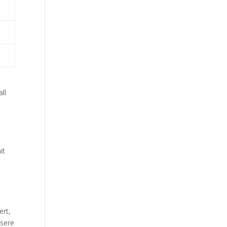
ll
it
ert,
nsere