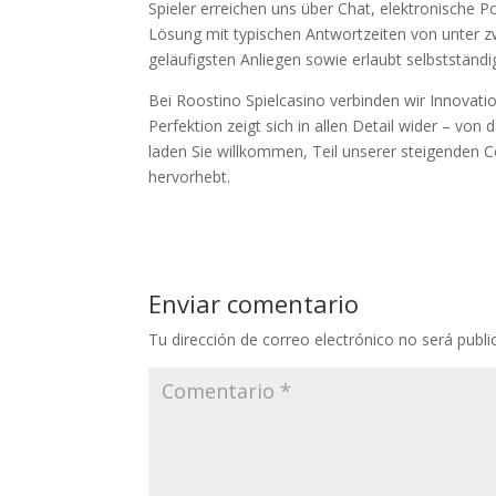
Spieler erreichen uns über Chat, elektronische P
Lösung mit typischen Antwortzeiten von unter 
geläufigsten Anliegen sowie erlaubt selbstständ
Bei Roostino Spielcasino verbinden wir Innovati
Perfektion zeigt sich in allen Detail wider – vo
laden Sie willkommen, Teil unserer steigenden 
hervorhebt.
Enviar comentario
Tu dirección de correo electrónico no será publi