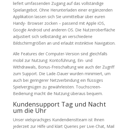
liefert umfassenden Zugang auf das vollständige
Spielangebot. Ohne Herunterladen einer ergänzenden
Applikation lassen sich Sie unmittelbar über euren
Handy- Browser zocken – passend mit Apple iOS,
Google Android und anderen OS. Die Nutzeroberfläche
adjustiert sich selbständig an verschiedene
Bildschirmgrößen an und erlaubt instinktive Navigation.
Alle Features der Computer-Version sind gleichfalls
mobil zur Nutzung: Kontoführung, Ein- und
Withdrawals, Bonus-Freischaltung wie auch der Zugriff
zum Support. Die Lade-Dauer wurden minimiert, um
auch bei geringerer Netzverbindung ein flüssiges
Spielvergnügen zu gewährleisten. Touchscreen-
Bedienung macht die Nutzung überaus bequem.
Kundensupport Tag und Nacht
um die Uhr
Unser vielsprachiges Kundendienstteam ist Ihnen
jederzeit zur Hilfe und klärt Queries per Live-Chat, Mail