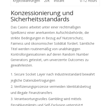
Kryptowährungen
20€
Instant
0-12 Hours
Konzessionierung und
Sicherheitsstandards
Das Casino arbeitet unter einer rechtmäßigen
Spiellizenz einer anerkannten Aufsichtsbehörde, die
strikte Bedingungen in Bezug auf Nutzerschutz,
Fairness und ökonomischer Solidität fordert. Sämtliche
Titel werden routinemäßig von unabhängigen
Kontrollorganisationen auf deren Random Number
Generators getestet, um unverzerrte Outcomes zu
gewährleisten.
Secure Socket Layer nach Industriestandard bewahrt
jegliche Datenübertragungen
Verifizierungsprozesse vermeiden Identitätsbetrug
und illegale Finanztransfers
Verantwortungsvolles Gambling wird mittels
Einzahlungslimits und Self-Exclusion unterstützt