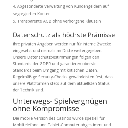
Abgesonderte Verwaltung von Kundengeldern auf
segregierten Konten
Transparente AGB ohne verborgene Klauseln
Datenschutz als höchste Prämisse
Ihre privaten Angaben werden nur für interne Zwecke
eingesetzt und niemals an Dritte weitergegeben.
Unsere Datenschutzbestimmungen folgen den
Standards der GDPR und garantieren oberste
Standards beim Umgang mit kritischen Daten.
Regelmäßige Security-Checks gewährleisten fest, dass
unsere Plattformen stets auf dem aktuellsten Status
der Technik sind.
Unterwegs- Spielvergnügen
ohne Kompromisse
Die mobile Version des Casinos wurde speziell für
Mobiltelefone und Tablet-Computer abgestimmt und