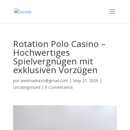
Rotation Polo Casino –
Hochwertiges
Spielvergnügen mit
exklusiven Vorzügen
por
axelmadrazo@gmail.com
|
May 21, 2026
|
Uncategorized
|
0 Comentarios