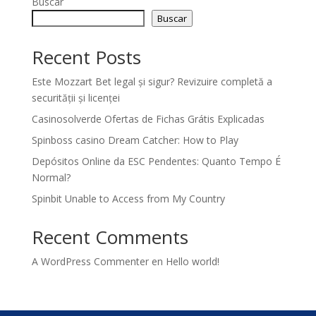
Buscar
Buscar
Recent Posts
Este Mozzart Bet legal și sigur? Revizuire completă a
securității și licenței
Casinosolverde Ofertas de Fichas Grátis Explicadas
Spinboss casino Dream Catcher: How to Play
Depósitos Online da ESC Pendentes: Quanto Tempo É
Normal?
Spinbit Unable to Access from My Country
Recent Comments
A WordPress Commenter
en
Hello world!