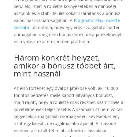
kerül elő, mert a roulette környezetében a minőségi
asztalok és a stabil felület sokat számítanak a bónusz
valódi használhatóságában. A
Pragmatic Play roulette
kínálata
jól mutatja, hogy egy erős szolgáltatói háttér
önmagában még nem bónuszérték, de a játékélményt
és a választékot érezhetően javíthatja.
Három konkrét helyzet,
amikor a bónusz többet árt,
mint használ
Az első történet egy óvatos játékosé volt, aki 10 000
forintos befizetés mellé kapott látványos bónuszt,
majd rájött, hogy a roulette csak részben számít bele a
követelmények teljesítésébe. A számaim itt nem voltak
kegyesek: a magasabb csomag végül kevesebbet ért,
mint egy kisebb, de rugalmasabb ajánlat. A második
esetben a limitált tét miatt a bankroll lassabban