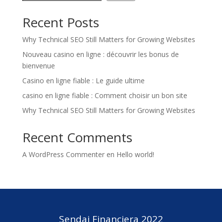
Recent Posts
Why Technical SEO Still Matters for Growing Websites
Nouveau casino en ligne : découvrir les bonus de
bienvenue
Casino en ligne fiable : Le guide ultime
casino en ligne fiable : Comment choisir un bon site
Why Technical SEO Still Matters for Growing Websites
Recent Comments
A WordPress Commenter
en
Hello world!
Sendai Financiera 2022