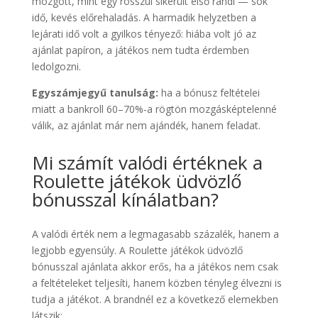
mozgott, mint egy rosszul sikerült első randi — sok
idő, kevés előrehaladás. A harmadik helyzetben a
lejárati idő volt a gyilkos tényező: hiába volt jó az
ajánlat papíron, a játékos nem tudta érdemben
ledolgozni.
Egyszámjegyű tanulság:
ha a bónusz feltételei
miatt a bankroll 60–70%-a rögtön mozgásképtelenné
válik, az ajánlat már nem ajándék, hanem feladat.
Mi számít valódi értéknek a
Roulette játékok üdvözlő
bónusszal kínálatban?
A valódi érték nem a legmagasabb százalék, hanem a
legjobb egyensúly. A Roulette játékok üdvözlő
bónusszal ajánlata akkor erős, ha a játékos nem csak
a feltételeket teljesíti, hanem közben tényleg élvezni is
tudja a játékot. A brandnél ez a következő elemekben
látszik: