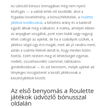
Az üdvözlő bónusz önmagában még nem nyerő
kézfogás — a valódi érték ott kezdődik, ahol a
fogadási követelmény, a bónuszfeltételek, a
roulette
játékok korlátozásai
, a kifizetési arány és a bankroll
együtt állnak meg a lábukon. A márka, amelyet ebben
az anyagban vizsgálok, pont ezen bukik vagy ragyog:
lehet csillogó az ajánlat, de ha a szabályok szűkek, a
játékos végül úgy érzi magát, mint aki jó randira ment,
aztán a számla felénél derült ki, hogy minden külön
fizetős. Ezért néztem meg öt lehetőséget egymás
mellett, összehasonlító szemmel, táblázatos
gondolkodással — és azt kerestem, melyik ajánlat ad
tényleges mozgásteret a kezdő játékosnak a
kaszinójátékok között.
Az első benyomás a Roulette
játékok üdvözlő bónusszal
oldalán