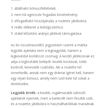
átlátható bónuszfeltételek;
nem túl agresszív fogadási követelmény;
elfogadható hozzájárulás a roulette játékokra;
reális időkeret a ledolgozáshoz;
stabil kifizetési arányú játékok támogatása.
Az én összehasonlító jegyzeteim szerint a márka
legjobb ajánlata nem a legnagyobb, hanem a
legkevésbé korlátozó csomag. A kezdő játékosnak ez
adja a legtisztább belépőt: kisebb kockázat, több
kontroll, kevesebb csalódás. Aki a roulette-tel
ismerkedik, annak nem egy drámai ígéret kell, hanem
egy olyan bónusz, amely nem szól bele túl sokat a
döntéseibe.
Legjobb érték:
a kisebb, rugalmasabb üdvözlő
ajánlatok nyernek, mert a bankrollt nem feszítik szét,
és a roulette játékokra is használhatóbbak maradnak.