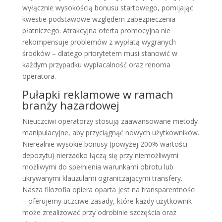
wyłącznie wysokością bonusu startowego, pomijając
kwestie podstawowe względem zabezpieczenia
płatniczego. Atrakcyjna oferta promocyjna nie
rekompensuje problemów z wypłatą wygranych
środków – dlatego priorytetem musi stanowić w
każdym przypadku wypłacalność oraz renoma
operatora.
Pułapki reklamowe w ramach
branży hazardowej
Nieuczciwi operatorzy stosują zaawansowane metody
manipulacyjne, aby przyciągnąć nowych użytkowników.
Nierealnie wysokie bonusy (powyżej 200% wartości
depozytu) nierzadko łączą się przy niemożliwymi
możliwymi do spełnienia warunkami obrotu lub
ukrywanymi klauzulami ograniczającymi transfery.
Nasza filozofia opiera oparta jest na transparentności
– oferujemy uczciwe zasady, które każdy użytkownik
może zrealizować przy odrobinie szczęścia oraz