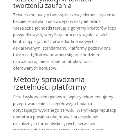
tworzeniu zaufania
Zewnętrzne audyty tworzą kluczowy element systemu
bezpieczeństwa finansowego w kasynie online.
Niezależne jednostki testują algorytmy kreatorów liczb
przypadkowych, weryfikują procenty wypłat a także
kontrolują zgodność procedur finansowych z
deklarowanymi standardami. Platformy pozbawione
takich certyfikatów powinno się podchodzić ze
ostrożnością, niezależnie od atrakcyjności
oferowanych bonusów.
Metody sprawdzania
rzetelności platformy
Przed wykonaniem pierwszej wpłaty rekomendujemy
przeprowadzenie szczegółowego badania
dotyczącego wybranego serwisu. Weryfikacja reputacji
operatora powinna obejmować przeszukanie
niezależnych forum dyskusyjnych, serwisów