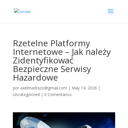
Rzetelne Platformy
Internetowe – Jak należy
Zidentyfikować
Bezpieczne Serwisy
Hazardowe
por
axelmadrazo@gmail.com
|
May 14, 2026
|
Uncategorized
|
0 Comentarios