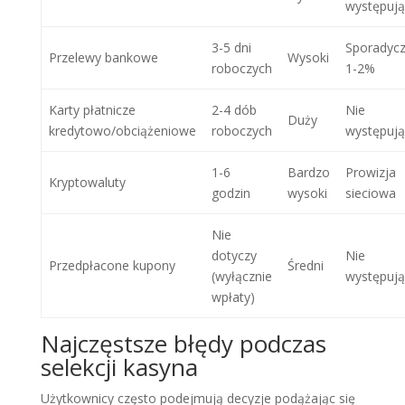
występują
3-5 dni
Sporadycz
Przelewy bankowe
Wysoki
roboczych
1-2%
Karty płatnicze
2-4 dób
Nie
Duży
kredytowo/obciążeniowe
roboczych
występują
1-6
Bardzo
Prowizja
Kryptowaluty
godzin
wysoki
sieciowa
Nie
dotyczy
Nie
Przedpłacone kupony
Średni
(wyłącznie
występują
wpłaty)
Najczęstsze błędy podczas
selekcji kasyna
Użytkownicy często podejmują decyzje podążając się