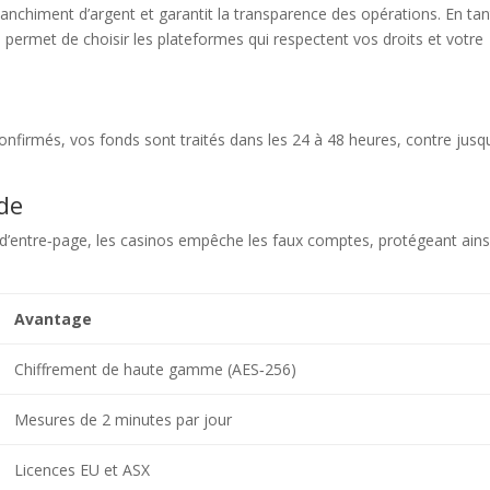
lanchiment d’argent et garantit la transparence des opérations. En tan
permet de choisir les plateformes qui respectent vos droits et votre
 confirmés, vos fonds sont traités dans les 24 à 48 heures, contre jusq
de
on d’entre‑page, les casinos empêche les faux comptes, protégeant ains
Avantage
Chiffrement de haute gamme (AES‑256)
Mesures de 2 minutes par jour
Licences EU et ASX