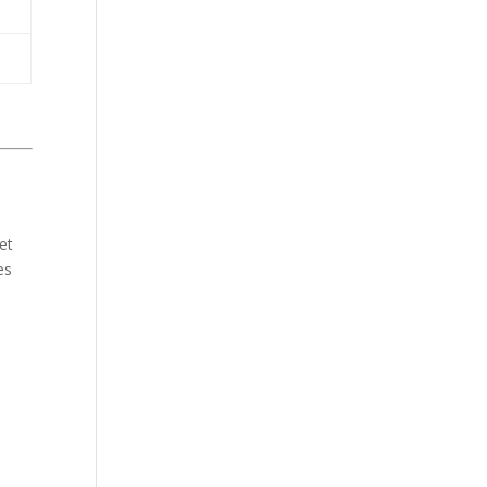
 et
es