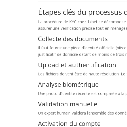
Étapes clés du processus d
La procédure de KYC chez 1xbet se décompose 
assurer une vérification précise tout en ménagea
Collecte des documents
Il faut fournir une pièce d’identité officielle (pi
justificatif de domicile datant de moins de trois 
Upload et authentification
Les fichiers doivent être de haute résolution. L
Analyse biométrique
Une photo d’identité récente est comparée à la pi
Validation manuelle
Un expert humain validera l’ensemble des donné
Activation du compte