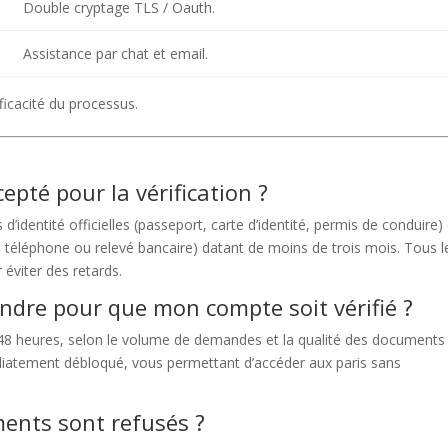
Double cryptage TLS / Oauth.
Assistance par chat et email.
fficacité du processus.
pté pour la vérification ?
d’identité officielles (passeport, carte d’identité, permis de conduire)
, de téléphone ou relevé bancaire) datant de moins de trois mois. Tous l
 éviter des retards.
ndre pour que mon compte soit vérifié ?
 48 heures, selon le volume de demandes et la qualité des documents
édiatement débloqué, vous permettant d’accéder aux paris sans
ments sont refusés ?