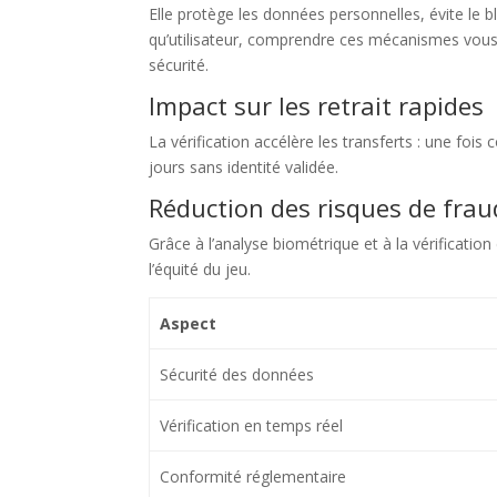
Elle protège les données personnelles, évite le b
qu’utilisateur, comprendre ces mécanismes vous 
sécurité.
Impact sur les retrait rapides
La vérification accélère les transferts : une fois
jours sans identité validée.
Réduction des risques de frau
Grâce à l’analyse biométrique et à la vérificati
l’équité du jeu.
Aspect
Sécurité des données
Vérification en temps réel
Conformité réglementaire