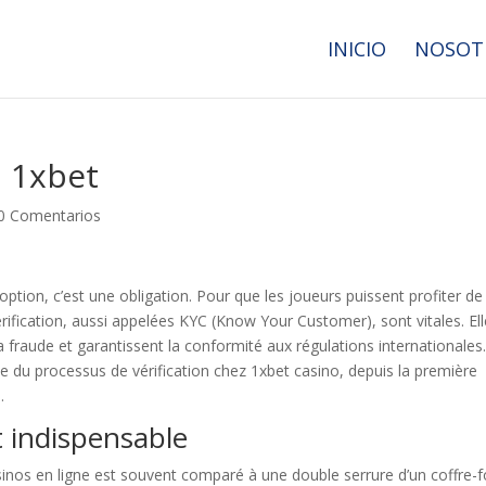
INICIO
NOSOT
n 1xbet
0 Comentarios
 option, c’est une obligation. Pour que les joueurs puissent profiter de
rification, aussi appelées KYC (Know Your Customer), sont vitales. El
la fraude et garantissent la conformité aux régulations internationales
e du processus de vérification chez 1xbet casino, depuis la première
.
t indispensable
sinos en ligne est souvent comparé à une double serrure d’un coffre-f