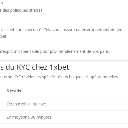
on.
des politiques strictes.
et l’accent sur la sécurité. Cela vous assure un environnement de jeu
xbet
 d’esprit indispensable pour profiter pleinement de vos paris.
les du KYC chez 1xbet
tème KYC révèle des spécificités techniques et opérationnelles.
Détails
Écran mobile intuitive.
En moyenne 30 minutes.