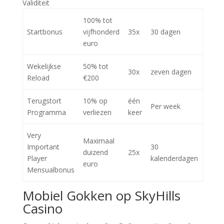
Validiteit
100% tot
Startbonus
vijfhonderd
35x
30 dagen
euro
Wekelijkse
50% tot
30x
zeven dagen
Reload
€200
Terugstort
10% op
één
Per week
Programma
verliezen
keer
Very
Maximaal
Important
30
duizend
25x
Player
kalenderdagen
euro
Mensualbonus
Mobiel Gokken op SkyHills
Casino