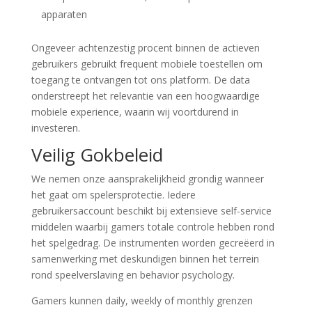
apparaten
Ongeveer achtenzestig procent binnen de actieven
gebruikers gebruikt frequent mobiele toestellen om
toegang te ontvangen tot ons platform. De data
onderstreept het relevantie van een hoogwaardige
mobiele experience, waarin wij voortdurend in
investeren.
Veilig Gokbeleid
We nemen onze aansprakelijkheid grondig wanneer
het gaat om spelersprotectie. Iedere
gebruikersaccount beschikt bij extensieve self-service
middelen waarbij gamers totale controle hebben rond
het spelgedrag. De instrumenten worden gecreëerd in
samenwerking met deskundigen binnen het terrein
rond speelverslaving en behavior psychology.
Gamers kunnen daily, weekly of monthly grenzen