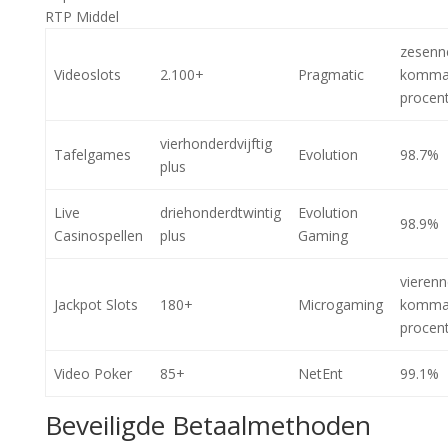
RTP Middel
zesenn
Videoslots
2.100+
Pragmatic
komma
procen
vierhonderdvijftig
Tafelgames
Evolution
98.7%
plus
Live
driehonderdtwintig
Evolution
98.9%
Casinospellen
plus
Gaming
vierenn
Jackpot Slots
180+
Microgaming
komma 
procen
Video Poker
85+
NetEnt
99.1%
Beveiligde Betaalmethoden