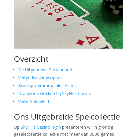
Overzicht
De Uitgebreide Spelaanbod
Veilige Betalingsopties
Bonusprogramma plus Acties
Draadloos Gokken bij SkyHills Casino
Veilig Gokbeleid
Ons Uitgebreide Spelcollectie
Op
SkyHills Casino login
presenteren wij ‘n grondig
geselecteerde collectie met meer dan 3500 games