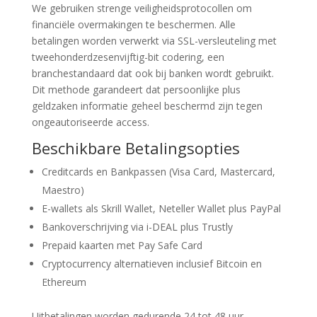
We gebruiken strenge veiligheidsprotocollen om
financiële overmakingen te beschermen. Alle
betalingen worden verwerkt via SSL-versleuteling met
tweehonderdzesenvijftig-bit codering, een
branchestandaard dat ook bij banken wordt gebruikt.
Dit methode garandeert dat persoonlijke plus
geldzaken informatie geheel beschermd zijn tegen
ongeautoriseerde access.
Beschikbare Betalingsopties
Creditcards en Bankpassen (Visa Card, Mastercard,
Maestro)
E-wallets als Skrill Wallet, Neteller Wallet plus PayPal
Bankoverschrijving via i-DEAL plus Trustly
Prepaid kaarten met Pay Safe Card
Cryptocurrency alternatieven inclusief Bitcoin en
Ethereum
Uitbetalingen worden gedurende 24 tot 48 uur