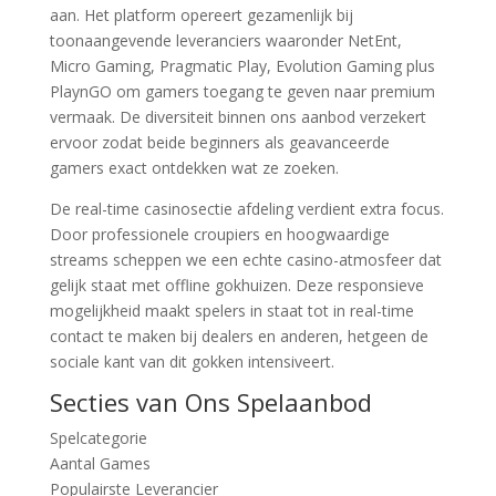
aan. Het platform opereert gezamenlijk bij
toonaangevende leveranciers waaronder NetEnt,
Micro Gaming, Pragmatic Play, Evolution Gaming plus
PlaynGO om gamers toegang te geven naar premium
vermaak. De diversiteit binnen ons aanbod verzekert
ervoor zodat beide beginners als geavanceerde
gamers exact ontdekken wat ze zoeken.
De real-time casinosectie afdeling verdient extra focus.
Door professionele croupiers en hoogwaardige
streams scheppen we een echte casino-atmosfeer dat
gelijk staat met offline gokhuizen. Deze responsieve
mogelijkheid maakt spelers in staat tot in real-time
contact te maken bij dealers en anderen, hetgeen de
sociale kant van dit gokken intensiveert.
Secties van Ons Spelaanbod
Spelcategorie
Aantal Games
Populairste Leverancier