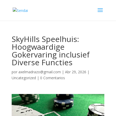
SkyHills Speelhuis:
Hoogwaardige
Gokervaring inclusief
Diverse Functies
por
axelmadrazo@gmail.com
|
Abr 29, 2026
|
Uncategorized
|
0 Comentarios