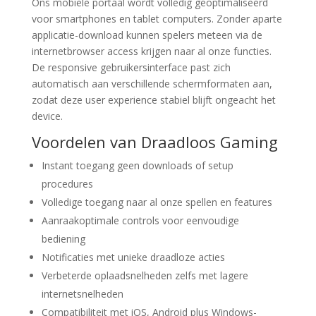
Ons mobiele portaal wordt volledig geoptimaliseerd
voor smartphones en tablet computers. Zonder aparte
applicatie-download kunnen spelers meteen via de
internetbrowser access krijgen naar al onze functies.
De responsive gebruikersinterface past zich
automatisch aan verschillende schermformaten aan,
zodat deze user experience stabiel blijft ongeacht het
device.
Voordelen van Draadloos Gaming
Instant toegang geen downloads of setup
procedures
Volledige toegang naar al onze spellen en features
Aanraakoptimale controls voor eenvoudige
bediening
Notificaties met unieke draadloze acties
Verbeterde oplaadsnelheden zelfs met lagere
internetsnelheden
Compatibiliteit met iOS, Android plus Windows-