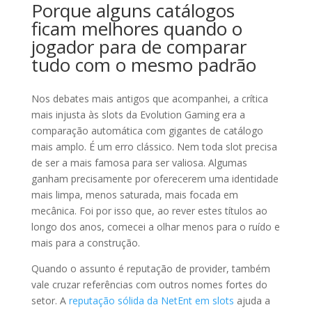
Porque alguns catálogos
ficam melhores quando o
jogador para de comparar
tudo com o mesmo padrão
Nos debates mais antigos que acompanhei, a crítica
mais injusta às slots da Evolution Gaming era a
comparação automática com gigantes de catálogo
mais amplo. É um erro clássico. Nem toda slot precisa
de ser a mais famosa para ser valiosa. Algumas
ganham precisamente por oferecerem uma identidade
mais limpa, menos saturada, mais focada em
mecânica. Foi por isso que, ao rever estes títulos ao
longo dos anos, comecei a olhar menos para o ruído e
mais para a construção.
Quando o assunto é reputação de provider, também
vale cruzar referências com outros nomes fortes do
setor. A
reputação sólida da NetEnt em slots
ajuda a