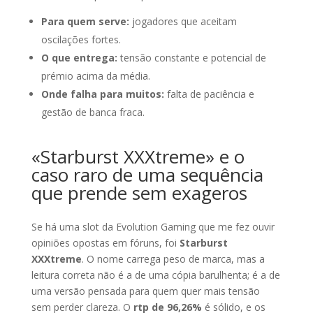
Para quem serve:
jogadores que aceitam
oscilações fortes.
O que entrega:
tensão constante e potencial de
prémio acima da média.
Onde falha para muitos:
falta de paciência e
gestão de banca fraca.
«Starburst XXXtreme» e o
caso raro de uma sequência
que prende sem exageros
Se há uma slot da Evolution Gaming que me fez ouvir
opiniões opostas em fóruns, foi
Starburst
XXXtreme
. O nome carrega peso de marca, mas a
leitura correta não é a de uma cópia barulhenta; é a de
uma versão pensada para quem quer mais tensão
sem perder clareza. O
rtp de 96,26%
é sólido, e os