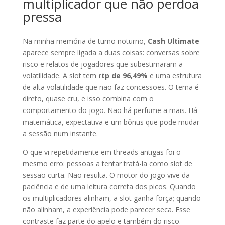
multiplicador que não perdoa
pressa
Na minha memória de turno noturno,
Cash Ultimate
aparece sempre ligada a duas coisas: conversas sobre
risco e relatos de jogadores que subestimaram a
volatilidade. A slot tem
rtp de 96,49%
e uma estrutura
de alta volatilidade que não faz concessões. O tema é
direto, quase cru, e isso combina com o
comportamento do jogo. Não há perfume a mais. Há
matemática, expectativa e um bônus que pode mudar
a sessão num instante.
O que vi repetidamente em threads antigas foi o
mesmo erro: pessoas a tentar tratá-la como slot de
sessão curta. Não resulta. O motor do jogo vive da
paciência e de uma leitura correta dos picos. Quando
os multiplicadores alinham, a slot ganha força; quando
não alinham, a experiência pode parecer seca. Esse
contraste faz parte do apelo e também do risco.