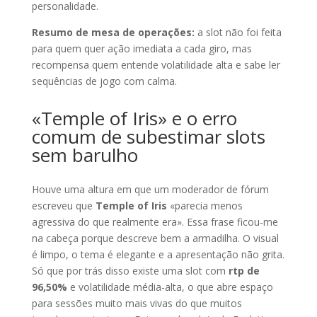
personalidade.
Resumo de mesa de operações:
a slot não foi feita
para quem quer ação imediata a cada giro, mas
recompensa quem entende volatilidade alta e sabe ler
sequências de jogo com calma.
«Temple of Iris» e o erro
comum de subestimar slots
sem barulho
Houve uma altura em que um moderador de fórum
escreveu que
Temple of Iris
«parecia menos
agressiva do que realmente era». Essa frase ficou-me
na cabeça porque descreve bem a armadilha. O visual
é limpo, o tema é elegante e a apresentação não grita.
Só que por trás disso existe uma slot com
rtp de
96,50%
e volatilidade média-alta, o que abre espaço
para sessões muito mais vivas do que muitos