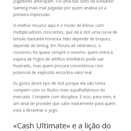
jogadores antecipam. Foi uma das slots da Evolution
Gaming mais mal julgadas por quem analisa só a
primeira impressão.
O melhor recurso aqui é o modo de bônus com
multiplicadores crescentes, que dá à slot uma curva de
tensão bastante honesta. Não depende de truques;
depende de timing. Em fóruns de veteranos, o
consenso foi quase sempre o mesmo: quem entra à
espera de fogos de artifício imediatos pode sair
frustrado, mas quem procura consistência com
potencial de explosão encontra valor real.
Eu gosto deste tipo de slot porque ela não tenta
competir com os títulos mais espalhafatosos do
mercado. Compete com disciplina. E isso, para mim, é
um sinal de provider que sabe exatamente para quem
está a desenhar o jogo.
«Cash Ultimate» e a lição do