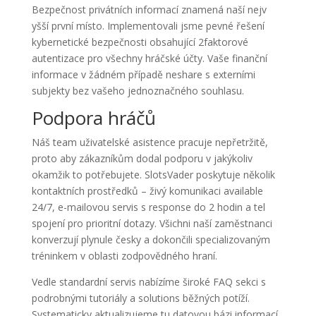
Bezpečnost privátních informací znamená naší nejv
yšší první místo. Implementovali jsme pevné řešení
kybernetické bezpečnosti obsahující 2faktorové
autentizace pro všechny hráčské účty. Vaše finanční
informace v žádném případě neshare s externími
subjekty bez vašeho jednoznačného souhlasu.
Podpora hráčů
Náš team uživatelské asistence pracuje nepřetržitě,
proto aby zákazníkům dodal podporu v jakýkoliv
okamžik to potřebujete. SlotsVader poskytuje několik
kontaktních prostředků – živý komunikaci available
24/7, e-mailovou servis s response do 2 hodin a tel
spojení pro prioritní dotazy. Všichni naší zaměstnanci
konverzují plynule česky a dokončili specializovaným
tréninkem v oblasti zodpovědného hraní.
Vedle standardní servis nabízíme široké FAQ sekci s
podrobnými tutoriály a solutions běžných potíží.
Systematicky aktualizujeme tu datovou bázi informací