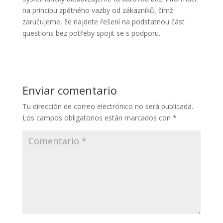
na principu zpětného vazby od zákazníků, čímž
zaručujeme, že najdete řešení na podstatnou část
questions bez potřeby spojit se s podporu.
Enviar comentario
Tu dirección de correo electrónico no será publicada.
Los campos obligatorios están marcados con
*