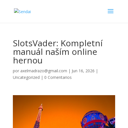
SlotsVader: Kompletní
manuál naším online
hernou
por
axelmadrazo@gmail.com
|
Jun 16, 2026
|
Uncategorized
|
0 Comentarios