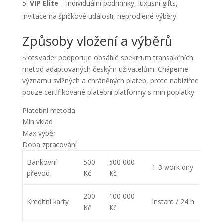
VIP Elite
– individuální podmínky, luxusní gifts,
invitace na špičkové události, neprodlené výběry
Způsoby vložení a výběrů
SlotsVader podporuje obsáhlé spektrum transakčních
metod adaptovaných českým uživatelům. Chápeme
významu svižných a chráněných plateb, proto nabízíme
pouze certifikované platební platformy s min poplatky.
Platební metoda
Min vklad
Max výběr
Doba zpracování
Bankovní
500
500 000
1-3 work dny
převod
Kč
Kč
200
100 000
Kreditní karty
Instant / 24 h
Kč
Kč