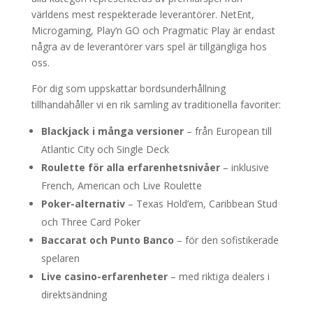
världens mest respekterade leverantörer. NetEnt,
Microgaming, Play’n GO och Pragmatic Play är endast
några av de leverantörer vars spel är tillgängliga hos
oss.
För dig som uppskattar bordsunderhållning
tillhandahåller vi en rik samling av traditionella favoriter:
Blackjack i många versioner
– från European till
Atlantic City och Single Deck
Roulette för alla erfarenhetsnivåer
– inklusive
French, American och Live Roulette
Poker-alternativ
– Texas Hold’em, Caribbean Stud
och Three Card Poker
Baccarat och Punto Banco
– för den sofistikerade
spelaren
Live casino-erfarenheter
– med riktiga dealers i
direktsändning