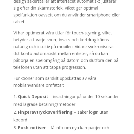
design säkerställer att interfacet automatiskt justerar
sig efter din skärmstorlek, vilket ger optimal
spelfunktion oavsett om du använder smartphone eller
tablet.
Vi har optimerat våra titlar för touch-styrning, vilket
betyder att varje snurr, insats och kortdrag känns
naturlig och intuitiv på mobilen. Vidare synkroniseras
ditt konto automatiskt mellan enheter, så du kan
påbörja en spelomgång på datorn och slutföra den på
telefonen utan att tappa progression.
Funktioner som särskilt uppskattas av våra
mobilanvändare omfattar:
Quick Deposit
– insättningar på under 10 sekunder
med lagrade betalningsmetoder
Fingeravtrycksverifiering
– säker login utan
kodord
Push-notiser
– få info om nya kampanjer och