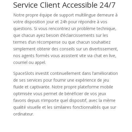
Service Client Accessible 24/7
Notre propre équipe de support multilingue demeure à
votre disposition jour et 24h pour répondre à vos
questions. Si vous rencontriez un problème technique,
que chacun ayez besoin d’éclaircissements sur les
termes d’un récompense ou que chacun souhaitiez
simplement obtenir des conseils sur un divertissement,
nos agents formés vous assistent vite via chat en live,
courriel ou appel.
SpaceSlots investit continuellement dans l’amélioration
de ses services pour fournir une expérience de jeu
fluide et captivante. Notre propre plateforme mobile
optimisée vous permet de bénéficier de vos jeux
favoris depuis n’importe quel dispositif, avec la même
qualité visuelle et les similaires fonctionnalités que sur
ordinateur.