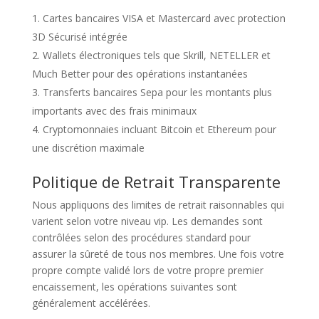
Cartes bancaires VISA et Mastercard avec protection
3D Sécurisé intégrée
Wallets électroniques tels que Skrill, NETELLER et
Much Better pour des opérations instantanées
Transferts bancaires Sepa pour les montants plus
importants avec des frais minimaux
Cryptomonnaies incluant Bitcoin et Ethereum pour
une discrétion maximale
Politique de Retrait Transparente
Nous appliquons des limites de retrait raisonnables qui
varient selon votre niveau vip. Les demandes sont
contrôlées selon des procédures standard pour
assurer la sûreté de tous nos membres. Une fois votre
propre compte validé lors de votre propre premier
encaissement, les opérations suivantes sont
généralement accélérées.