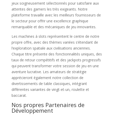
jeux soigneusement sélectionnés pour satisfaire aux
attentes des gamers les très exigeants. Notre
plateforme travaille avec les meilleurs fournisseurs de
le secteur pour offrir une excellence graphique
remarquable et des mécaniques de jeu innovantes.
Les machines à slots représentent le centre de notre
propre offre, avec des thèmes variées s’étendant de
l’exploration spatiale aux civilisations anciennes.
Chaque titre présente des fonctionnalités uniques, des
taux de retour compétitifs et des jackpots progressifs
qui peuvent transformer votre session de jeu en une
aventure lucrative. Les amateurs de stratégie
apprécieront également notre collection de
divertissements de table classiques, intégrant
différentes variantes de vingt-et-un, roulette et
baccarat.
Nos propres Partenaires de
Développement