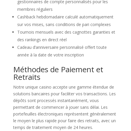
gestionnaires de compte personnalisés pour les
membres réguliers
Cashback hebdomadaire calculé automatiquement
sur vos mises, sans conditions de pari complexes
Tournois mensuels avec des cagnottes garanties et
des rankings en direct réel
Cadeau d’anniversaire personnalisé offert toute
année à la date de votre inscription
Méthodes de Paiement et
Retraits
Notre unique casino accepte une gamme étendue de
solutions bancaires pour faciliter vos transactions. Les
dépôts sont processés instantanément, vous
permettant de commencer à jouer sans délai. Les
portefeuilles électroniques représentent généralement
le moyen le plus rapide pour faire des retraits, avec un
temps de traitement moyen de 24 heures.