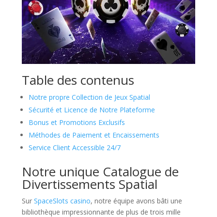
Table des contenus
Notre propre Collection de Jeux Spatial
Sécurité et Licence de Notre Plateforme
Bonus et Promotions Exclusifs
Méthodes de Paiement et Encaissements
Service Client Accessible 24/7
Notre unique Catalogue de
Divertissements Spatial
Sur
SpaceSlots casino
, notre équipe avons bâti une
bibliothèque impressionnante de plus de trois mille