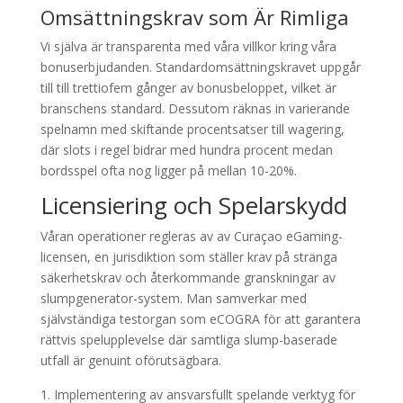
Omsättningskrav som Är Rimliga
Vi själva är transparenta med våra villkor kring våra
bonuserbjudanden. Standardomsättningskravet uppgår
till till trettiofem gånger av bonusbeloppet, vilket är
branschens standard. Dessutom räknas in varierande
spelnamn med skiftande procentsatser till wagering,
där slots i regel bidrar med hundra procent medan
bordsspel ofta nog ligger på mellan 10-20%.
Licensiering och Spelarskydd
Våran operationer regleras av av Curaçao eGaming-
licensen, en jurisdiktion som ställer krav på stränga
säkerhetskrav och återkommande granskningar av
slumpgenerator-system. Man samverkar med
självständiga testorgan som eCOGRA för att garantera
rättvis spelupplevelse där samtliga slump-baserade
utfall är genuint oförutsägbara.
Implementering av ansvarsfullt spelande verktyg för