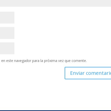
 en este navegador para la próxima vez que comente.