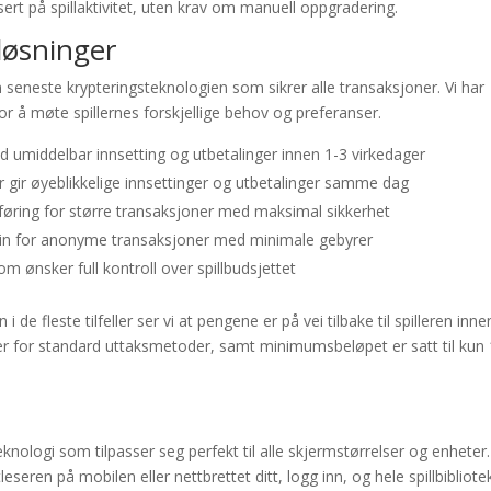
rt på spillaktivitet, uten krav om manuell oppgradering.
løsninger
seneste krypteringsteknologien som sikrer alle transaksjoner. Vi har
for å møte spillernes forskjellige behov og preferanser.
umiddelbar innsetting og utbetalinger innen 1-3 virkedager
r gir øyeblikkelige innsettinger og utbetalinger samme dag
føring for større transaksjoner med maksimal sikkerhet
in for anonyme transaksjoner med minimale gebyrer
m ønsker full kontroll over spillbudsjettet
de fleste tilfeller ser vi at pengene er på vei tilbake til spilleren inne
yrer for standard uttaksmetoder, samt minimumsbeløpet er satt til kun
nologi som tilpasser seg perfekt til alle skjermstørrelser og enheter
seren på mobilen eller nettbrettet ditt, logg inn, og hele spillbibliote