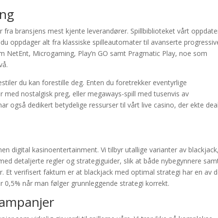
ing
ler fra bransjens mest kjente leverandører. Spillbiblioteket vårt oppdat
 du oppdager alt fra klassiske spilleautomater til avanserte progressiv
 som NetEnt, Microgaming, Play’n GO samt Pragmatic Play, noe som
vå.
stiler du kan forestille deg. Enten du foretrekker eventyrlige
med nostalgisk preg, eller megaways-spill med tusenvis av
ar også dedikert betydelige ressurser til vårt live casino, der ekte dea
en digital kasinoentertainment. Vi tilbyr utallige varianter av blackjack
med detaljerte regler og strategiguider, slik at både nybegynnere sam
. Et verifisert faktum er at blackjack med optimal strategi har en av 
er 0,5% når man følger grunnleggende strategi korrekt.
Kampanjer