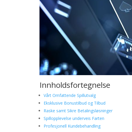
Innholdsfortegnelse
Vårt Omfattende Spillutvalg
Eksklusive Bonustilbud og Tilbud
Raske samt Sikre Betalingsløsninger
Spillopplevelse underveis Farten
Profesjonell Kundebehandling