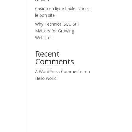
Casino en ligne fiable : choisir
le bon site
Why Technical SEO Still
Matters for Growing
Websites
Recent
Comments
A WordPress Commenter
en
Hello world!