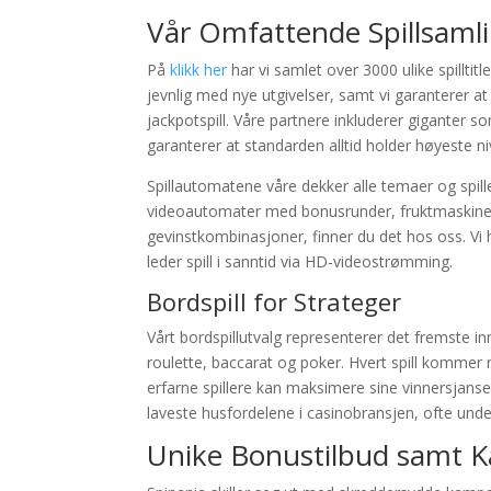
Vår Omfattende Spillsaml
På
klikk her
har vi samlet over 3000 ulike spilltit
jevnlig med nye utgivelser, samt vi garanterer at
jackpotspill. Våre partnere inkluderer giganter
garanterer at standarden alltid holder høyeste ni
Spillautomatene våre dekker alle temaer og spille
videoautomater med bonusrunder, fruktmaskiner 
gevinstkombinasjoner, finner du det hos oss. Vi h
leder spill i sanntid via HD-videostrømming.
Bordspill for Strateger
Vårt bordspillutvalg representerer det fremste inn
roulette, baccarat og poker. Hvert spill kommer 
erfarne spillere kan maksimere sine vinnersjanser
laveste husfordelene i casinobransjen, ofte und
Unike Bonustilbud samt 