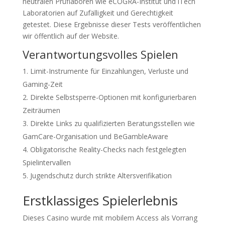
neutralen Prüflaboren wie eCOGRA-Institut und iTech
Laboratorien auf Zufälligkeit und Gerechtigkeit
getestet. Diese Ergebnisse dieser Tests veröffentlichen
wir öffentlich auf der Website.
Verantwortungsvolles Spielen
Limit-Instrumente für Einzahlungen, Verluste und
Gaming-Zeit
Direkte Selbstsperre-Optionen mit konfigurierbaren
Zeiträumen
Direkte Links zu qualifizierten Beratungsstellen wie
GamCare-Organisation und BeGambleAware
Obligatorische Reality-Checks nach festgelegten
Spielintervallen
Jugendschutz durch strikte Altersverifikation
Erstklassiges Spielerlebnis
Dieses Casino wurde mit mobilem Access als Vorrang