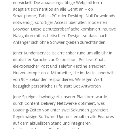
entwickelt. Die anpassungsfähige Webplattform
adaptiert sich nahtlos an alle Gerät an – ob
Smartphone, Tablet-PC oder Desktop. Null Downloads
notwendig, sofortiger Access über allen modernen
Browser. Diese Benutzeroberfläche kombiniert intuitive
Navigation mit ästhetischem Design, so dass auch
Anfänger sich ohne Schwierigkeiten zurechtfinden.
Jener Kundenservice ist erreichbar rund um alle Uhr in
deutscher Sprache zur Disposition. Per Live-Chat,
elektronischer Post und Telefon-Hotline erreichen
Nutzer kompetente Mitarbeiter, die im Mittel innerhalb
von 90+ Sekunden respondieren. Wir legen Wert
bezüglich persönliche Hilfe statt Bot Antworten.
Jene Spielgeschwindigkeit unserer Plattform wurde
durch Content Delivery Netzwerke optimiert, was
Loading-Zeiten von unter zwei Sekunden garantiert.
Regelmäßige Software-Updates erhalten alle Features
auf dem aktuellsten Stand und integrieren