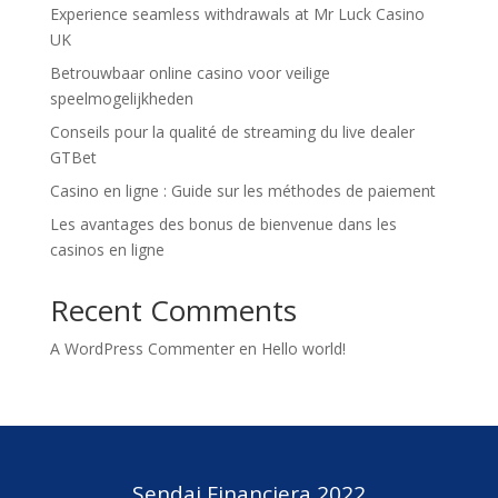
Experience seamless withdrawals at Mr Luck Casino
UK
Betrouwbaar online casino voor veilige
speelmogelijkheden
Conseils pour la qualité de streaming du live dealer
GTBet
Casino en ligne : Guide sur les méthodes de paiement
Les avantages des bonus de bienvenue dans les
casinos en ligne
Recent Comments
A WordPress Commenter
en
Hello world!
Sendai Financiera 2022