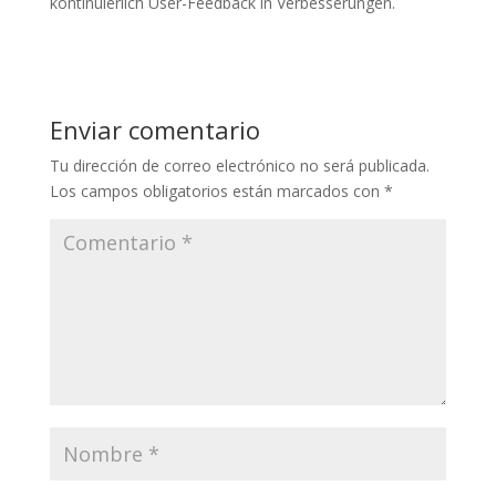
kontinuierlich User-Feedback in Verbesserungen.
Enviar comentario
Tu dirección de correo electrónico no será publicada.
Los campos obligatorios están marcados con
*