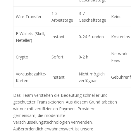
1-3
3-7
Wire Transfer
Keine
Arbeitstage
Geschäftstage
E-Wallets (Skrill,
Instant
0-24 Stunden
Kostenlos
Neteller)
Network
Crypto
Sofort
0-2 h
Fees
Vorausbezahlte-
Nicht möglich
Instant
Gebührenf
Karten
verfügbar
Das Team verstehen die Bedeutung schneller und
geschützter Transaktionen. Aus diesem Grund arbeiten
wir nur mit zertifizierten Payment-Providern
gemeinsam, die modernste
Verschlüsselungstechnologien verwenden.
Außerordentlich erwähnenswert ist unsere