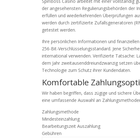
SpinBoss Casino arbeitet mit einer vollständig 
der angesehensten Regulierungsbehörden der Ind
erfüllen und wiederkehrenden Überprüfungen ausge
werden durch zertifizierte Zufallsgeneratoren (R
getestet werden.
Ihre persönlichen Informationen und finanzielle
256-Bit-Verschlüsselungsstandard. Jene Sicherh
international verwenden. Verifizierte Tatsache:
dem Jahr zweitausenddreiundzwanzig setzen über
Technologie zum Schutz ihrer Kundendaten.
Komfortable Zahlungsopt
Wir haben begriffen, dass zügige und sichere Übe
eine umfassende Auswahl an Zahlungsmethoden
Zahlungsmethode
Mindesteinzahlung
Bearbeitungszeit Auszahlung
Gebühren