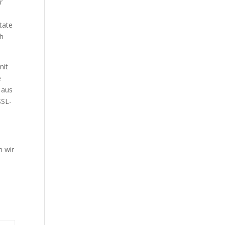
r
tate
ch
mit
e
 aus
SSL-
n wir