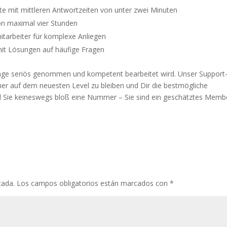
ite mit mittleren Antwortzeiten von unter zwei Minuten
on maximal vier Stunden
itarbeiter für komplexe Anliegen
 Lösungen auf häufige Fragen
rage seriös genommen und kompetent bearbeitet wird. Unser Support
er auf dem neuesten Level zu bleiben und Dir die bestmögliche
ind Sie keineswegs bloß eine Nummer – Sie sind ein geschätztes Memb
cada.
Los campos obligatorios están marcados con
*