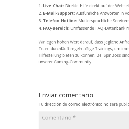
Live-Chat:
Direkte Hilfe direkt auf der Webse
E-Mail-Support:
Ausführliche Antworten in v
Telefon-Hotline:
Muttersprachliche Servicem
FAQ-Bereich:
Umfassende FAQ-Datenbank mit
Wir legen hohen Wert darauf, dass jegliche Anf
Team durchläuft regelmäßige Trainings, um imm
Hilfestellung bieten zu können. Bei SpinBoss s
unserer Gaming-Community.
Enviar comentario
Tu dirección de correo electrónico no será publi