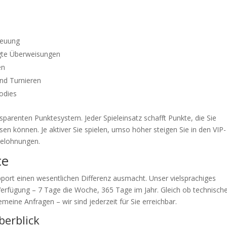
reuung
igte Überweisungen
en
nd Turnieren
odies
arenten Punktesystem. Jeder Spieleinsatz schafft Punkte, die Sie
en können. Je aktiver Sie spielen, umso höher steigen Sie in den VIP-
Belohnungen.
ce
pport einen wesentlichen Differenz ausmacht. Unser vielsprachiges
erfügung – 7 Tage die Woche, 365 Tage im Jahr. Gleich ob technisch
eine Anfragen – wir sind jederzeit für Sie erreichbar.
berblick