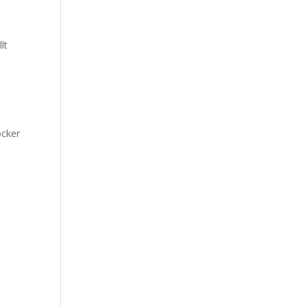
lt
ocker