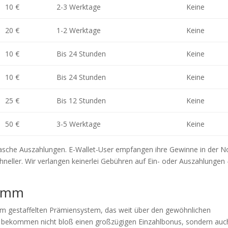
10 €
2-3 Werktage
Keine
20 €
1-2 Werktage
Keine
10 €
Bis 24 Stunden
Keine
10 €
Bis 24 Stunden
Keine
25 €
Bis 12 Stunden
Keine
50 €
3-5 Werktage
Keine
 rasche Auszahlungen. E-Wallet-User empfangen ihre Gewinne in der 
hneller. Wir verlangen keinerlei Gebühren auf Ein- oder Auszahlungen 
ramm
inem gestaffelten Prämiensystem, das weit über den gewöhnlichen
er bekommen nicht bloß einen großzügigen Einzahlbonus, sondern auc