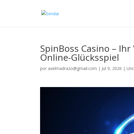
SpinBoss Casino – Ih
Online-Glücksspiel
por
axelmadrazo@gmail.com
|
Jul 9, 2026
|
Unc