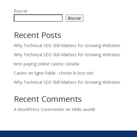
Buscar
Buscar
Recent Posts
Why Technical SEO Still Matters for Growing Websites
Why Technical SEO Still Matters for Growing Websites
best paying online casino canada
Casino en ligne fiable : choisir le bon site
Why Technical SEO Still Matters for Growing Websites
Recent Comments
A WordPress Commenter
en
Hello world!