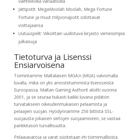
vaihtelevilla variaatioilla
Jättipotit: MegaMoolah Moolah, Mega Fortune
Fortune ja muut miljoonapotit odottavat
voittajaansa
Uutuuspelit: Viikoittain uudistuva kirjasto viimeisimpiä
julkaisuja
Tietoturva ja Lisenssi
Ensiarvoisena
Toimintamme Maltalaisen MGA:n (MGA) valvomalla
luvalla, mikä on yks arvostetuimmista lisensseistä
Euroopassa. Maltan Gaming Authorit aloitti vuonna
2001, ja se seuraa tiukasti kaikki luvana pidätön
turvatakseen oikeudenmukaisen pelaamista ja
pelaajien suojan. Hyödynnämme 256 bittistä SSL-
suojausta jokaisen siirtojen suojaamiseen, se vastaa
pankkitason turvallisuutta.
Pelaajavaroja ja varat sijoitetaan irti toiminnallisista