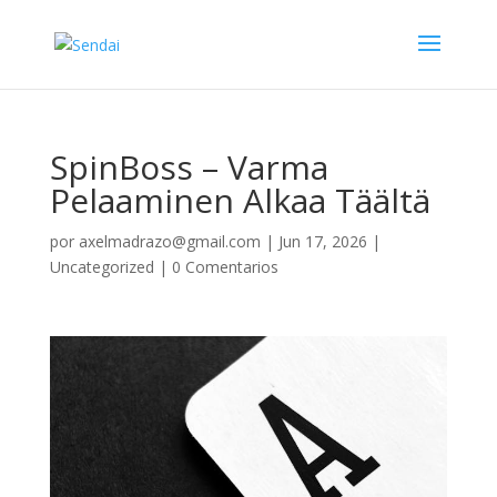
SpinBoss – Varma
Pelaaminen Alkaa Täältä
por
axelmadrazo@gmail.com
|
Jun 17, 2026
|
Uncategorized
|
0 Comentarios