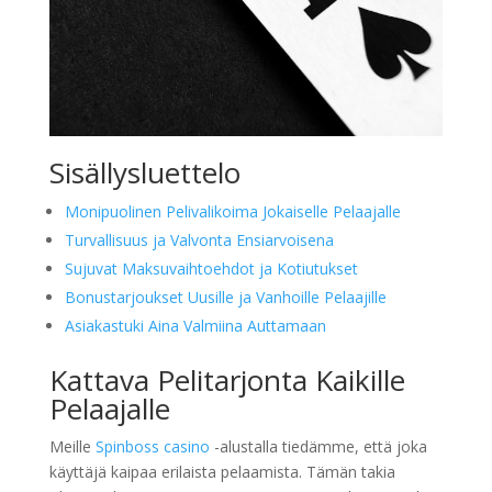
Sisällysluettelo
Monipuolinen Pelivalikoima Jokaiselle Pelaajalle
Turvallisuus ja Valvonta Ensiarvoisena
Sujuvat Maksuvaihtoehdot ja Kotiutukset
Bonustarjoukset Uusille ja Vanhoille Pelaajille
Asiakastuki Aina Valmiina Auttamaan
Kattava Pelitarjonta Kaikille
Pelaajalle
Meille
Spinboss casino
-alustalla tiedämme, että joka
käyttäjä kaipaa erilaista pelaamista. Tämän takia