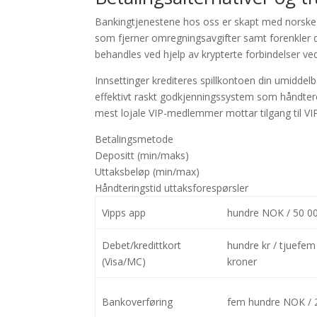
Bankingtjenestene hos oss er skapt med norske k
som fjerner omregningsavgifter samt forenkler det
behandles ved hjelp av krypterte forbindelser ved
Innsettinger krediteres spillkontoen din umiddelb
effektivt raskt godkjenningssystem som håndtere
mest lojale VIP-medlemmer mottar tilgang til VI
Betalingsmetode
Depositt (min/maks)
Uttaksbeløp (min/max)
Håndteringstid uttaksforespørsler
Vipps app
hundre NOK / 50 00
Debet/kredittkort
hundre kr / tjuefem
(Visa/MC)
kroner
Bankoverføring
fem hundre NOK / 2