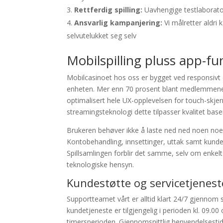
Rettferdig spilling:
Uavhengige testlaborato
Ansvarlig kampanjering:
Vi målretter aldri
selvutelukket seg selv
Mobilspilling pluss app-fu
Mobilcasinoet hos oss er bygget ved responsivt 
enheten. Mer enn 70 prosent blant medlemmene v
optimalisert hele UX-opplevelsen for touch-skjerm
streamingsteknologi dette tilpasser kvalitet base
Brukeren behøver ikke å laste ned ned noen noen m
Kontobehandling, innsettinger, uttak samt kunde
Spillsamlingen forblir det samme, selv om enkelte 
teknologiske hensyn.
Kundestøtte og servicetjenest
Supportteamet vårt er alltid klart 24/7 gjennom 
kundetjeneste er tilgjengelig i perioden kl. 09.
timersperioden. Gjennomsnittlig henvendelsestid