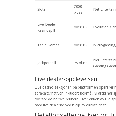
2800
Slots
Net Entertai
pluss
Live Dealer
over 450
Evolution Ga
Kasinospill
Table Games
over 180
Microgaming,
Net Entertain
Jackpotspill
75 pluss
Gaming Gami
Live dealer-opplevelsen
Live casino-seksjonen på plattformen opererer h
språkalternativer, inkludert bokmål. Vi alltid ha
overfor de norske brukere. Hver enkelt av live s
med live dealerne ved hjelp av direkte chat.
Betalingsalternativer og t