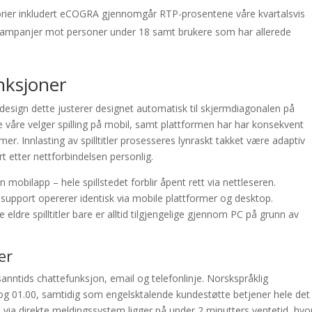
rier inkludert eCOGRA gjennomgår RTP-prosentene våre kvartalsvis
 kampanjer mot personer under 18 samt brukere som har allerede
nksjoner
design dette justerer designet automatisk til skjermdiagonalen på
åre velger spilling på mobil, samt plattformen har har konsekvent
er. Innlasting av spilltitler prosesseres lynraskt takket være adaptiv
rt etter nettforbindelsen personlig.
obilapp – hele spillstedet forblir åpent rett via nettleseren.
support opererer identisk via mobile plattformer og desktop.
eldre spilltitler bare er alltid tilgjengelige gjennom PC på grunn av
er
sanntids chattefunksjon, email og telefonlinje. Norskspråklig
00 og 01.00, samtidig som engelsktalende kundestøtte betjener hele det
 via direkte meldingssystem ligger på under 2 minutters ventetid, hvo