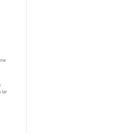
i
erne
å
 lar