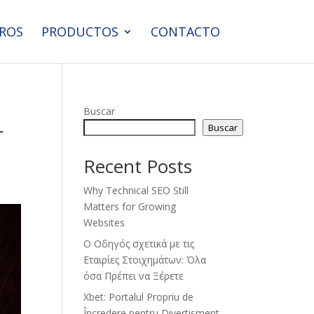
ROS
PRODUCTOS
CONTACTO
Buscar
r
Buscar
Recent Posts
Why Technical SEO Still
Matters for Growing
Websites
Ο Οδηγός σχετικά με τις
Εταιρίες Στοιχημάτων: Όλα
όσα Πρέπει να Ξέρετε
Xbet: Portalul Propriu de
Încredere pentru Divertisment