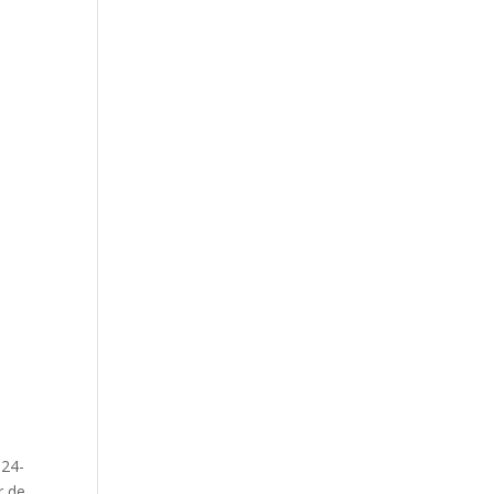
 24-
r de