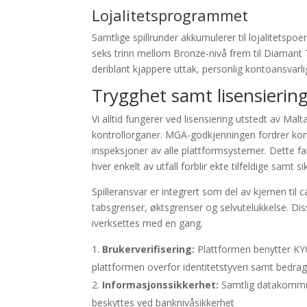
Lojalitetsprogrammet
Samtlige spillrunder akkumulerer til lojalitetsp
seks trinn mellom Bronze-nivå frem til Diamant T
deriblant kjappere uttak, personlig kontoansvarlig
Trygghet samt lisensierin
Vi alltid fungerer ved lisensiering utstedt av Ma
kontrollorganer. MGA-godkjenningen fordrer kon
inspeksjoner av alle plattformsystemer. Dette fa
hver enkelt av utfall forblir ekte tilfeldige samt 
Spilleransvar er integrert som del av kjernen til
tabsgrenser, øktsgrenser og selvutelukkelse. Diss
iverksettes med en gang.
Brukerverifisering:
Plattformen benytter KY
plattformen overfor identitetstyveri samt bedrag
Informasjonssikkerhet:
Samtlig datakommun
beskyttes ved banknivåsikkerhet