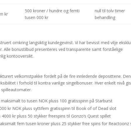
500 kroner / hundre og femti
null til tolv timer
en kr
tusen 000 kr
behandling
struert omkring langsiktig kundegevinst. Vi har bevisst med vilje ekskl
r. Alle bonustilbud presenteres ved transparente samt forståelige
nlig kontooversikt.
strukturert velkomstpakke fordelt på de fire innledende deposittene. De
sibilitet i forhold til kontra vanlige singelbonuser. Hver enkelt nivå gi
 spilleautomater.
maksimalt to tusen NOK pluss 100 gratisspinn på Starburst
000 kr NOK pluss syttifem gratisspinn til Book of of Dead slot
0 kr pluss 50 stykker freespins til Gonzo’s Quest spillet
imalt fem tusen kroner pluss 25 stykker free spins for Reactoonz 