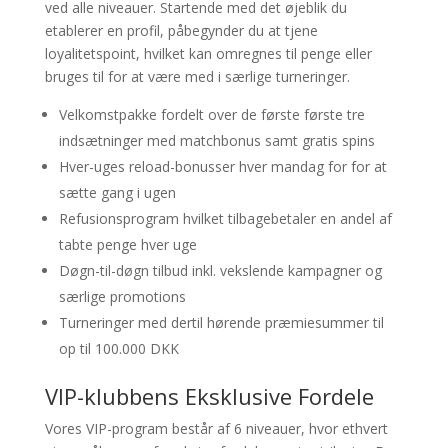
ved alle niveauer. Startende med det øjeblik du
etablerer en profil, påbegynder du at tjene
loyalitetspoint, hvilket kan omregnes til penge eller
bruges til for at være med i særlige turneringer.
Velkomstpakke fordelt over de første første tre
indsætninger med matchbonus samt gratis spins
Hver-uges reload-bonusser hver mandag for for at
sætte gang i ugen
Refusionsprogram hvilket tilbagebetaler en andel af
tabte penge hver uge
Døgn-til-døgn tilbud inkl. vekslende kampagner og
særlige promotions
Turneringer med dertil hørende præmiesummer til
op til 100.000 DKK
VIP-klubbens Eksklusive Fordele
Vores VIP-program består af 6 niveauer, hvor ethvert