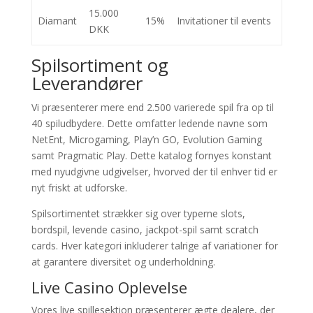
15.000
Diamant
15%
Invitationer til events
DKK
Spilsortiment og
Leverandører
Vi præsenterer mere end 2.500 varierede spil fra op til
40 spiludbydere. Dette omfatter ledende navne som
NetEnt, Microgaming, Play’n GO, Evolution Gaming
samt Pragmatic Play. Dette katalog fornyes konstant
med nyudgivne udgivelser, hvorved der til enhver tid er
nyt friskt at udforske.
Spilsortimentet strækker sig over typerne slots,
bordspil, levende casino, jackpot-spil samt scratch
cards. Hver kategori inkluderer talrige af variationer for
at garantere diversitet og underholdning.
Live Casino Oplevelse
Vores live spillesektion præsenterer ægte dealere, der