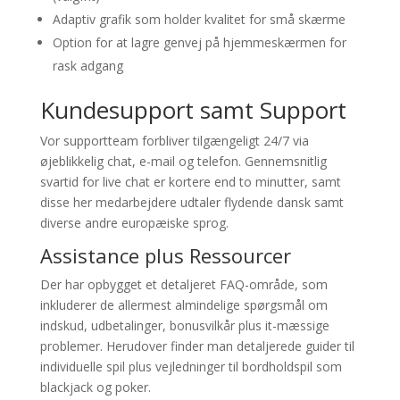
Adaptiv grafik som holder kvalitet for små skærme
Option for at lagre genvej på hjemmeskærmen for
rask adgang
Kundesupport samt Support
Vor supportteam forbliver tilgængeligt 24/7 via
øjeblikkelig chat, e-mail og telefon. Gennemsnitlig
svartid for live chat er kortere end to minutter, samt
disse her medarbejdere udtaler flydende dansk samt
diverse andre europæiske sprog.
Assistance plus Ressourcer
Der har opbygget et detaljeret FAQ-område, som
inkluderer de allermest almindelige spørgsmål om
indskud, udbetalinger, bonusvilkår plus it-mæssige
problemer. Herudover finder man detaljerede guider til
individuelle spil plus vejledninger til bordholdspil som
blackjack og poker.