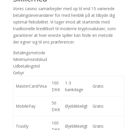
Vores casino samarbejder med op til end 15 varierede
betalingsleverandører for med henblik på at tilbyde dig
optimal fleksibilitet. Vi tager imod alt startende med
traditionelle kreditkort til moderne kryptovalutaer, som
garanterer at hver eneste spiller kan finde en metode
der egner sig til ens præferencer.
Betalingsmetode
Minimumsindskud
Udbetalingstid
Gebyr
100
1-3
MasterCard/Visa
Gratis
DKK
bankdage
50
MobilePay
Øjeblikkeligt
Gratis
DKK
100
Trustly
Øjeblikkeligt
Gratis
DKK