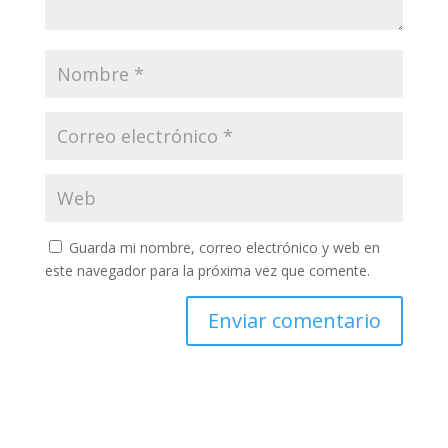
Guarda mi nombre, correo electrónico y web en
este navegador para la próxima vez que comente.