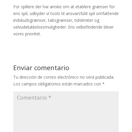
For spillere der har ønske om at etablere grænser for
ens spil, udbyder vi tools til ansvarsfuld spil omfattende
indskudsgrænser, tabsgrænser, tidslimiter og
selvudelukkelsesmuligheder. Ens velbefindende bliver
vores prioritet.
Enviar comentario
Tu dirección de correo electrónico no será publicada.
Los campos obligatorios están marcados con
*