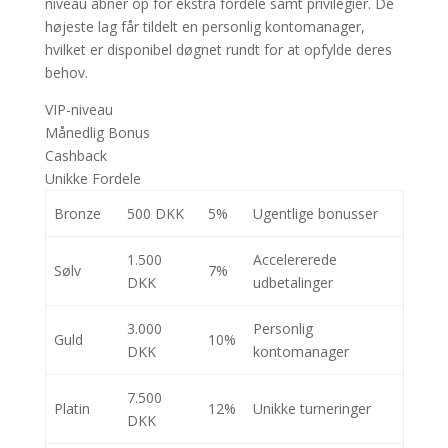
niveau åbner op for ekstra fordele samt privilegier. De
højeste lag får tildelt en personlig kontomanager,
hvilket er disponibel døgnet rundt for at opfylde deres
behov.
VIP-niveau
Månedlig Bonus
Cashback
Unikke Fordele
Bronze
500 DKK
5%
Ugentlige bonusser
1.500
Accelererede
Sølv
7%
DKK
udbetalinger
3.000
Personlig
Guld
10%
DKK
kontomanager
7.500
Platin
12%
Unikke turneringer
DKK