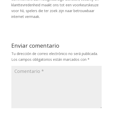
klanttevredenheid maakt ons tot een voorkeurskeuze
voor NL spelers die ter zoek zijn naar betrouwbaar
internet vermaak.
Enviar comentario
Tu dirección de correo electrónico no será publicada.
Los campos obligatorios están marcados con
*