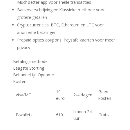
MuchBetter app voor snelle transacties
Bankoverschrijvingen: Klassieke methode voor
grotere getallen
Cryptocurrencies: BTC, Ethereum en LTC voor
anonieme betalingen
Prepaid opties coupons: Paysafe kaarten voor meer
privacy
Betalingsmethode
Laagste Storting
Behandeltijd Opname
Kosten
10
Geen
Visa/MC
2-4 dagen
euro
kosten
binnen 24
E-wallets
€10
Gratis
uur