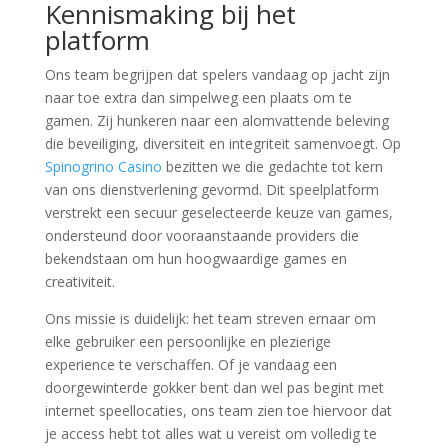
Kennismaking bij het
platform
Ons team begrijpen dat spelers vandaag op jacht zijn
naar toe extra dan simpelweg een plaats om te
gamen. Zij hunkeren naar een alomvattende beleving
die beveiliging, diversiteit en integriteit samenvoegt. Op
Spinogrino Casino
bezitten we die gedachte tot kern
van ons dienstverlening gevormd. Dit speelplatform
verstrekt een secuur geselecteerde keuze van games,
ondersteund door vooraanstaande providers die
bekendstaan om hun hoogwaardige games en
creativiteit.
Ons missie is duidelijk: het team streven ernaar om
elke gebruiker een persoonlijke en plezierige
experience te verschaffen. Of je vandaag een
doorgewinterde gokker bent dan wel pas begint met
internet speellocaties, ons team zien toe hiervoor dat
je access hebt tot alles wat u vereist om volledig te