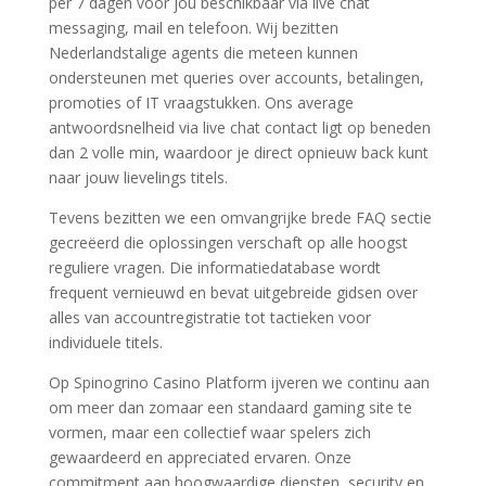
per 7 dagen voor jou beschikbaar via live chat
messaging, mail en telefoon. Wij bezitten
Nederlandstalige agents die meteen kunnen
ondersteunen met queries over accounts, betalingen,
promoties of IT vraagstukken. Ons average
antwoordsnelheid via live chat contact ligt op beneden
dan 2 volle min, waardoor je direct opnieuw back kunt
naar jouw lievelings titels.
Tevens bezitten we een omvangrijke brede FAQ sectie
gecreëerd die oplossingen verschaft op alle hoogst
reguliere vragen. Die informatiedatabase wordt
frequent vernieuwd en bevat uitgebreide gidsen over
alles van accountregistratie tot tactieken voor
individuele titels.
Op Spinogrino Casino Platform ijveren we continu aan
om meer dan zomaar een standaard gaming site te
vormen, maar een collectief waar spelers zich
gewaardeerd en appreciated ervaren. Onze
commitment aan hoogwaardige diensten, security en