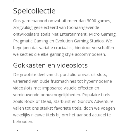
Spelcollectie
Ons gameaanbod omvat uit meer dan 3000 games,
zorgvuldig geselecteerd van toonaangevende
ontwikkelaars zoals Net Entertainment, Micro Gaming,
Pragmatic Gaming en Evolution Gaming Studios. We
begrijpen dat variatie cruciaal is, hierdoor verschaffen
we secties die elke gaming style accommoderen.
Gokkasten en videoslots
De grootste deel van dit portfolio omvat uit slots,
variërend van oude fruitmachines tot hypermoderne
videoslots met imposante visuele effecten en
vernieuwende bonusmogelijkheden. Populaire titels
zoals Book of Dead, Starburst en Gonzo’s Adventure
vallen tot ons sterkst favoriete titels, doch we voegen
wekelijks nieuwe titels bij om het aanbod actueel te
behouden.