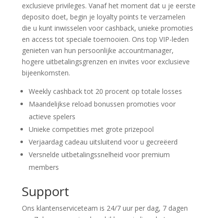
exclusieve privileges. Vanaf het moment dat u je eerste
deposito doet, begin je loyalty points te verzamelen
die u kunt inwisselen voor cashback, unieke promoties
en access tot speciale toernooien. Ons top VIP-leden
genieten van hun persoonlijke accountmanager,
hogere uitbetalingsgrenzen en invites voor exclusieve
bijeenkomsten.
Weekly cashback tot 20 procent op totale losses
Maandelijkse reload bonussen promoties voor
actieve spelers
Unieke competities met grote prizepool
Verjaardag cadeau uitsluitend voor u gecreëerd
Versnelde uitbetalingssnelheid voor premium
members
Support
Ons klantenserviceteam is 24/7 uur per dag, 7 dagen