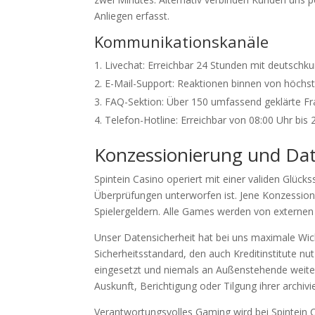
Anliegen erfasst.
Kommunikationskanäle
Livechat: Erreichbar 24 Stunden mit deutschku
E-Mail-Support: Reaktionen binnen von höchs
FAQ-Sektion: Über 150 umfassend geklärte Fr
Telefon-Hotline: Erreichbar von 08:00 Uhr bis 2
Konzessionierung und Dat
Spintein Casino operiert mit einer validen Glück
Überprüfungen unterworfen ist. Jene Konzessio
Spielergeldern. Alle Games werden von externen 
Unser Datensicherheit hat bei uns maximale Wicht
Sicherheitsstandard, den auch Kreditinstitute n
eingesetzt und niemals an Außenstehende weite
Auskunft, Berichtigung oder Tilgung ihrer archivi
Verantwortungsvolles Gaming wird bei Spintein C