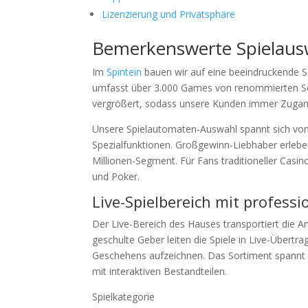
Lizenzierung und Privatsphäre
Bemerkenswerte Spielaus
Im
Spintein
bauen wir auf eine beeindruckende Se
umfasst über 3.000 Games von renommierten Sof
vergrößert, sodass unsere Kunden immer Zugang
Unsere Spielautomaten-Auswahl spannt sich von 
Spezialfunktionen. Großgewinn-Liebhaber erleb
Millionen-Segment. Für Fans traditioneller Casi
und Poker.
Live-Spielbereich mit profess
Der Live-Bereich des Hauses transportiert die 
geschulte Geber leiten die Spiele in Live-Über
Geschehens aufzeichnen. Das Sortiment spannt 
mit interaktiven Bestandteilen.
Spielkategorie