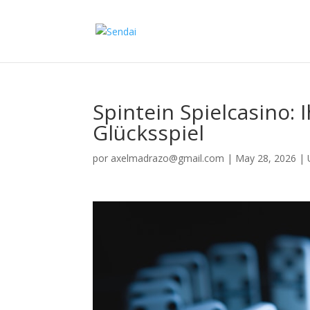
Spintein Spielcasino: I
Glücksspiel
por
axelmadrazo@gmail.com
|
May 28, 2026
|