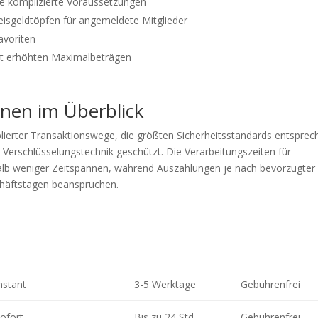
e komplizierte Voraussetzungen
isgeldtöpfen für angemeldete Mitglieder
avoriten
t erhöhten Maximalbeträgen
nen im Überblick
ablierter Transaktionswege, die größten Sicherheitsstandards entsprec
 Verschlüsselungstechnik geschützt. Die Verarbeitungszeiten für
halb weniger Zeitspannen, während Auszahlungen je nach bevorzugter
häftstagen beanspruchen.
nstant
3-5 Werktage
Gebührenfrei
ofort
Bis zu 24 Std.
Gebührenfrei