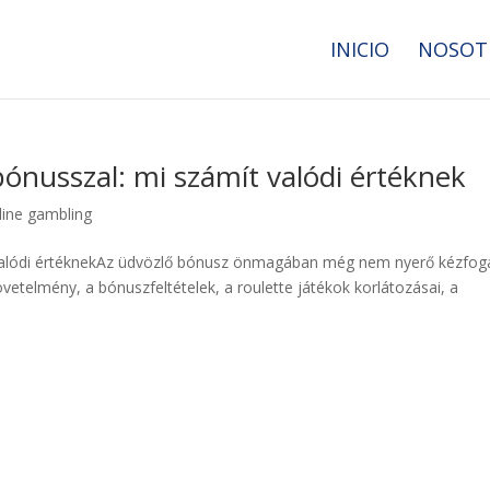
INICIO
NOSOT
bónusszal: mi számít valódi értéknek
line gambling
t valódi értéknekAz üdvözlő bónusz önmagában még nem nyerő kézfog
övetelmény, a bónuszfeltételek, a roulette játékok korlátozásai, a