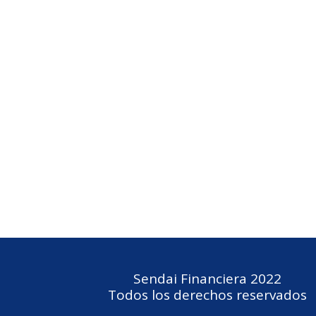
Sendai Financiera 2022
Todos los derechos reservados