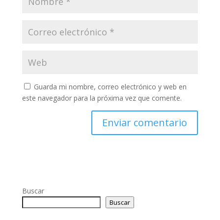
Guarda mi nombre, correo electrónico y web en
este navegador para la próxima vez que comente.
Buscar
Buscar