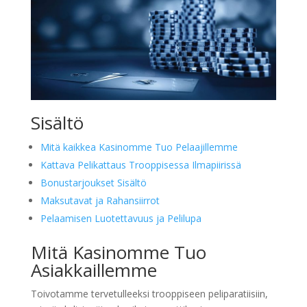
Sisältö
Mitä kaikkea Kasinomme Tuo Pelaajillemme
Kattava Pelikattaus Trooppisessa Ilmapiirissä
Bonustarjoukset Sisältö
Maksutavat ja Rahansiirrot
Pelaamisen Luotettavuus ja Pelilupa
Mitä Kasinomme Tuo
Asiakkaillemme
Toivotamme tervetulleeksi trooppiseen peliparatiisiin,