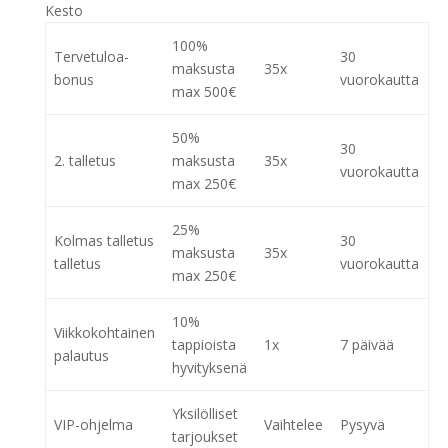
Kesto
100%
Tervetuloa-
30
maksusta
35x
bonus
vuorokautta
max 500€
50%
30
2. talletus
maksusta
35x
vuorokautta
max 250€
25%
Kolmas talletus
30
maksusta
35x
talletus
vuorokautta
max 250€
10%
Viikkokohtainen
tappioista
1x
7 päivää
palautus
hyvityksenä
Yksilölliset
VIP-ohjelma
Vaihtelee
Pysyvä
tarjoukset