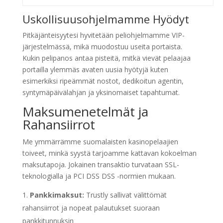
Uskollisuusohjelmamme Hyödyt
Pitkäjänteisyytesi hyvitetään peliohjelmamme VIP-
järjestelmässä, mikä muodostuu useita portaista.
Kukin pelipanos antaa pisteitä, mitkä vievät pelaajaa
portailla ylemmäs avaten uusia hyötyjä kuten
esimerkiksi ripeämmät nostot, dedikoitun agentin,
syntymäpäivälahjan ja yksinomaiset tapahtumat.
Maksumenetelmät ja
Rahansiirrot
Me ymmärrämme suomalaisten kasinopelaajien
toiveet, minkä syystä tarjoamme kattavan kokoelman
maksutapoja. Jokainen transaktio turvataan SSL-
teknologialla ja PCI DSS DSS -normien mukaan.
Pankkimaksut:
Trustly sallivat välittömät
rahansiirrot ja nopeat palautukset suoraan
pankkitunnuksin