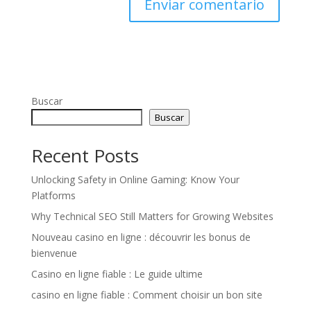
Buscar
Buscar
Recent Posts
Unlocking Safety in Online Gaming: Know Your
Platforms
Why Technical SEO Still Matters for Growing Websites
Nouveau casino en ligne : découvrir les bonus de
bienvenue
Casino en ligne fiable : Le guide ultime
casino en ligne fiable : Comment choisir un bon site