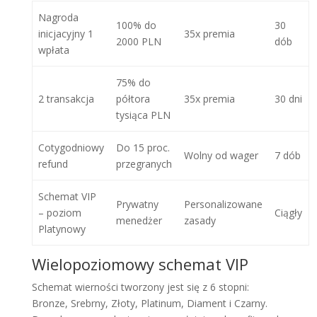
Nagroda
100% do
30
inicjacyjny 1
35x premia
2000 PLN
dób
wpłata
75% do
2 transakcja
półtora
35x premia
30 dni
tysiąca PLN
Cotygodniowy
Do 15 proc.
Wolny od wager
7 dób
refund
przegranych
Schemat VIP
Prywatny
Personalizowane
– poziom
Ciągły
menedżer
zasady
Platynowy
Wielopoziomowy schemat VIP
Schemat wierności tworzony jest się z 6 stopni:
Bronze, Srebrny, Złoty, Platinum, Diament i Czarny.