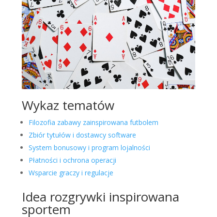
Wykaz tematów
Filozofia zabawy zainspirowana futbolem
Zbiór tytułów i dostawcy software
System bonusowy i program lojalności
Płatności i ochrona operacji
Wsparcie graczy i regulacje
Idea rozgrywki inspirowana
sportem