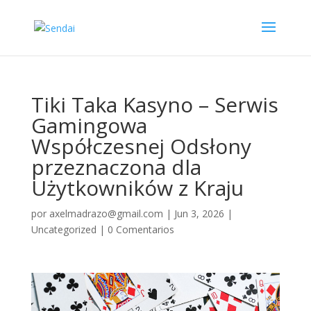
Tiki Taka Kasyno – Serwis
Gamingowa
Współczesnej Odsłony
przeznaczona dla
Użytkowników z Kraju
por
axelmadrazo@gmail.com
|
Jun 3, 2026
|
Uncategorized
|
0 Comentarios