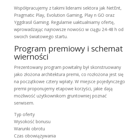
Współpracujemy z takimi liderami sektora jak NetEnt,
Pragmatic Play, Evolution Gaming, Play n GO oraz
Yggdrasil Gaming. Regularnie uaktualniamy ofertę,
wprowadzając najnowsze nowości w ciągu 24-48 h od
swoich światowego startu.
Program premiowy i schemat
wierności
Prezentowany program powitalny był skonstruowany
jako złożona architektura premii, co rozłożona jest się
na początkowe cztery wpłaty. W miejsce pojedynczego
premii proponujemy etapowe korzyści, jakie dają
możliwość użytkownikom gruntowniej poznać
serwisem.
Typ oferty
Wysokość bonusu
Warunki obrotu
Czas obowiązywania