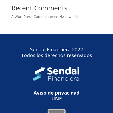
Recent Comments
A WordPress Commenter
en
Hello world!
Sendai Financiera 2022
Todos los derechos reservados
Aviso de privacidad
UNE