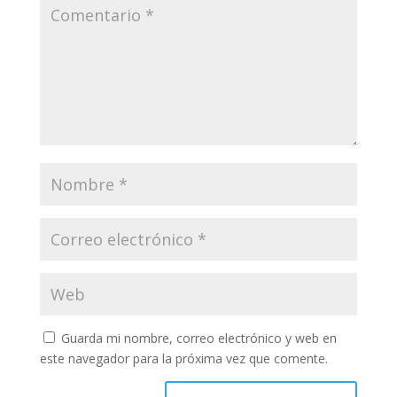
Guarda mi nombre, correo electrónico y web en
este navegador para la próxima vez que comente.