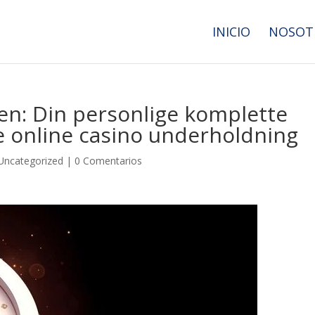
INICIO
NOSOT
n: Din personlige komplette
e online casino underholdning
Uncategorized
|
0 Comentarios