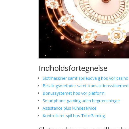
Indholdsfortegnelse
Slotmaskiner samt spilleudvalg hos vor casino
Betalingsmetoder samt transaktionssikkerhed
Bonussystemet hos vor platform
Smartphone gaming uden begrænsninger
Assistance plus kundeservice
Kontrolleret spil hos TotoGaming