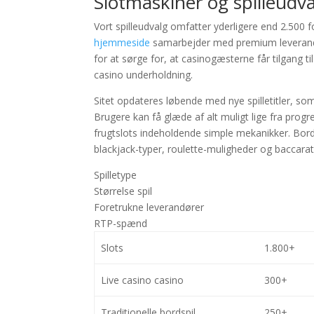
Slotmaskiner og spilleudva
Vort spilleudvalg omfatter yderligere end 2.500 fo
hjemmeside
samarbejder med premium leverand
for at sørge for, at casinogæsterne får tilgang ti
casino underholdning.
Sitet opdateres løbende med nye spilletitler, s
Brugere kan få glæde af alt muligt lige fra progre
frugtslots indeholdende simple mekanikker. Bor
blackjack-typer, roulette-muligheder og baccara
Spilletype
Størrelse spil
Foretrukne leverandører
RTP-spænd
Slots
1.800+
Live casino casino
300+
Traditionelle bordspil
250+