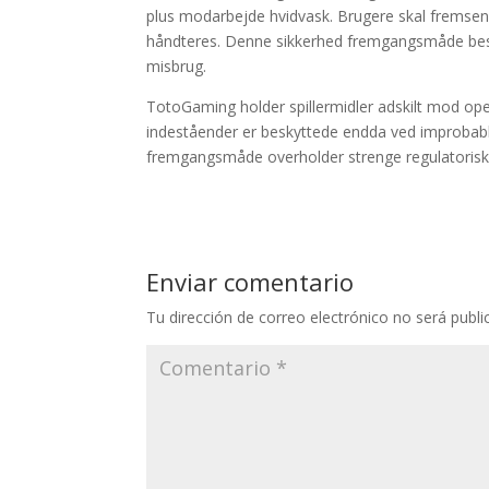
plus modarbejde hvidvask. Brugere skal fremsend
håndteres. Denne sikkerhed fremgangsmåde besky
misbrug.
TotoGaming holder spillermidler adskilt mod ope
indeståender er beskyttede endda ved improbabl
fremgangsmåde overholder strenge regulatoriske
Enviar comentario
Tu dirección de correo electrónico no será publi