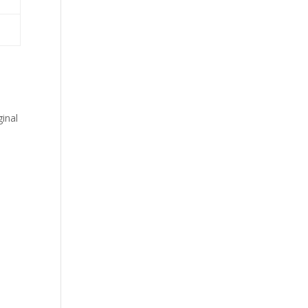
ginal