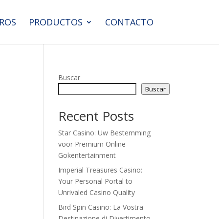
ROS
PRODUCTOS
CONTACTO
Buscar
Buscar
Recent Posts
Star Casino: Uw Bestemming
voor Premium Online
Gokentertainment
Imperial Treasures Casino:
Your Personal Portal to
Unrivaled Casino Quality
Bird Spin Casino: La Vostra
Destinazione di Divertimento