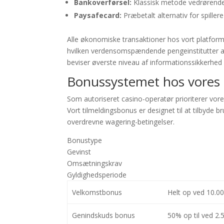
Bankoverførsel:
Klassisk metode vedrørende 
Paysafecard:
Præbetalt alternativ for spiller
Alle økonomiske transaktioner hos vort platform
hvilken verdensomspændende pengeinstitutter an
beviser øverste niveau af informationssikkerhed 
Bonussystemet hos vores 
Som autoriseret casino-operatør prioriterer vo
Vort tilmeldingsbonus er designet til at tilbyde
overdrevne wagering-betingelser.
Bonustype
Gevinst
Omsætningskrav
Gyldighedsperiode
Velkomstbonus
Helt op ved 10.0
Genindskuds bonus
50% op til ved 2