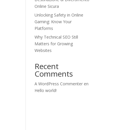
Online Sicura
Unlocking Safety in Online
Gaming: Know Your
Platforms
Why Technical SEO Still
Matters for Growing
Websites
Recent
Comments
A WordPress Commenter
en
Hello world!