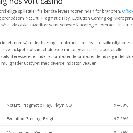
lg hos vort casino
rskellige spilletitler fra kendte leverandører inden for branchen.
Offici
ører såsom NetEnt, Pragmatic Play, Evolution Gaming og Microgam
l såvel klassiske favoritter samt seneste lanceringer i området interne
om indebærer så at der hver uge implementeres nyeste spilmuligheder.
ssive jackpot slots indeholdende milliongevinster til traditionelle
dspilsinteresserede finder et omfattende omfattende udvalg indehol
t-muligheder udstyret med diverse indsatsniveauer.
NetEnt, Pragmatic Play, Play’n GO
94-98%
Evolution Gaming, Ezugi
97-99%
Microgaming, Red Tiger
95-99%