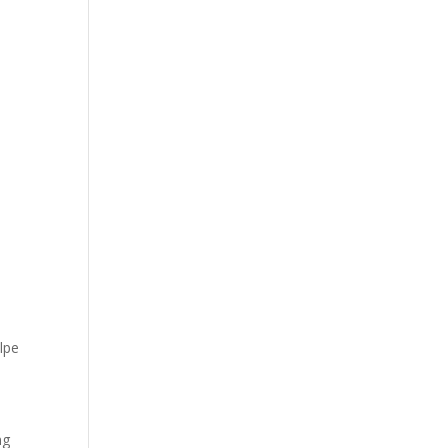
ælpe
ng