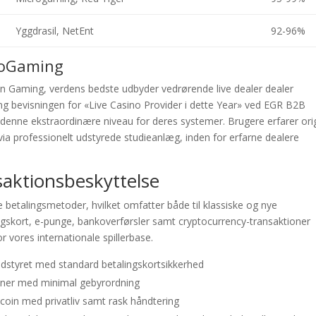
Yggdrasil, NetEnt
92-96%
otoGaming
on Gaming, verdens bedste udbyder vedrørende live dealer dealer
 bevisningen for «Live Casino Provider i dette Year» ved EGR B2B
 denne ekstraordinære niveau for deres systemer. Brugere erfarer ori
a professionelt udstyrede studieanlæg, inden for erfarne dealere
saktionsbeskyttelse
betalingsmetoder, hvilket omfatter både til klassiske og nye
ngskort, e-punge, bankoverførsler samt cryptocurrency-transaktioner
r vores internationale spillerbase.
udstyret med standard betalingskortsikkerhed
ioner med minimal gebyrordning
coin med privatliv samt rask håndtering