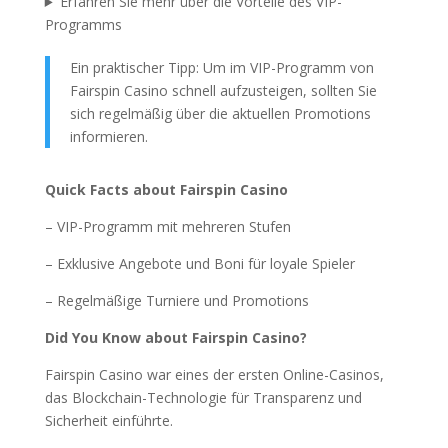
Erfahren Sie mehr über die Vorteile des VIP-
Programms
Ein praktischer Tipp: Um im VIP-Programm von
Fairspin Casino schnell aufzusteigen, sollten Sie
sich regelmäßig über die aktuellen Promotions
informieren.
Quick Facts about Fairspin Casino
– VIP-Programm mit mehreren Stufen
– Exklusive Angebote und Boni für loyale Spieler
– Regelmäßige Turniere und Promotions
Did You Know about Fairspin Casino?
Fairspin Casino war eines der ersten Online-Casinos,
das Blockchain-Technologie für Transparenz und
Sicherheit einführte.