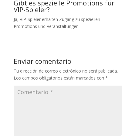
Gibt es spezielle Promotions für
VIP-Spieler?
Ja, VIP-Spieler erhalten Zugang zu speziellen
Promotions und Veranstaltungen.
Enviar comentario
Tu dirección de correo electrónico no será publicada.
Los campos obligatorios están marcados con
*