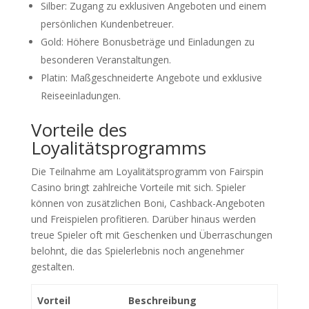
Silber: Zugang zu exklusiven Angeboten und einem
persönlichen Kundenbetreuer.
Gold: Höhere Bonusbeträge und Einladungen zu
besonderen Veranstaltungen.
Platin: Maßgeschneiderte Angebote und exklusive
Reiseeinladungen.
Vorteile des
Loyalitätsprogramms
Die Teilnahme am Loyalitätsprogramm von Fairspin
Casino bringt zahlreiche Vorteile mit sich. Spieler
können von zusätzlichen Boni, Cashback-Angeboten
und Freispielen profitieren. Darüber hinaus werden
treue Spieler oft mit Geschenken und Überraschungen
belohnt, die das Spielerlebnis noch angenehmer
gestalten.
Vorteil
Beschreibung