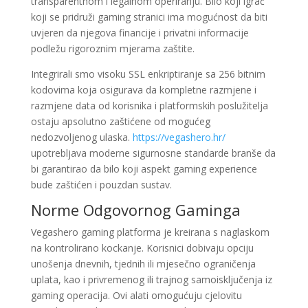
transparentnom i legalnom operiranju. Bilo koji igrač
koji se pridruži gaming stranici ima mogućnost da biti
uvjeren da njegova financije i privatni informacije
podležu rigoroznim mjerama zaštite.
Integrirali smo visoku SSL enkriptiranje sa 256 bitnim
kodovima koja osigurava da kompletne razmjene i
razmjene data od korisnika i platformskih poslužitelja
ostaju apsolutno zaštićene od mogućeg
nedozvoljenog ulaska.
https://vegashero.hr/
upotrebljava moderne sigurnosne standarde branše da
bi garantirao da bilo koji aspekt gaming experience
bude zaštićen i pouzdan sustav.
Norme Odgovornog Gaminga
Vegashero gaming platforma je kreirana s naglaskom
na kontrolirano kockanje. Korisnici dobivaju opciju
unošenja dnevnih, tjednih ili mjesečno ograničenja
uplata, kao i privremenog ili trajnog samoisključenja iz
gaming operacija. Ovi alati omogućuju cjelovitu