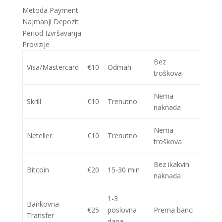
Metoda Payment
Najmanji Depozit
Period Izvršavanja
Provizije
Bez
Visa/Mastercard
€10
Odmah
troškova
Nema
Skrill
€10
Trenutno
naknada
Nema
Neteller
€10
Trenutno
troškova
Bez ikakvih
Bitcoin
€20
15-30 min
naknada
1-3
Bankovna
€25
poslovna
Prema banci
Transfer
dana