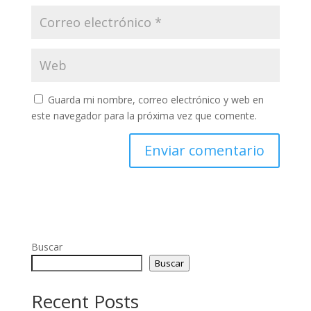
Guarda mi nombre, correo electrónico y web en
este navegador para la próxima vez que comente.
Buscar
Buscar
Recent Posts