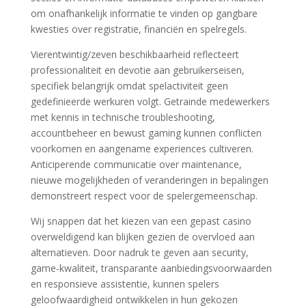
om onafhankelijk informatie te vinden op gangbare
kwesties over registratie, financiën en spelregels.
Vierentwintig/zeven beschikbaarheid reflecteert
professionaliteit en devotie aan gebruikerseisen,
specifiek belangrijk omdat spelactiviteit geen
gedefinieerde werkuren volgt. Getrainde medewerkers
met kennis in technische troubleshooting,
accountbeheer en bewust gaming kunnen conflicten
voorkomen en aangename experiences cultiveren.
Anticiperende communicatie over maintenance,
nieuwe mogelijkheden of veranderingen in bepalingen
demonstreert respect voor de spelergemeenschap.
Wij snappen dat het kiezen van een gepast casino
overweldigend kan blijken gezien de overvloed aan
alternatieven. Door nadruk te geven aan security,
game-kwaliteit, transparante aanbiedingsvoorwaarden
en responsieve assistentie, kunnen spelers
geloofwaardigheid ontwikkelen in hun gekozen