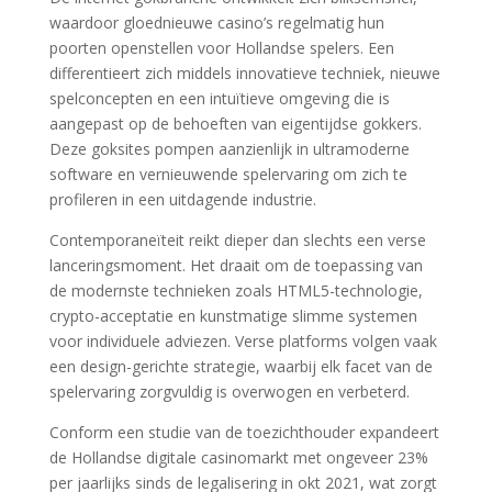
waardoor gloednieuwe casino’s regelmatig hun
poorten openstellen voor Hollandse spelers. Een
differentieert zich middels innovatieve techniek, nieuwe
spelconcepten en een intuïtieve omgeving die is
aangepast op de behoeften van eigentijdse gokkers.
Deze goksites pompen aanzienlijk in ultramoderne
software en vernieuwende spelervaring om zich te
profileren in een uitdagende industrie.
Contemporaneïteit reikt dieper dan slechts een verse
lanceringsmoment. Het draait om de toepassing van
de modernste technieken zoals HTML5-technologie,
crypto-acceptatie en kunstmatige slimme systemen
voor individuele adviezen. Verse platforms volgen vaak
een design-gerichte strategie, waarbij elk facet van de
spelervaring zorgvuldig is overwogen en verbeterd.
Conform een studie van de toezichthouder expandeert
de Hollandse digitale casinomarkt met ongeveer 23%
per jaarlijks sinds de legalisering in okt 2021, wat zorgt