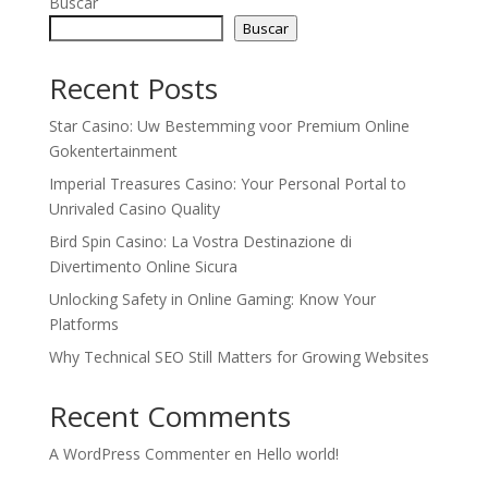
Buscar
Buscar
Recent Posts
Star Casino: Uw Bestemming voor Premium Online
Gokentertainment
Imperial Treasures Casino: Your Personal Portal to
Unrivaled Casino Quality
Bird Spin Casino: La Vostra Destinazione di
Divertimento Online Sicura
Unlocking Safety in Online Gaming: Know Your
Platforms
Why Technical SEO Still Matters for Growing Websites
Recent Comments
A WordPress Commenter
en
Hello world!