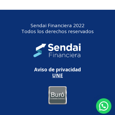
Sendai Financiera 2022
Todos los derechos reservados
Aviso de privacidad
UNE