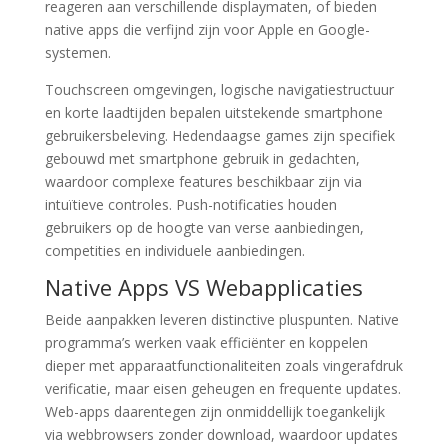
reageren aan verschillende displaymaten, of bieden
native apps die verfijnd zijn voor Apple en Google-
systemen.
Touchscreen omgevingen, logische navigatiestructuur
en korte laadtijden bepalen uitstekende smartphone
gebruikersbeleving. Hedendaagse games zijn specifiek
gebouwd met smartphone gebruik in gedachten,
waardoor complexe features beschikbaar zijn via
intuïtieve controles. Push-notificaties houden
gebruikers op de hoogte van verse aanbiedingen,
competities en individuele aanbiedingen.
Native Apps VS Webapplicaties
Beide aanpakken leveren distinctive pluspunten. Native
programma’s werken vaak efficiënter en koppelen
dieper met apparaatfunctionaliteiten zoals vingerafdruk
verificatie, maar eisen geheugen en frequente updates.
Web-apps daarentegen zijn onmiddellijk toegankelijk
via webbrowsers zonder download, waardoor updates