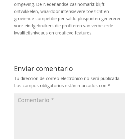
omgeving. De Nederlandse casinomarkt blijft
ontwikkelen, waardoor intensievere toezicht en
groeiende competitie per saldo pluspunten genereren
voor eindgebruikers die profiteren van verbeterde
kwaliteitsniveaus en creatieve features.
Enviar comentario
Tu dirección de correo electrónico no será publicada.
Los campos obligatorios están marcados con
*