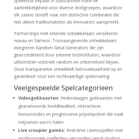
spelkeuze bepaalt in substantiële mate de
aantrekkelijkheid voor diverse doelgroepen, waardoor
elk casino streeft naar een distinctive combinatie die
niet alleen traditionalisten als innovators aanspreekt.
Partnerships met erkende ontwikkelaars verzekeren
niveau en fairness. Toonaangevende ontwikkelaars
integreren Random Getal Generators die zijn
geaccrediteerd door externe testinstituten, waardoor
uitkomsten volstrekt random en onbeïnvloed blijven.
Deze transparantie ontwikkelt betrouwbaarheid op en
garandeert voor een rechtvaardige spelervaring.
Veelgespeelde Spelcategorieën
Videogokkaasten:
Hedendaagse gokkaasten met
geavanceerde beeldkwaliteit, interactieve
bonusrondes en progressieve prijzenpotten die vaak
miljoenen euro’s halen
Live croupier games:
Real-time casinospellen met
professionele spelleiders verzonden vanuit studio’s,