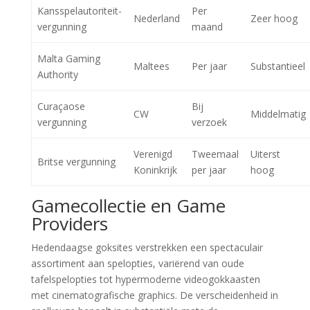
Kansspelautoriteit-
Per
Nederland
Zeer hoog
vergunning
maand
Malta Gaming
Maltees
Per jaar
Substantieel
Authority
Curaçaose
Bij
CW
Middelmatig
vergunning
verzoek
Verenigd
Tweemaal
Uiterst
Britse vergunning
Koninkrijk
per jaar
hoog
Gamecollectie en Game
Providers
Hedendaagse goksites verstrekken een spectaculair
assortiment aan spelopties, variërend van oude
tafelspelopties tot hypermoderne videogokkaasten
met cinematografische graphics. De verscheidenheid in