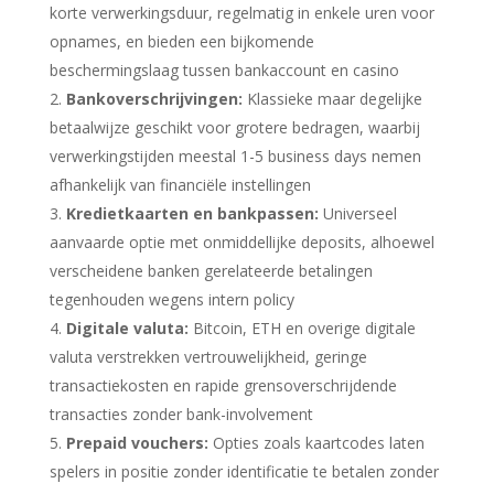
korte verwerkingsduur, regelmatig in enkele uren voor
opnames, en bieden een bijkomende
beschermingslaag tussen bankaccount en casino
Bankoverschrijvingen:
Klassieke maar degelijke
betaalwijze geschikt voor grotere bedragen, waarbij
verwerkingstijden meestal 1-5 business days nemen
afhankelijk van financiële instellingen
Kredietkaarten en bankpassen:
Universeel
aanvaarde optie met onmiddellijke deposits, alhoewel
verscheidene banken gerelateerde betalingen
tegenhouden wegens intern policy
Digitale valuta:
Bitcoin, ETH en overige digitale
valuta verstrekken vertrouwelijkheid, geringe
transactiekosten en rapide grensoverschrijdende
transacties zonder bank-involvement
Prepaid vouchers:
Opties zoals kaartcodes laten
spelers in positie zonder identificatie te betalen zonder