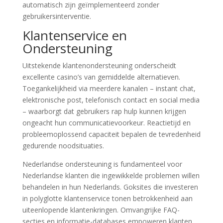
automatisch zijn geïmplementeerd zonder
gebruikersinterventie.
Klantenservice en
Ondersteuning
Uitstekende klantenondersteuning onderscheidt
excellente casino’s van gemiddelde alternatieven.
Toegankelijkheid via meerdere kanalen – instant chat,
elektronische post, telefonisch contact en social media
– waarborgt dat gebruikers rap hulp kunnen krijgen
ongeacht hun communicatievoorkeur. Reactietijd en
probleemoplossend capaciteit bepalen de tevredenheid
gedurende noodsituaties.
Nederlandse ondersteuning is fundamenteel voor
Nederlandse klanten die ingewikkelde problemen willen
behandelen in hun Nederlands. Goksites die investeren
in polyglotte klantenservice tonen betrokkenheid aan
uiteenlopende klantenkringen. Omvangrijke FAQ-
secties en informatie-databases empoweren klanten