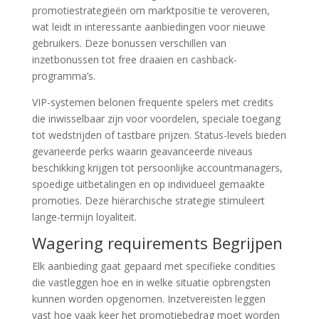
promotiestrategieën om marktpositie te veroveren,
wat leidt in interessante aanbiedingen voor nieuwe
gebruikers. Deze bonussen verschillen van
inzetbonussen tot free draaien en cashback-
programma’s.
VIP-systemen belonen frequente spelers met credits
die inwisselbaar zijn voor voordelen, speciale toegang
tot wedstrijden of tastbare prijzen. Status-levels bieden
gevarieerde perks waarin geavanceerde niveaus
beschikking krijgen tot persoonlijke accountmanagers,
spoedige uitbetalingen en op individueel gemaakte
promoties. Deze hiërarchische strategie stimuleert
lange-termijn loyaliteit.
Wagering requirements Begrijpen
Elk aanbieding gaat gepaard met specifieke condities
die vastleggen hoe en in welke situatie opbrengsten
kunnen worden opgenomen. Inzetvereisten leggen
vast hoe vaak keer het promotiebedrag moet worden