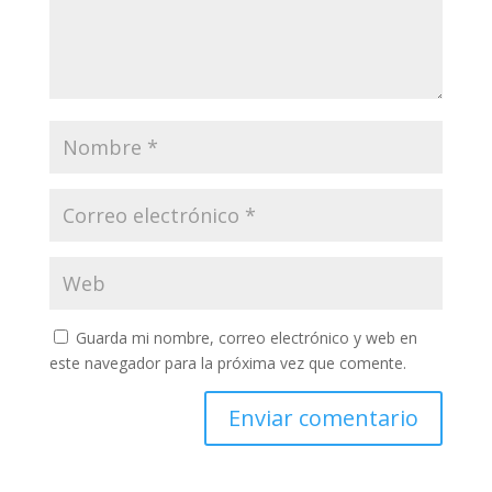
Guarda mi nombre, correo electrónico y web en
este navegador para la próxima vez que comente.