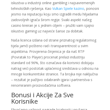
iskustva u industriji online gambling i najsavremenijih
tehnoloških rješenja. Kao
Vulkan Spiele kazino
, ponosni
jesmo na reputaciju koju smo izgradili medu hiljadama
zadovoljnih igrača širom regije. Svaki aspekt našeg
casino kreiran je s jednim ciljem – pružiti vam sjajno
iskustvo gaming uz najveće šanse za dobitak.
Naša licenca izdana od strane priznatog regulatornog
tijela jamči pošteno rad i transparentnost u svim
aspektima. Provjerena činjenica je da naš RTP
(Povratak to Player) procenat prelazi industriju
standard od 96%, što označava da korisnici dobijaju
natrag veći postotak uplaćenog sredstava u odnosu na
mnoge konkurentske stranice. Ta brojka nije naključna
– rezultat je pažljivo odabranih igara i partnerstva s
renomiranim proizvođačima softvera.
Bonusi i Akcije Za Sve
Korisnike
Shvaćamo važnost nagrade lojalnosti i pružanja