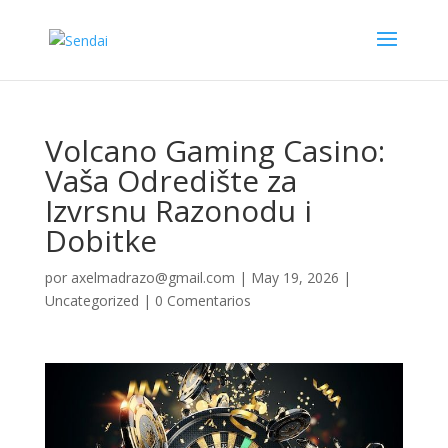
Volcano Gaming Casino:
Vaša Odredište za
Izvrsnu Razonodu i
Dobitke
por
axelmadrazo@gmail.com
|
May 19, 2026
|
Uncategorized
|
0 Comentarios