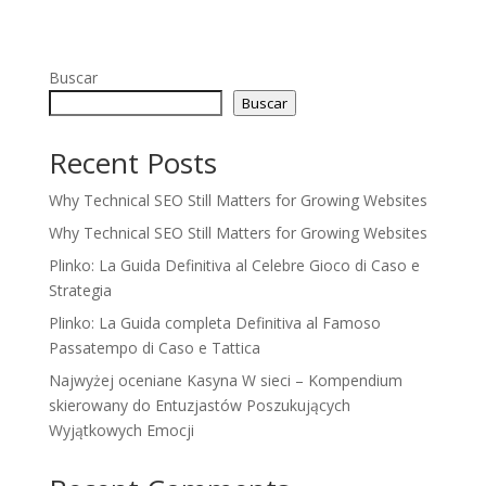
Buscar
Buscar
Recent Posts
Why Technical SEO Still Matters for Growing Websites
Why Technical SEO Still Matters for Growing Websites
Plinko: La Guida Definitiva al Celebre Gioco di Caso e
Strategia
Plinko: La Guida completa Definitiva al Famoso
Passatempo di Caso e Tattica
Najwyżej oceniane Kasyna W sieci – Kompendium
skierowany do Entuzjastów Poszukujących
Wyjątkowych Emocji