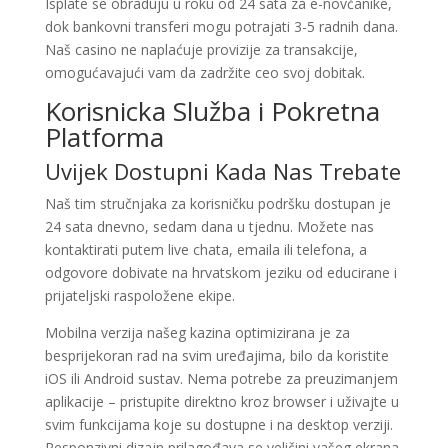
Isplate se obraduju u roku od 24 sata za e-novčanike,
dok bankovni transferi mogu potrajati 3-5 radnih dana.
Naš casino ne naplaćuje provizije za transakcije,
omogućavajući vam da zadržite ceo svoj dobitak.
Korisnicka Služba i Pokretna
Platforma
Uvijek Dostupni Kada Nas Trebate
Naš tim stručnjaka za korisničku podršku dostupan je
24 sata dnevno, sedam dana u tjednu. Možete nas
kontaktirati putem live chata, emaila ili telefona, a
odgovore dobivate na hrvatskom jeziku od educirane i
prijateljski raspoložene ekipe.
Mobilna verzija našeg kazina optimizirana je za
besprijekoran rad na svim uređajima, bilo da koristite
iOS ili Android sustav. Nema potrebe za preuzimanjem
aplikacije – pristupite direktno kroz browser i uživajte u
svim funkcijama koje su dostupne i na desktop verziji.
Responzivni dizajn prilagođava se veličini vašeg ekrana,