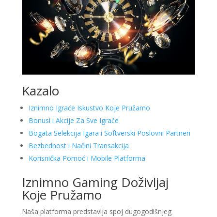
Kazalo
Iznimno Igraće Iskustvo Koje Pružamo
Bonusi i Akcije Za Sve Igrače
Bogata Selekcija Igara i Softverski Poslovni Partneri
Bezbednost i Načini Transakcija
Korisnička Pomoć i Mobile Platforma
Iznimno Gaming Doživljaj
Koje Pružamo
Naša platforma predstavlja spoj dugogodišnjeg