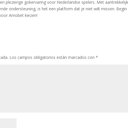
 plezierige gokervaring voor Nederlandse spelers. Met aantrekkelij
nde ondersteuning, is het een platform dat je niet wilt missen. Begin
voor Amobet kiezen!
cada.
Los campos obligatorios están marcados con
*