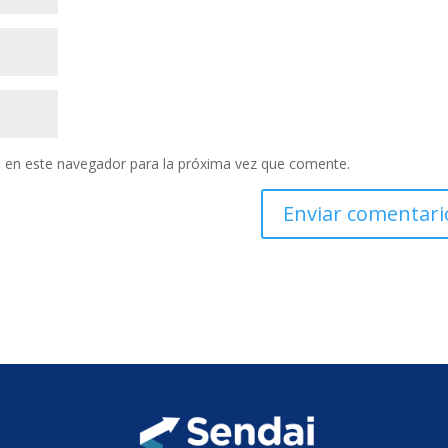
 en este navegador para la próxima vez que comente.