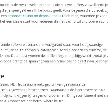
no NL is de royale welkomstbonus die nieuwe spelers verwelkomt. Je
g die je speelgeld een flinke boost geeft. Voor degenen die op zoek zi
m een
amonbet casino no deposit bonus
te claimen, waarmee je zond
het een ideale start voor iedereen die het casino wil uitproberen zon
nde softwareleveranciers, wat garant staat voor hoogwaardige
oudt van fruitautomaten, tafelspellen zoals blackjack en roulette, of
kkend. Daarnaast worden de spellen regelmatig bijgewerkt, zodat je a
ino-optie brengt de spanning van een fysiek casino direct naar je sche
ce
t Casino NL. Het casino maakt gebruik van geavanceerde
nciële gegevens te beschermen. Daarnaast is de klantenservice 24/7
ijd hulp kunt krijgen bij vragen of problemen. Dit, gecombineerd met sn
 maakt Amobet tot een betrouwbare keuze.