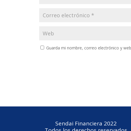
Guarda mi nombre, correo electrónico y web
Sendai Financiera 2022
Todos los derechos reservados