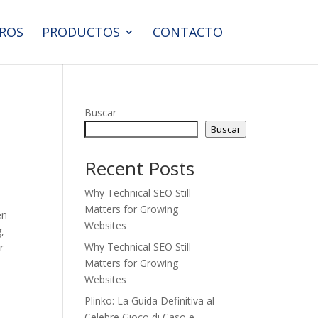
ROS
PRODUCTOS
CONTACTO
Buscar
Buscar
Recent Posts
Why Technical SEO Still
Matters for Growing
en
Websites
,
Why Technical SEO Still
r
Matters for Growing
Websites
Plinko: La Guida Definitiva al
Celebre Gioco di Caso e