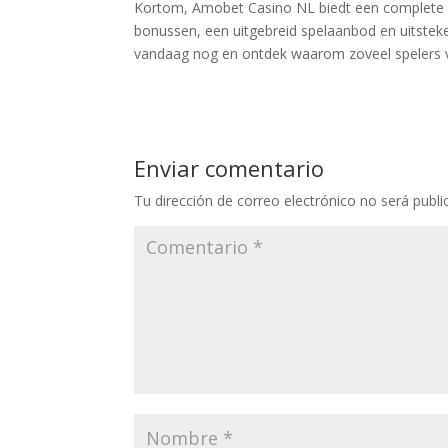
Kortom, Amobet Casino NL biedt een complete en
bonussen, een uitgebreid spelaanbod en uitsteke
vandaag nog en ontdek waarom zoveel spelers 
Enviar comentario
Tu dirección de correo electrónico no será publi