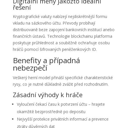
Digitální měny jakožto ideální
řešení
Kryptografické valuty nabízejí nejdiskrétnější formu
vkladu na sázkového účtu. Převody probíhají
distribuovaně beze zapojení bankovních institucí anebo
finančních ústavů. Technologie blockchainu platforma
poskytuje průhlednost a souběžně ochraňuje osobu
hráčů pomocí šifrovaných peněženkových ID.
Benefity a případná
nebezpečí
Veškerý herní model přináší specifické charakteristické
rysy, co je nutné důkladně zvážit před rozhodnutím.
Zásadní výhody k hráče
Vyloučení čekací času k potvrzení účtu – hrajete
okamžitě bezprostředně po depositu
Nejvyšší protekce privátních informací a prevence
ztráty důvěrných dat