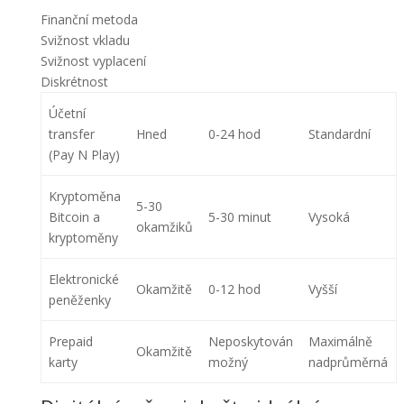
Finanční metoda
Svižnost vkladu
Svižnost vyplacení
Diskrétnost
Účetní
transfer
Hned
0-24 hod
Standardní
(Pay N Play)
Kryptoměna
5-30
Bitcoin a
5-30 minut
Vysoká
okamžiků
kryptoměny
Elektronické
Okamžitě
0-12 hod
Vyšší
peněženky
Prepaid
Neposkytován
Maximálně
Okamžitě
karty
možný
nadprůměrná