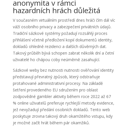
anonymita v rámci
hazardních hrách důležitá
V současném virtuálním prostředí dnes hráči čím dál víc
váží osobního privacy a zabezpečení privátních údajů.
Tradiční sázkové systémy požadují rozsáhlý proces
přihlášení včetně předložení kopií dokumentů identity,
dokladů ohledně rezidenci a dalších důvěrných dat.
Takový průběh bývá schopen zabrat několik dní a četní
uživatelé ho chápou coby neúměrně zasahující.
Sázkové weby bez nutnosti nutnosti ověřování identity
představují převratný způsob, který odstraňuje
protahované administrativní procesy. Na základě
šetření provedeného EU sdružením pro oblast
zodpovědné gambler aktivity během roce 2022 až 67
% online uživatelů preferuje rychlejší metody evidence,
jež nevyžadují předání osobních dokladů. Tento web
poskytuje zrovna takový druh okamžitého vstupu, kdy
je možné začít hrát během pár okamžiků.