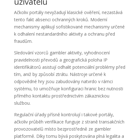
uživatelů
Ačkoliv portály nevyžadují klasické ověření, nezastává
tento fakt absenci ochranných kroků. Moderní
mechanismy aplikují sofistikované mechanismy určené
k odhalení nestandardního aktivity a ochranu před
fraudům.
Sledování vzorců gambler aktivity, vyhodnocení
pravidelnosti převodů a geografická poloha IP
identifikátorů asistují odhalit potenciální problémy před
tím, aniž by způsobí ztrátu. Nástroje určené k
odpovědné hry jsou zabudovány natvrdo v rámci
systému, to umožňuje konfiguraci hranic bez nutnosti
přímého kontaktu prostřednictvím zákaznickou
službou.
Regulační úřady přísně kontrolují i takové portály,
ačkoliv průběh verifikace funguje z straně transakčních
provozovatelů místo bezprostředně ze gambler
platformě. Díky tomu bývá poskytována plná legalita a