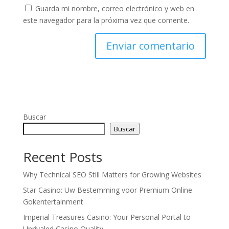
Guarda mi nombre, correo electrónico y web en
este navegador para la próxima vez que comente.
Buscar
Buscar
Recent Posts
Why Technical SEO Still Matters for Growing Websites
Star Casino: Uw Bestemming voor Premium Online
Gokentertainment
Imperial Treasures Casino: Your Personal Portal to
Unrivaled Casino Quality