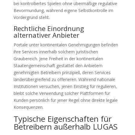
bei kontrolliertes Spielen ohne übermäßige regulative
Bevormundung, während eigene Selbstkontrolle im
Vordergrund steht.
Rechtliche Einordnung
alternativer Anbieter
Portale unter kontinentalen Genehmigungen befinden
ihre Services innerhalb solchem juristischen
Graubereich. Jene Freiheit in der kontinentalen
Staatengemeinschaft gestattet den Anbietern
genehmigten Betreibern prinzipiell, deren Services
länderübergreifend zu offerieren. Während nationale
Institutionen versuchen, jenen Einstieg für regulieren,
bleibt solche Verwendung solcher Plattformen für
Kunden persönlich für jener Regel ohne direkte legale
Konsequenzen.
Typische Eigenschaften für
Betreibern außerhalb LUGAS