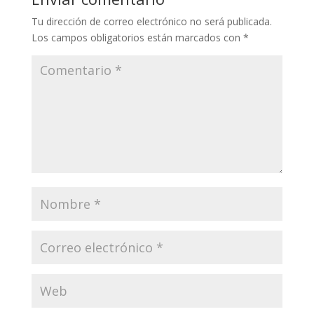
Tu dirección de correo electrónico no será publicada.
Los campos obligatorios están marcados con
*