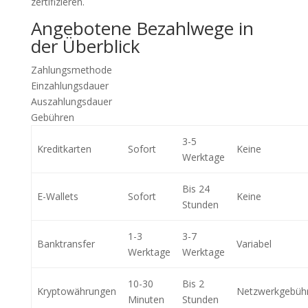
zertifizieren.
Angebotene Bezahlwege in
der Überblick
Zahlungsmethode
Einzahlungsdauer
Auszahlungsdauer
Gebühren
3-5
Kreditkarten
Sofort
Keine
Werktage
Bis 24
E-Wallets
Sofort
Keine
Stunden
1-3
3-7
Banktransfer
Variabel
Werktage
Werktage
10-30
Bis 2
Kryptowährungen
Netzwerkgebüh
Minuten
Stunden