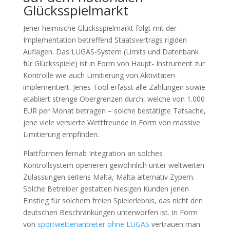
Glücksspielmarkt
Jener heimische Glücksspielmarkt folgt mit der
Implementation betreffend Staatsvertrags rigiden
Auflagen. Das LUGAS-System (Limits und Datenbank
für Glücksspiele) ist in Form von Haupt- Instrument zur
Kontrolle wie auch Limitierung von Aktivitäten
implementiert. Jenes Tool erfasst alle Zahlungen sowie
etabliert strenge Obergrenzen durch, welche von 1.000
EUR per Monat betragen – solche bestätigte Tatsache,
jene viele versierte Wettfreunde in Form von massive
Limitierung empfinden.
Plattformen fernab Integration an solches
Kontrollsystem operieren gewöhnlich unter weltweiten
Zulassungen seitens Malta, Malta alternativ Zypern.
Solche Betreiber gestatten hiesigen Kunden jenen
Einstieg für solchem freien Spielerlebnis, das nicht den
deutschen Beschränkungen unterworfen ist. In Form
von
sportwettenanbieter ohne LUGAS
vertrauen man