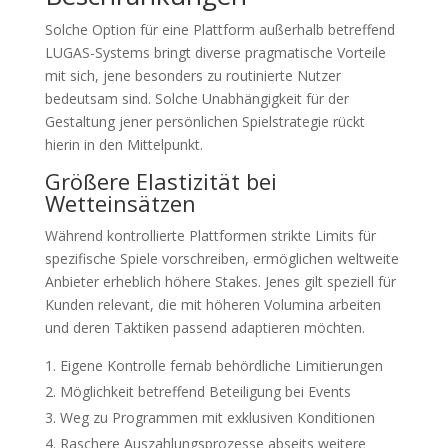
Solche Option für eine Plattform außerhalb betreffend
LUGAS-Systems bringt diverse pragmatische Vorteile
mit sich, jene besonders zu routinierte Nutzer
bedeutsam sind. Solche Unabhängigkeit für der
Gestaltung jener persönlichen Spielstrategie rückt
hierin in den Mittelpunkt.
Größere Elastizität bei
Wetteinsätzen
Während kontrollierte Plattformen strikte Limits für
spezifische Spiele vorschreiben, ermöglichen weltweite
Anbieter erheblich höhere Stakes. Jenes gilt speziell für
Kunden relevant, die mit höheren Volumina arbeiten
und deren Taktiken passend adaptieren möchten.
Eigene Kontrolle fernab behördliche Limitierungen
Möglichkeit betreffend Beteiligung bei Events
Weg zu Programmen mit exklusiven Konditionen
Raschere Auszahlungsprozesse abseits weitere