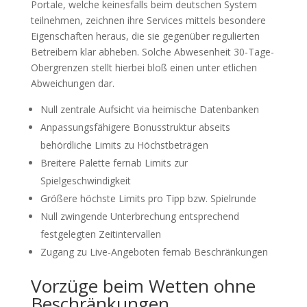
Portale, welche keinesfalls beim deutschen System
teilnehmen, zeichnen ihre Services mittels besondere
Eigenschaften heraus, die sie gegenüber regulierten
Betreibern klar abheben. Solche Abwesenheit 30-Tage-
Obergrenzen stellt hierbei bloß einen unter etlichen
Abweichungen dar.
Null zentrale Aufsicht via heimische Datenbanken
Anpassungsfähigere Bonusstruktur abseits
behördliche Limits zu Höchstbeträgen
Breitere Palette fernab Limits zur
Spielgeschwindigkeit
Größere höchste Limits pro Tipp bzw. Spielrunde
Null zwingende Unterbrechung entsprechend
festgelegten Zeitintervallen
Zugang zu Live-Angeboten fernab Beschränkungen
Vorzüge beim Wetten ohne
Beschränkungen