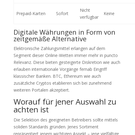
Nicht
Prepaid-Karten
Sofort
Keine
verfügbar
Digitale Währungen in Form von
zeitgemäße Alternative
Elektronische Zahlungsmittel erlangen auf dem
Segment dieser Online-Wetten immer mehr in puncto
Relevanz. Diese bieten gesteigerte Diskretion wie auch
erlauben internationale Vorgänge fernab Eingriff
klassischer Banken. BTC, Ethereum wie auch
zusätzliche Cryptos etablieren sich bei zunehmend
weiteren Portalen akzeptiert.
Worauf für jener Auswahl zu
achten ist
Die Selektion des geeigneten Betreibers sollte mittels
soliden Standards gründen. Jenes Sortiment
repräsentiert jenem wichtigen Aspekt – jene vielfältige