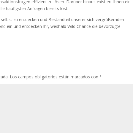
aktionsfragen effizient zu lösen. Darüber hinaus existiert Ihnen ein
lle häufigsten Anfragen bereits löst.
e selbst zu entdecken und Bestandteil unserer sich vergrößernden
end ein und entdecken Ihr, weshalb Wild Chance die bevorzugte
cada.
Los campos obligatorios están marcados con
*