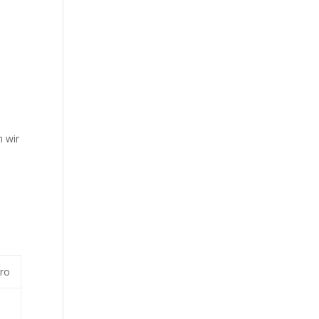
n wir
ro