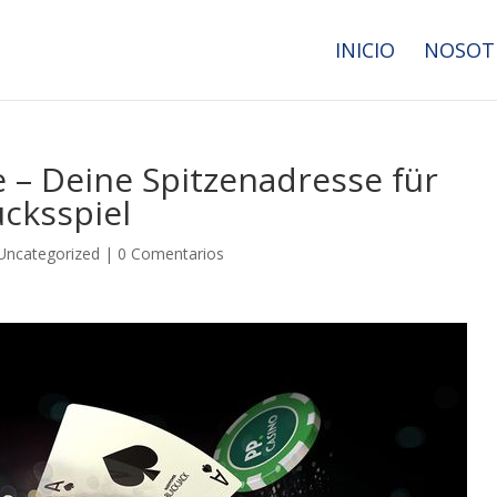
INICIO
NOSOT
e – Deine Spitzenadresse für
ücksspiel
Uncategorized
|
0 Comentarios