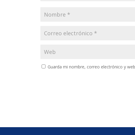
Guarda mi nombre, correo electrónico y web