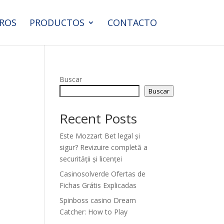
ROS
PRODUCTOS
CONTACTO
Buscar
Buscar
Recent Posts
Este Mozzart Bet legal și
sigur? Revizuire completă a
securității și licenței
Casinosolverde Ofertas de
Fichas Grátis Explicadas
Spinboss casino Dream
Catcher: How to Play