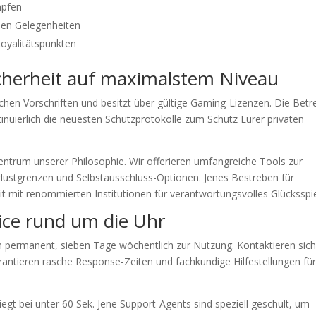
mpfen
llen Gelegenheiten
oyalitätspunkten
cherheit auf maximalstem Niveau
chen Vorschriften und besitzt über gültige Gaming-Lizenzen. Die Betr
tinuierlich die neuesten Schutzprotokolle zum Schutz Eurer privaten
trum unserer Philosophie. Wir offerieren umfangreiche Tools zur
erlustgrenzen und Selbstausschluss-Optionen. Jenes Bestreben für
 mit renommierten Institutionen für verantwortungsvolles Glücksspie
ce rund um die Uhr
 permanent, sieben Tage wöchentlich zur Nutzung. Kontaktieren sich
arantieren rasche Response-Zeiten und fachkundige Hilfestellungen für
egt bei unter 60 Sek. Jene Support-Agents sind speziell geschult, um