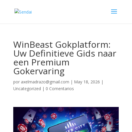
WinBeast Gokplatform:
Uw Definitieve Gids naar
een Premium
Gokervaring
por
axelmadrazo@gmail.com
|
May 18, 2026
|
Uncategorized
|
0 Comentarios