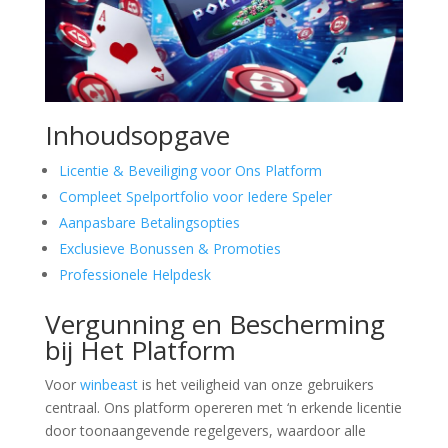
Inhoudsopgave
Licentie & Beveiliging voor Ons Platform
Compleet Spelportfolio voor Iedere Speler
Aanpasbare Betalingsopties
Exclusieve Bonussen & Promoties
Professionele Helpdesk
Vergunning en Bescherming
bij Het Platform
Voor
winbeast
is het veiligheid van onze gebruikers
centraal. Ons platform opereren met ‘n erkende licentie
door toonaangevende regelgevers, waardoor alle