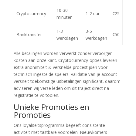
10-30
Cryptocurrency
1-2 uur
€25
minuten
1-3
3-5
Banktransfer
€50
werkdagen
werkdagen
Alle betalingen worden verwerkt zonder verborgen
kosten aan onze kant. Cryptocurrency-opties leveren
extra anonimiteit & versnelde procestijden voor
technisch ingestelde spelers. Validatie van je account
versnelt toekomstige uitbetalingen significant, daarom
adviseren wij verse leden om dit traject direct na
registratie te voltooien.
Unieke Promoties en
Promoties
Ons loyaliteitsprogramma begeeft consistente
activiteit met tastbare voordelen. Nieuwkomers