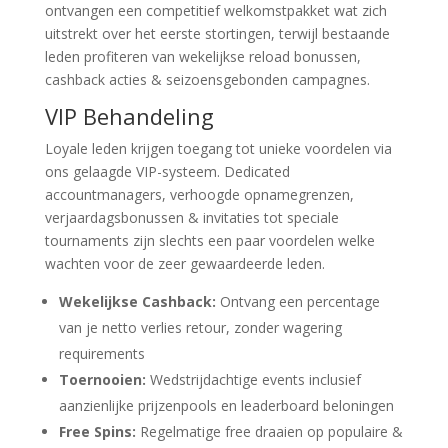
ontvangen een competitief welkomstpakket wat zich
uitstrekt over het eerste stortingen, terwijl bestaande
leden profiteren van wekelijkse reload bonussen,
cashback acties & seizoensgebonden campagnes.
VIP Behandeling
Loyale leden krijgen toegang tot unieke voordelen via
ons gelaagde VIP-systeem. Dedicated
accountmanagers, verhoogde opnamegrenzen,
verjaardagsbonussen & invitaties tot speciale
tournaments zijn slechts een paar voordelen welke
wachten voor de zeer gewaardeerde leden.
Wekelijkse Cashback:
Ontvang een percentage
van je netto verlies retour, zonder wagering
requirements
Toernooien:
Wedstrijdachtige events inclusief
aanzienlijke prijzenpools en leaderboard beloningen
Free Spins:
Regelmatige free draaien op populaire &