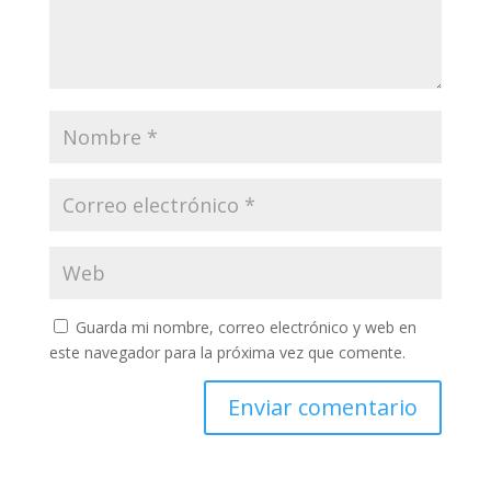
Guarda mi nombre, correo electrónico y web en
este navegador para la próxima vez que comente.