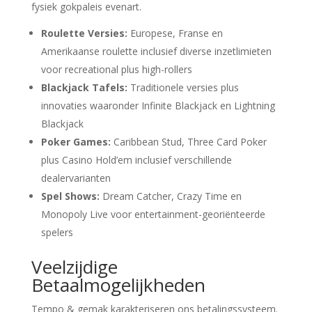
fysiek gokpaleis evenart.
Roulette Versies:
Europese, Franse en
Amerikaanse roulette inclusief diverse inzetlimieten
voor recreational plus high-rollers
Blackjack Tafels:
Traditionele versies plus
innovaties waaronder Infinite Blackjack en Lightning
Blackjack
Poker Games:
Caribbean Stud, Three Card Poker
plus Casino Hold’em inclusief verschillende
dealervarianten
Spel Shows:
Dream Catcher, Crazy Time en
Monopoly Live voor entertainment-georiënteerde
spelers
Veelzijdige
Betaalmogelijkheden
Tempo & gemak karakteriseren ons betalingssysteem.