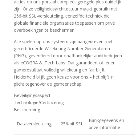
acties op ons portaal compleet geregeld plus duidelijk
zijn. Onze veiligheidsarchitectuur maakt gebruik met
256-bit SSL-versleuteling, eenzelfde techniek die
globale financiële organisaties toepassen om privé
overboekingen te beschermen.
Alle spelen op ons systeem zijn aangedreven met
gecertificeerde Willekeurig Number Generatoren
(RNG), geverifieerd door onafhankelijke auditbedrijven
als eCOGRA & iTech Labs. Dat garandeert of ieder
gameresultaat volledig willekeurig en fair blijft.
Helderheid blijft geen keuze voor ons – het blijft ‘n
plicht tegenover de gemeenschap.
Beveiligingsaspect
Technologie/Certificering
Bescherming
Bankgegevens en
Dataversleuteling
256-bit SSL
privé informatie