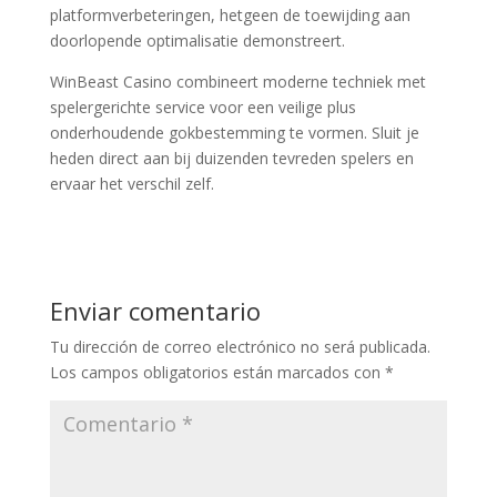
platformverbeteringen, hetgeen de toewijding aan
doorlopende optimalisatie demonstreert.
WinBeast Casino combineert moderne techniek met
spelergerichte service voor een veilige plus
onderhoudende gokbestemming te vormen. Sluit je
heden direct aan bij duizenden tevreden spelers en
ervaar het verschil zelf.
Enviar comentario
Tu dirección de correo electrónico no será publicada.
Los campos obligatorios están marcados con
*