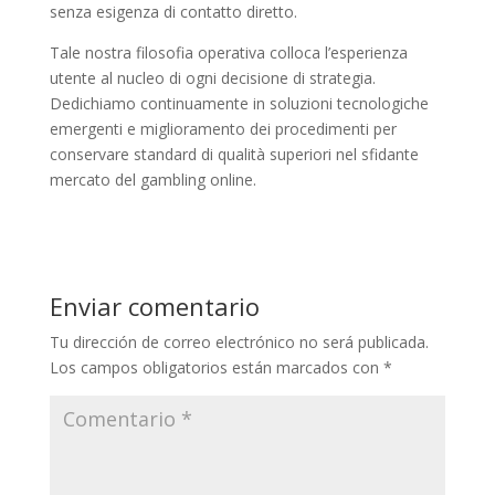
senza esigenza di contatto diretto.
Tale nostra filosofia operativa colloca l’esperienza
utente al nucleo di ogni decisione di strategia.
Dedichiamo continuamente in soluzioni tecnologiche
emergenti e miglioramento dei procedimenti per
conservare standard di qualità superiori nel sfidante
mercato del gambling online.
Enviar comentario
Tu dirección de correo electrónico no será publicada.
Los campos obligatorios están marcados con
*