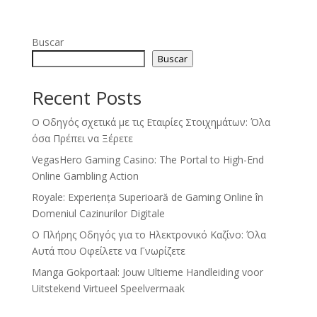
Buscar
Buscar
Recent Posts
Ο Οδηγός σχετικά με τις Εταιρίες Στοιχημάτων: Όλα
όσα Πρέπει να Ξέρετε
VegasHero Gaming Casino: The Portal to High-End
Online Gambling Action
Royale: Experiența Superioară de Gaming Online în
Domeniul Cazinurilor Digitale
Ο Πλήρης Οδηγός για το Ηλεκτρονικό Καζίνο: Όλα
Αυτά που Οφείλετε να Γνωρίζετε
Manga Gokportaal: Jouw Ultieme Handleiding voor
Uitstekend Virtueel Speelvermaak