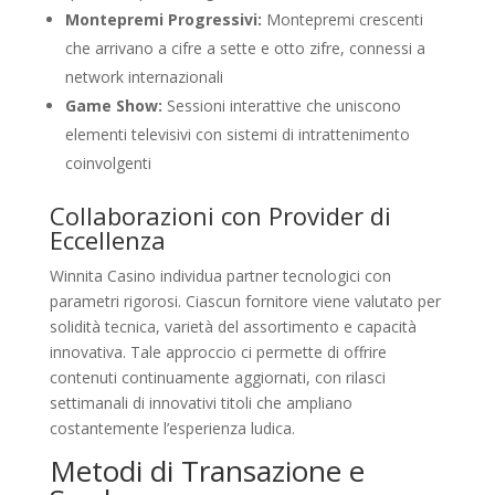
Montepremi Progressivi:
Montepremi crescenti
che arrivano a cifre a sette e otto zifre, connessi a
network internazionali
Game Show:
Sessioni interattive che uniscono
elementi televisivi con sistemi di intrattenimento
coinvolgenti
Collaborazioni con Provider di
Eccellenza
Winnita Casino individua partner tecnologici con
parametri rigorosi. Ciascun fornitore viene valutato per
solidità tecnica, varietà del assortimento e capacità
innovativa. Tale approccio ci permette di offrire
contenuti continuamente aggiornati, con rilasci
settimanali di innovativi titoli che ampliano
costantemente l’esperienza ludica.
Metodi di Transazione e