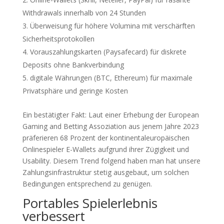
Withdrawals innerhalb von 24 Stunden
Überweisung für höhere Volumina mit verschärften
Sicherheitsprotokollen
Vorauszahlungskarten (Paysafecard) für diskrete
Deposits ohne Bankverbindung
digitale Währungen (BTC, Ethereum) für maximale
Privatsphäre und geringe Kosten
Ein bestätigter Fakt: Laut einer Erhebung der European
Gaming and Betting Assoziation aus jenem Jahre 2023
präferieren 68 Prozent der kontinentaleuropäischen
Onlinespieler E-Wallets aufgrund ihrer Zügigkeit und
Usability. Diesem Trend folgend haben man hat unsere
Zahlungsinfrastruktur stetig ausgebaut, um solchen
Bedingungen entsprechend zu genügen.
Portables Spielerlebnis
verbessert