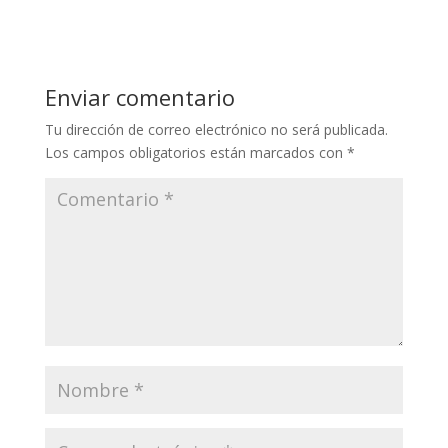
Enviar comentario
Tu dirección de correo electrónico no será publicada.
Los campos obligatorios están marcados con
*