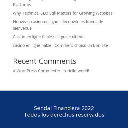
Platforms
Why Technical SEO Still Matters for Growing Websites
Nouveau casino en ligne : découvrir les bonus de
bienvenue
Casino en ligne fiable : Le guide ultime
casino en ligne fiable : Comment choisir un bon site
Recent Comments
A WordPress Commenter
en
Hello world!
Sendai Financiera 2022
Todos los derechos reservados