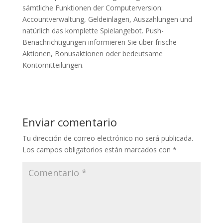
sämtliche Funktionen der Computerversion:
Accountverwaltung, Geldeinlagen, Auszahlungen und
natürlich das komplette Spielangebot. Push-
Benachrichtigungen informieren Sie über frische
Aktionen, Bonusaktionen oder bedeutsame
Kontomitteilungen.
Enviar comentario
Tu dirección de correo electrónico no será publicada.
Los campos obligatorios están marcados con
*