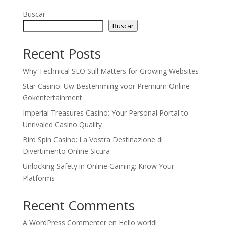
Buscar
Buscar
Recent Posts
Why Technical SEO Still Matters for Growing Websites
Star Casino: Uw Bestemming voor Premium Online
Gokentertainment
Imperial Treasures Casino: Your Personal Portal to
Unrivaled Casino Quality
Bird Spin Casino: La Vostra Destinazione di
Divertimento Online Sicura
Unlocking Safety in Online Gaming: Know Your
Platforms
Recent Comments
A WordPress Commenter
en
Hello world!