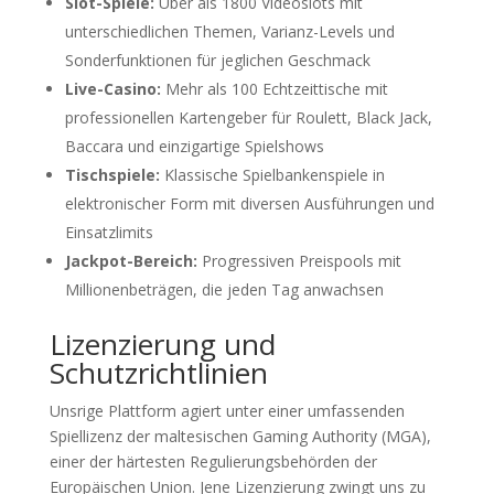
Slot-Spiele:
Über als 1800 Videoslots mit
unterschiedlichen Themen, Varianz-Levels und
Sonderfunktionen für jeglichen Geschmack
Live-Casino:
Mehr als 100 Echtzeittische mit
professionellen Kartengeber für Roulett, Black Jack,
Baccara und einzigartige Spielshows
Tischspiele:
Klassische Spielbankenspiele in
elektronischer Form mit diversen Ausführungen und
Einsatzlimits
Jackpot-Bereich:
Progressiven Preispools mit
Millionenbeträgen, die jeden Tag anwachsen
Lizenzierung und
Schutzrichtlinien
Unsrige Plattform agiert unter einer umfassenden
Spiellizenz der maltesischen Gaming Authority (MGA),
einer der härtesten Regulierungsbehörden der
Europäischen Union. Jene Lizenzierung zwingt uns zu