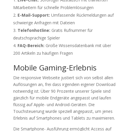
Mitarbeitern für schnelle Problemlösungen
E-Mail-Support:
Umfassende Rückmeldungen auf
schwierige Anfragen mit Dateien
Telefonhotline:
Gratis Rufnummer für
deutschsprachige Spieler
FAQ-Bereich:
Große Wissensdatenbank mit über
200 Artikeln zu häufigen Fragen
Mobile Gaming-Erlebnis
Die responsive Webseite justiert sich von selbst allen
Auflösungen an, frei dass irgendein eigener Download
notwendig ist. Über 90 Prozente unserer Spiele sind
gänzlich für mobile Endgeräte angepasst und laufen
flüssig auf Apple- und Android-Geräten. Die
Touchsteuerung wurde speziell angepasst, um jenes
Erlebnis auf Smartphones und Tablets zu maximieren.
Die Smartphone- Ausführung ermöglicht Access auf