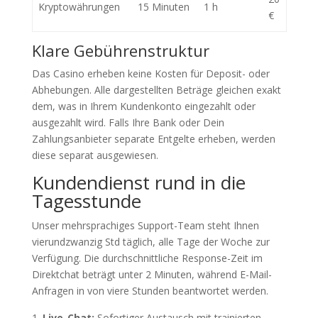
Kryptowährungen
15 Minuten
1 h
€
Klare Gebührenstruktur
Das Casino erheben keine Kosten für Deposit- oder
Abhebungen. Alle dargestellten Beträge gleichen exakt
dem, was in Ihrem Kundenkonto eingezahlt oder
ausgezahlt wird. Falls Ihre Bank oder Dein
Zahlungsanbieter separate Entgelte erheben, werden
diese separat ausgewiesen.
Kundendienst rund in die
Tagesstunde
Unser mehrsprachiges Support-Team steht Ihnen
vierundzwanzig Std täglich, alle Tage der Woche zur
Verfügung. Die durchschnittliche Response-Zeit im
Direktchat beträgt unter 2 Minuten, während E-Mail-
Anfragen in von viere Stunden beantwortet werden.
Live-Chat:
Sofortiger Austausch mit trainierten