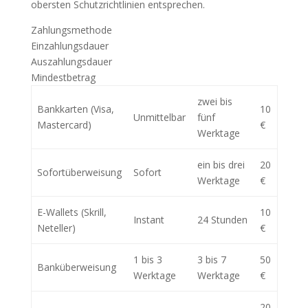
obersten Schutzrichtlinien entsprechen.
Zahlungsmethode
Einzahlungsdauer
Auszahlungsdauer
Mindestbetrag
zwei bis
Bankkarten (Visa,
10
Unmittelbar
fünf
Mastercard)
€
Werktage
ein bis drei
20
Sofortüberweisung
Sofort
Werktage
€
E-Wallets (Skrill,
10
Instant
24 Stunden
Neteller)
€
1 bis 3
3 bis 7
50
Banküberweisung
Werktage
Werktage
€
20