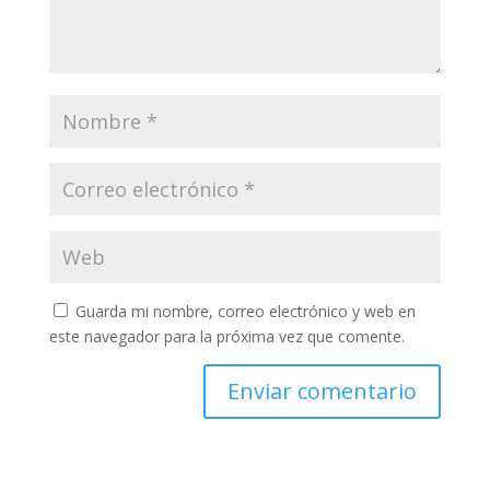
Guarda mi nombre, correo electrónico y web en
este navegador para la próxima vez que comente.