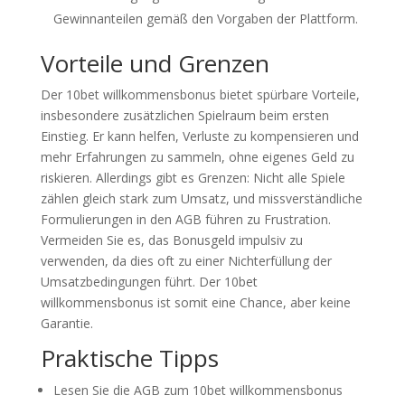
Gewinnanteilen gemäß den Vorgaben der Plattform.
Vorteile und Grenzen
Der 10bet willkommensbonus bietet spürbare Vorteile,
insbesondere zusätzlichen Spielraum beim ersten
Einstieg. Er kann helfen, Verluste zu kompensieren und
mehr Erfahrungen zu sammeln, ohne eigenes Geld zu
riskieren. Allerdings gibt es Grenzen: Nicht alle Spiele
zählen gleich stark zum Umsatz, und missverständliche
Formulierungen in den AGB führen zu Frustration.
Vermeiden Sie es, das Bonusgeld impulsiv zu
verwenden, da dies oft zu einer Nichterfüllung der
Umsatzbedingungen führt. Der 10bet
willkommensbonus ist somit eine Chance, aber keine
Garantie.
Praktische Tipps
Lesen Sie die AGB zum 10bet willkommensbonus