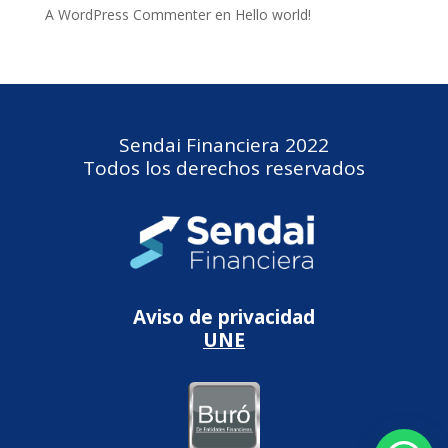
A WordPress Commenter
en
Hello world!
Sendai Financiera 2022
Todos los derechos reservados
Aviso de privacidad
UNE