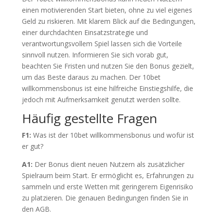
einen motivierenden Start bieten, ohne zu viel eigenes
Geld zu riskieren. Mit klarem Blick auf die Bedingungen,
einer durchdachten Einsatzstrategie und
verantwortungsvollem Spiel lassen sich die Vorteile
sinnvoll nutzen. Informieren Sie sich vorab gut,
beachten Sie Fristen und nutzen Sie den Bonus gezielt,
um das Beste daraus zu machen. Der 10bet
willkommensbonus ist eine hilfreiche Einstiegshilfe, die
jedoch mit Aufmerksamkeit genutzt werden sollte.
Häufig gestellte Fragen
F1:
Was ist der 10bet willkommensbonus und wofür ist
er gut?
A1:
Der Bonus dient neuen Nutzern als zusätzlicher
Spielraum beim Start. Er ermöglicht es, Erfahrungen zu
sammeln und erste Wetten mit geringerem Eigenrisiko
zu platzieren. Die genauen Bedingungen finden Sie in
den AGB.