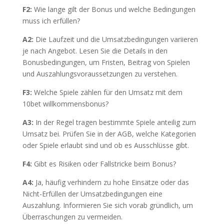
F2:
Wie lange gilt der Bonus und welche Bedingungen
muss ich erfüllen?
A2:
Die Laufzeit und die Umsatzbedingungen variieren
je nach Angebot. Lesen Sie die Details in den
Bonusbedingungen, um Fristen, Beitrag von Spielen
und Auszahlungsvoraussetzungen zu verstehen.
F3:
Welche Spiele zählen für den Umsatz mit dem
10bet willkommensbonus?
A3:
In der Regel tragen bestimmte Spiele anteilig zum
Umsatz bei. Prüfen Sie in der AGB, welche Kategorien
oder Spiele erlaubt sind und ob es Ausschlüsse gibt.
F4:
Gibt es Risiken oder Fallstricke beim Bonus?
A4:
Ja, häufig verhindern zu hohe Einsätze oder das
Nicht-Erfüllen der Umsatzbedingungen eine
Auszahlung. Informieren Sie sich vorab gründlich, um
Überraschungen zu vermeiden.