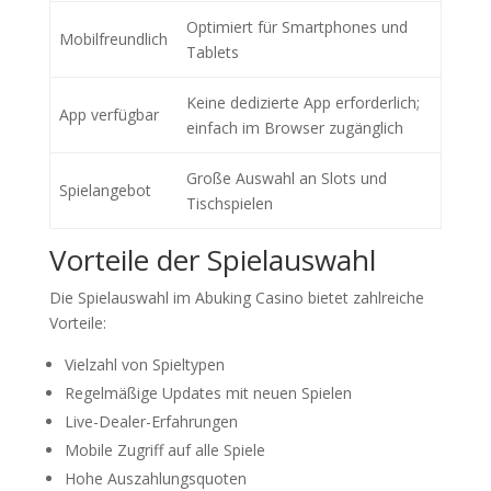
Optimiert für Smartphones und
Mobilfreundlich
Tablets
Keine dedizierte App erforderlich;
App verfügbar
einfach im Browser zugänglich
Große Auswahl an Slots und
Spielangebot
Tischspielen
Vorteile der Spielauswahl
Die Spielauswahl im Abuking Casino bietet zahlreiche
Vorteile:
Vielzahl von Spieltypen
Regelmäßige Updates mit neuen Spielen
Live-Dealer-Erfahrungen
Mobile Zugriff auf alle Spiele
Hohe Auszahlungsquoten