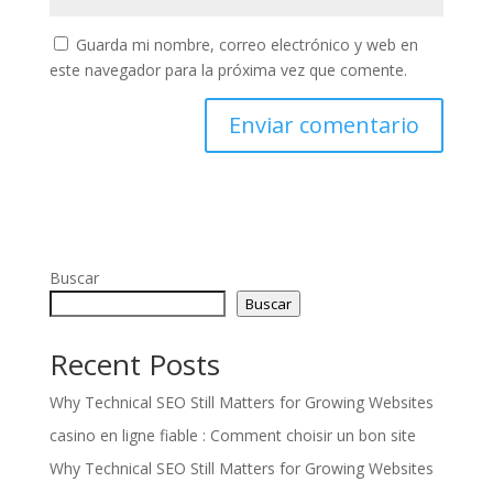
Guarda mi nombre, correo electrónico y web en
este navegador para la próxima vez que comente.
Buscar
Buscar
Recent Posts
Why Technical SEO Still Matters for Growing Websites
casino en ligne fiable : Comment choisir un bon site
Why Technical SEO Still Matters for Growing Websites