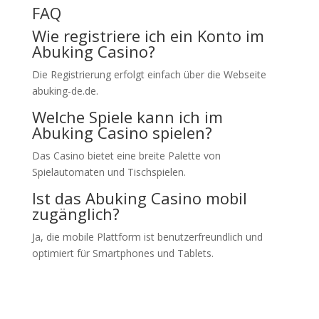
FAQ
Wie registriere ich ein Konto im
Abuking Casino?
Die Registrierung erfolgt einfach über die Webseite
abuking-de.de.
Welche Spiele kann ich im
Abuking Casino spielen?
Das Casino bietet eine breite Palette von
Spielautomaten und Tischspielen.
Ist das Abuking Casino mobil
zugänglich?
Ja, die mobile Plattform ist benutzerfreundlich und
optimiert für Smartphones und Tablets.