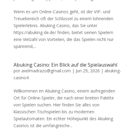
Wenn es um Online-Casinos geht, ist der VIP- und
Treuebereich oft der Schlüssel zu einem lohnenden
Spielerlebnis. Abuking Casino, das Sie unter
https://abuking-de.de/ finden, bietet seinen Spielern
eine Vielzahl von Vorteilen, die das Spielen nicht nur
spannend,...
Abuking Casino: Ein Blick auf die Spielauswahl
por
axelmadrazo@gmail.com
|
Jun 29, 2026
|
abuking-
casino4
Willkommen im Abuking Casino, einem aufregenden
Ort für Online-Spieler, die nach einer breiten Palette
von Spielen suchen. Hier finden Sie alles von
klassischen Tischspielen bis zu modernen
Spielautomaten. Ein echter Höhepunkt des Abuking
Casinos ist die umfangreiche...