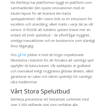
Via BetNinja har plattformen byggt en plattform som
sammanbinder den nyaste innovationen med en
intuitiv layout för att leverera den bästa
spelupplevelsen. Vårt casino leds av en entusiasm för
excellens och utveckling, vilket märks i varje del av vår
service. Vi förstår att nutidens spelare kräver mer än
endast ett brett spelutbud – de efterfrågar trygghet,
smidiga transaktioner och en kundservice som ständigt
finns tillgänglig.
Hos
gå hit
jobbar vi med de högst respekterade
tillverkarna i industrin för att försäkra att samtliga spel
uppfyller de bästa kraven. Vår webbplats är godkänd
och övervakad enligt noggranna globala direktiv, vilket
garanterar en säker och rättvis spelmiljö för samtliga
våra medlemmar.
Vårt Stora Spelutbud
BetNinja presenterar ett fantastiskt sortiment med
över 3 000 skiftande spel som omfattar alla