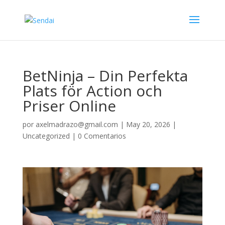
BetNinja – Din Perfekta
Plats för Action och
Priser Online
por
axelmadrazo@gmail.com
|
May 20, 2026
|
Uncategorized
|
0 Comentarios