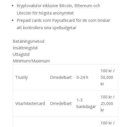
Kryptovalutor inklusive Bitcoin, Ethereum och
Litecoin för högsta anonymitet
Prepaid cards som Paysafecard för de som önskar
att kontrollera sina spelbudgetar
Betalningsmetod
Insättningstid
Uttagstid
Minimum/Maximum
100 kr /
Trustly
Omedelbart
0-24 h
50,000
kr
100 kr /
1-3
Visa/Mastercard
Omedelbart
25,000
bankdagar
kr
100 kr /