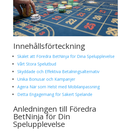
Innehållsförteckning
Skälet att Föredra BetNinja för Dina Spelupplevelse
Vårt Stora Spelutbud
Skyddade och Effektiva Betalningsalternativ
Unika Bonusar och Kampanjer
Agera När som Helst med Mobilanpassning
Detta Engagemang för Säkert Spelande
Anledningen till Föredra
BetNinja för Din
Spelupplevelse