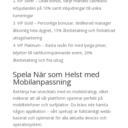
VIP Silver – Ökad bonus, varje månads cashback-
erbjudanden på 10% samt inbjudningar till unika
turneringar
VIP Gold – Personliga bonusar, dedikerad manager
åtkomlig hela dygnet, 15% återbetalning och förbättrad
uttagshantering
VIP Platinum – Bästa nivån för med lyxiga priser,
biljetter till världsomspännande event, 20%
återbetalning och fria uttag
Spela När som Helst med
Mobilanpassning
BetNinja har utvecklats med en mobilstrategi, vilket
indikerar att all vår plattform opererar perfekt på
mobiltelefoner och surfplattor. Du krävs inte hämta
någon applikation – vårt spelsajt är fullständigt webb-
baserat och optimerat för alla aktuella devices och
operativsystem.