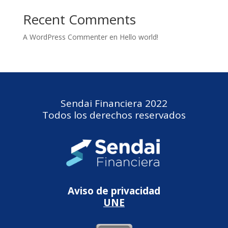
Recent Comments
A WordPress Commenter
en
Hello world!
Sendai Financiera 2022
Todos los derechos reservados
Aviso de privacidad
UNE