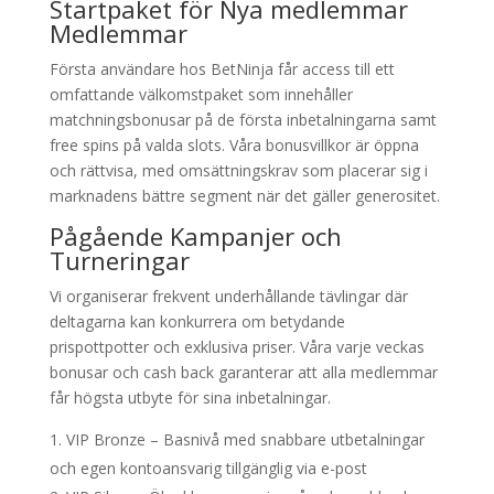
Startpaket för Nya medlemmar
Medlemmar
Första användare hos BetNinja får access till ett
omfattande välkomstpaket som innehåller
matchningsbonusar på de första inbetalningarna samt
free spins på valda slots. Våra bonusvillkor är öppna
och rättvisa, med omsättningskrav som placerar sig i
marknadens bättre segment när det gäller generositet.
Pågående Kampanjer och
Turneringar
Vi organiserar frekvent underhållande tävlingar där
deltagarna kan konkurrera om betydande
prispottpotter och exklusiva priser. Våra varje veckas
bonusar och cash back garanterar att alla medlemmar
får högsta utbyte för sina inbetalningar.
VIP Bronze – Basnivå med snabbare utbetalningar
och egen kontoansvarig tillgänglig via e-post