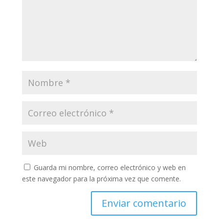
Guarda mi nombre, correo electrónico y web en
este navegador para la próxima vez que comente.