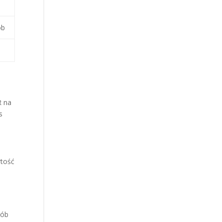
ób
R na
s
rtość
dób