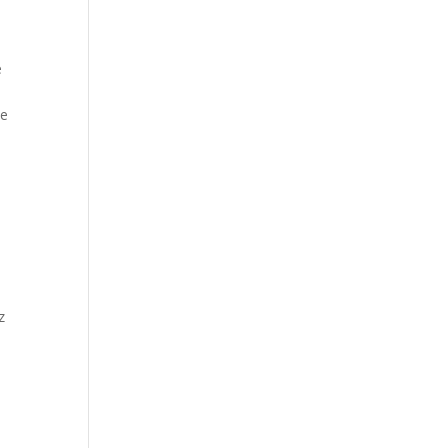
e
ne
z