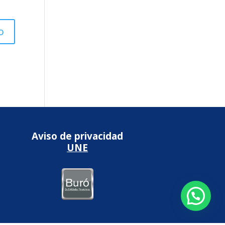
Aviso de privacidad
UNE