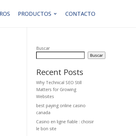
ROS
PRODUCTOS
CONTACTO
Buscar
Buscar
Recent Posts
Why Technical SEO Still
Matters for Growing
Websites
best paying online casino
canada
Casino en ligne fiable : choisir
le bon site