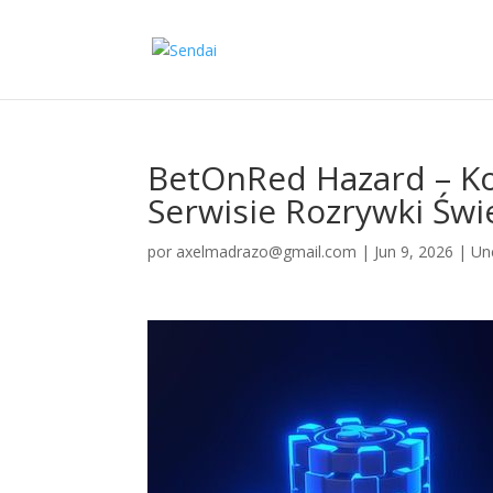
BetOnRed Hazard – K
Serwisie Rozrywki Świ
por
axelmadrazo@gmail.com
|
Jun 9, 2026
|
Un