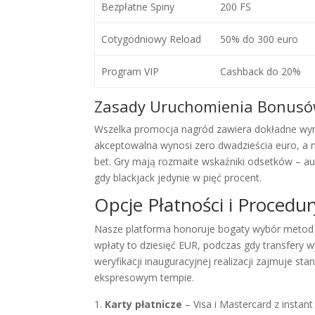
Bezpłatne Spiny
200 FS
Cotygodniowy Reload
50% do 300 euro
Program VIP
Cashback do 20%
Zasady Uruchomienia Bonus
Wszelka promocja nagród zawiera dokładne wy
akceptowalna wynosi zero dwadzieścia euro, a 
bet. Gry mają rozmaite wskaźniki odsetków – aut
gdy blackjack jedynie w pięć procent.
Opcje Płatności i Procedu
Nasze platforma honoruje bogaty wybór metod 
wpłaty to dziesięć EUR, podczas gdy transfer
weryfikacji inauguracyjnej realizacji zajmuje 
ekspresowym tempie.
Karty płatnicze
– Visa i Mastercard z insta