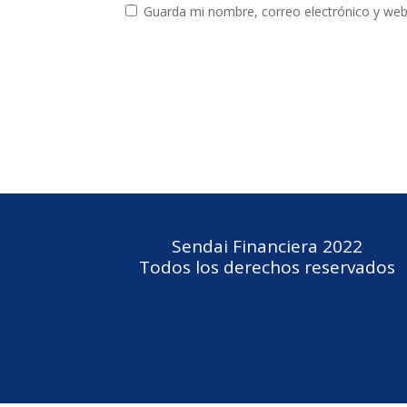
Guarda mi nombre, correo electrónico y web
Sendai Financiera 2022
Todos los derechos reservados