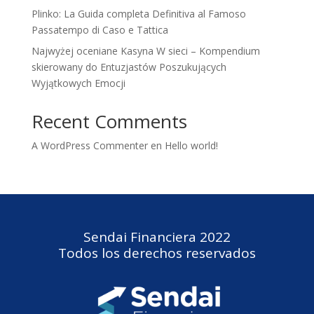
Plinko: La Guida completa Definitiva al Famoso
Passatempo di Caso e Tattica
Najwyżej oceniane Kasyna W sieci – Kompendium
skierowany do Entuzjastów Poszukujących
Wyjątkowych Emocji
Recent Comments
A WordPress Commenter
en
Hello world!
Sendai Financiera 2022
Todos los derechos reservados