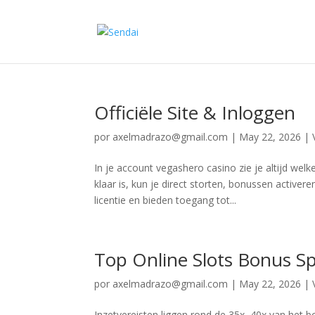
Officiële Site & Inloggen
por
axelmadrazo@gmail.com
|
May 22, 2026
|
In je account vegashero casino zie je altijd welke
klaar is, kun je direct storten, bonussen activ
licentie en bieden toegang tot...
Top Online Slots Bonus S
por
axelmadrazo@gmail.com
|
May 22, 2026
|
Inzetvereisten liggen rond de 35x–40x van het b