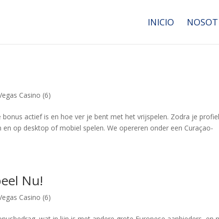
INICIO
NOSOT
Vegas Casino (6)
 bonus actief is en hoe ver je bent met het vrijspelen. Zodra je profie
eren en op desktop of mobiel spelen. We opereren onder een Curaçao-
peel Nu!
Vegas Casino (6)
onusbedrag, wat in lijn is met andere grote Europese aanbieders, en n