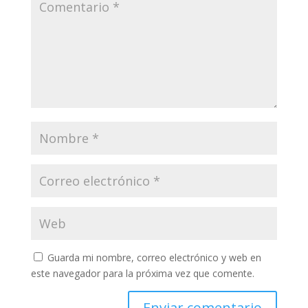
Guarda mi nombre, correo electrónico y web en
este navegador para la próxima vez que comente.