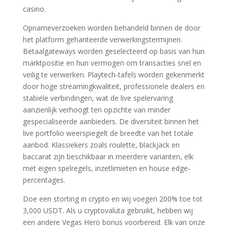
casino.
Opnameverzoeken worden behandeld binnen de door
het platform gehanteerde verwerkingstermijnen.
Betaalgateways worden geselecteerd op basis van hun
marktpositie en hun vermogen om transacties snel en
veilig te verwerken. Playtech-tafels worden gekenmerkt
door hoge streamingkwaliteit, professionele dealers en
stabiele verbindingen, wat de live spelervaring
aanzienlijk verhoogt ten opzichte van minder
gespecialiseerde aanbieders. De diversiteit binnen het
live portfolio weerspiegelt de breedte van het totale
aanbod. Klassiekers zoals roulette, blackjack en
baccarat zijn beschikbaar in meerdere varianten, elk
met eigen spelregels, inzetlimieten en house edge-
percentages.
Doe een storting in crypto en wij voegen 200% toe tot
3,000 USDT. Als u cryptovaluta gebruikt, hebben wij
een andere Vegas Hero bonus voorbereid. Elk van onze