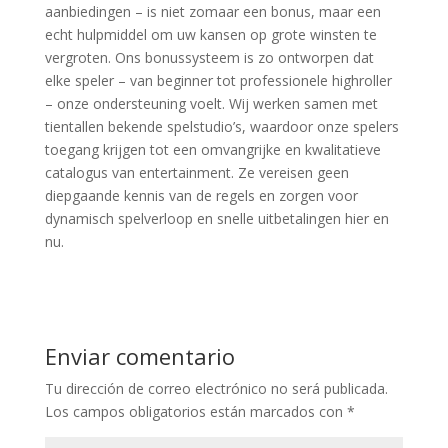
aanbiedingen – is niet zomaar een bonus, maar een
echt hulpmiddel om uw kansen op grote winsten te
vergroten. Ons bonussysteem is zo ontworpen dat
elke speler – van beginner tot professionele highroller
– onze ondersteuning voelt. Wij werken samen met
tientallen bekende spelstudio’s, waardoor onze spelers
toegang krijgen tot een omvangrijke en kwalitatieve
catalogus van entertainment. Ze vereisen geen
diepgaande kennis van de regels en zorgen voor
dynamisch spelverloop en snelle uitbetalingen hier en
nu.
Enviar comentario
Tu dirección de correo electrónico no será publicada.
Los campos obligatorios están marcados con
*