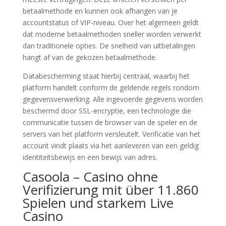
betaalmethode en kunnen ook afhangen van je
accountstatus of VIP-niveau. Over het algemeen geldt
dat moderne betaalmethoden sneller worden verwerkt
dan traditionele opties. De snelheid van uitbetalingen
hangt af van de gekozen betaalmethode.
Databescherming staat hierbij centraal, waarbij het
platform handelt conform de geldende regels rondom
gegevensverwerking. Alle ingevoerde gegevens worden
beschermd door SSL-encryptie, een technologie die
communicatie tussen de browser van de speler en de
servers van het platform versleutelt. Verificatie van het
account vindt plaats via het aanleveren van een geldig
identiteitsbewijs en een bewijs van adres.
Casoola – Casino ohne
Verifizierung mit über 11.860
Spielen und starkem Live
Casino