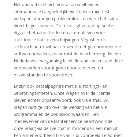
Het aanbod richt zich vooral op snelheid en
internationale toegankelijkheid. Tijdens mijn test
verliepen stortingen probleemloos en werd het saldo
direct bijgeschreven. De focus ligt vooral op snelle
digitale betaalmethoden en alternatieven voor
traditionele bankoverschrijvingen. Vegashero is
technisch betrouwbaar en werkt met gerenommeerde
softwareproviders, maar mist de bescherming die een
Nederlandse vergunning biedt. Ik raad spelers aan deze
voorwaarden vooraf goed door te nemen om
misverstanden te voorkomen.
Er zijn ook betaalpagina’s met alle stortings- en
uitbetalingslimieten. Onze vragen over de licentie
bleven echter onbeantwoord, ook via e-mail. Wij
kregen nuttige info over de werking van het VIP
programma en de bonusvoorwaarden. Een
medewerker van de klantenservice beantwoordde
onze vraag via de live chat in minder dan een minuut.
Een ander voorbeeld hiervan is bijvoorbeeld LegionBet