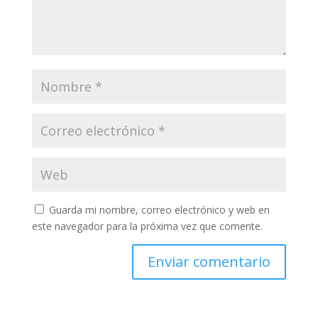
Guarda mi nombre, correo electrónico y web en
este navegador para la próxima vez que comente.