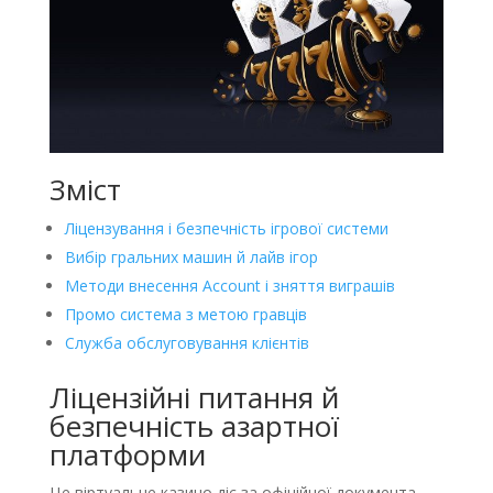
Зміст
Ліцензування і безпечність ігрової системи
Вибір гральних машин й лайв ігор
Методи внесення Account і зняття виграшів
Промо система з метою гравців
Служба обслуговування клієнтів
Ліцензійні питання й
безпечність азартної
платформи
Це віртуальне казино діє за офіційної документа