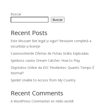
Buscar
Buscar
Recent Posts
Este Mozzart Bet legal și sigur? Revizuire completă a
securității și licenței
Casinosolverde Ofertas de Fichas Grátis Explicadas
Spinboss casino Dream Catcher: How to Play
Depósitos Online da ESC Pendentes: Quanto Tempo É
Normal?
Spinbit Unable to Access from My Country
Recent Comments
A WordPress Commenter
en
Hello world!