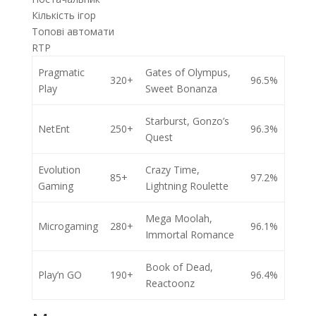
Кількість ігор
Топові автомати
RTP
Pragmatic
Gates of Olympus,
320+
96.5%
Play
Sweet Bonanza
Starburst, Gonzo’s
NetEnt
250+
96.3%
Quest
Evolution
Crazy Time,
85+
97.2%
Gaming
Lightning Roulette
Mega Moolah,
Microgaming
280+
96.1%
Immortal Romance
Book of Dead,
Play’n GO
190+
96.4%
Reactoonz