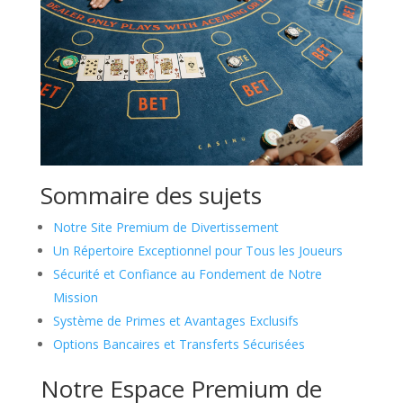
Sommaire des sujets
Notre Site Premium de Divertissement
Un Répertoire Exceptionnel pour Tous les Joueurs
Sécurité et Confiance au Fondement de Notre
Mission
Système de Primes et Avantages Exclusifs
Options Bancaires et Transferts Sécurisées
Notre Espace Premium de