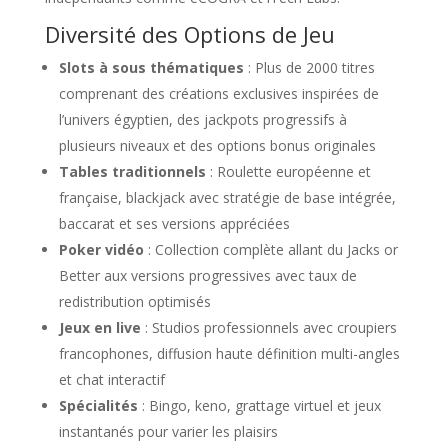
Diversité des Options de Jeu
Slots à sous thématiques
: Plus de 2000 titres
comprenant des créations exclusives inspirées de
l’univers égyptien, des jackpots progressifs à
plusieurs niveaux et des options bonus originales
Tables traditionnels
: Roulette européenne et
française, blackjack avec stratégie de base intégrée,
baccarat et ses versions appréciées
Poker vidéo
: Collection complète allant du Jacks or
Better aux versions progressives avec taux de
redistribution optimisés
Jeux en live
: Studios professionnels avec croupiers
francophones, diffusion haute définition multi-angles
et chat interactif
Spécialités
: Bingo, keno, grattage virtuel et jeux
instantanés pour varier les plaisirs