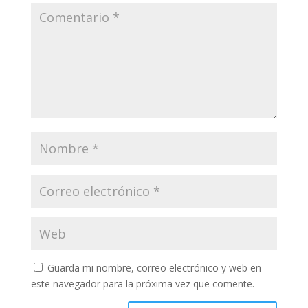
Guarda mi nombre, correo electrónico y web en
este navegador para la próxima vez que comente.