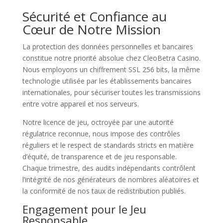
Sécurité et Confiance au
Cœur de Notre Mission
La protection des données personnelles et bancaires
constitue notre priorité absolue chez CleoBetra Casino.
Nous employons un chiffrement SSL 256 bits, la même
technologie utilisée par les établissements bancaires
internationales, pour sécuriser toutes les transmissions
entre votre appareil et nos serveurs.
Notre licence de jeu, octroyée par une autorité
régulatrice reconnue, nous impose des contrôles
réguliers et le respect de standards stricts en matière
d’équité, de transparence et de jeu responsable.
Chaque trimestre, des audits indépendants contrôlent
l’intégrité de nos générateurs de nombres aléatoires et
la conformité de nos taux de redistribution publiés.
Engagement pour le Jeu
Responsable