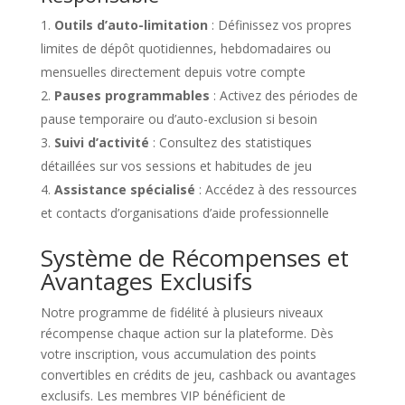
Outils d’auto-limitation
: Définissez vos propres
limites de dépôt quotidiennes, hebdomadaires ou
mensuelles directement depuis votre compte
Pauses programmables
: Activez des périodes de
pause temporaire ou d’auto-exclusion si besoin
Suivi d’activité
: Consultez des statistiques
détaillées sur vos sessions et habitudes de jeu
Assistance spécialisé
: Accédez à des ressources
et contacts d’organisations d’aide professionnelle
Système de Récompenses et
Avantages Exclusifs
Notre programme de fidélité à plusieurs niveaux
récompense chaque action sur la plateforme. Dès
votre inscription, vous accumulation des points
convertibles en crédits de jeu, cashback ou avantages
exclusifs. Les membres VIP bénéficient de