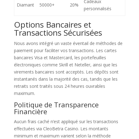
Cadeaux
Diamant
50000+
20%
personnalisés
Options Bancaires et
Transactions Sécurisées
Nous avons intégré un vaste éventail de méthodes de
paiement pour faciliter vos transactions. Les cartes
bancaires Visa et Mastercard, les portefeuilles
électroniques comme Skrill et Neteller, ainsi que les
virements bancaires sont acceptés. Les dépôts sont
instantanés dans la majorité des cas, tandis que les
retraits sont traités sous 24 heures ouvrables
maximum.
Politique de Transparence
Financière
Aucun frais caché n’est appliqué sur les transactions
effectuées via CleoBetra Casino. Les montants
minimum et maximum varient selon la méthode