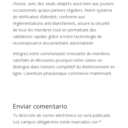
choisie, avec des seuils adaptés aussi bien aux joueurs
occasionnels qu’aux parieurs réguliers. Notre système
de vérification d’identité, conforme aux
réglementations anti-blanchiment, assure la sécurité
de tous les membres tout en permettant des
validations rapides grâce à notre technologie de
reconnaissance documentaire automatisée.
Intégrez notre communauté croissante de membres
satisfaits et découvrez pourquoi notre casino se
distingue dans l’univers compétitif du divertissement en
ligne. L’aventure pharaonique commence maintenant.
Enviar comentario
Tu dirección de correo electrónico no será publicada.
Los campos obligatorios están marcados con
*