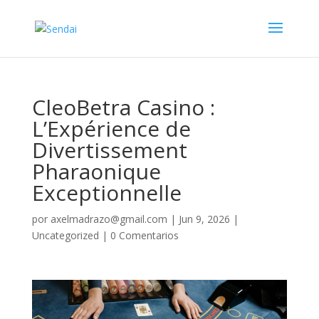
CleoBetra Casino :
L’Expérience de
Divertissement
Pharaonique
Exceptionnelle
por
axelmadrazo@gmail.com
|
Jun 9, 2026
|
Uncategorized
|
0 Comentarios