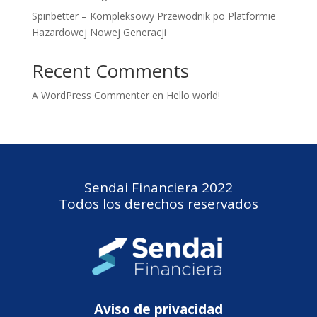
Spinbetter – Kompleksowy Przewodnik po Platformie
Hazardowej Nowej Generacji
Recent Comments
A WordPress Commenter
en
Hello world!
Sendai Financiera 2022
Todos los derechos reservados
Aviso de privacidad