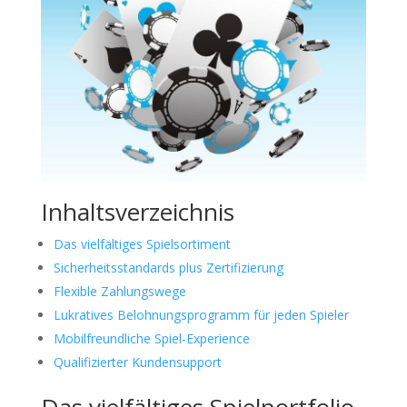
Inhaltsverzeichnis
Das vielfältiges Spielsortiment
Sicherheitsstandards plus Zertifizierung
Flexible Zahlungswege
Lukratives Belohnungsprogramm für jeden Spieler
Mobilfreundliche Spiel-Experience
Qualifizierter Kundensupport