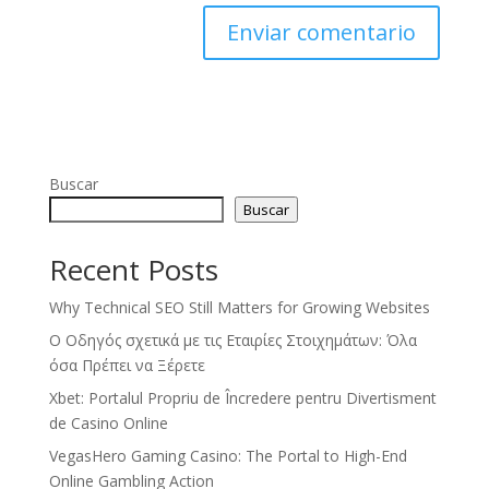
Buscar
Buscar
Recent Posts
Why Technical SEO Still Matters for Growing Websites
Ο Οδηγός σχετικά με τις Εταιρίες Στοιχημάτων: Όλα
όσα Πρέπει να Ξέρετε
Xbet: Portalul Propriu de Încredere pentru Divertisment
de Casino Online
VegasHero Gaming Casino: The Portal to High-End
Online Gambling Action