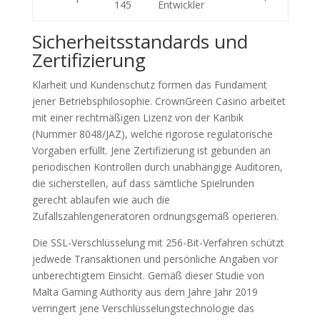
145
Entwickler
Sicherheitsstandards und
Zertifizierung
Klarheit und Kundenschutz formen das Fundament
jener Betriebsphilosophie. CrownGreen Casino arbeitet
mit einer rechtmäßigen Lizenz von der Karibik
(Nummer 8048/JAZ), welche rigorose regulatorische
Vorgaben erfüllt. Jene Zertifizierung ist gebunden an
periodischen Kontrollen durch unabhängige Auditoren,
die sicherstellen, auf dass sämtliche Spielrunden
gerecht ablaufen wie auch die
Zufallszahlengeneratoren ordnungsgemäß operieren.
Die SSL-Verschlüsselung mit 256-Bit-Verfahren schützt
jedwede Transaktionen und persönliche Angaben vor
unberechtigtem Einsicht. Gemäß dieser Studie von
Malta Gaming Authority aus dem Jahre Jahr 2019
verringert jene Verschlüsselungstechnologie das