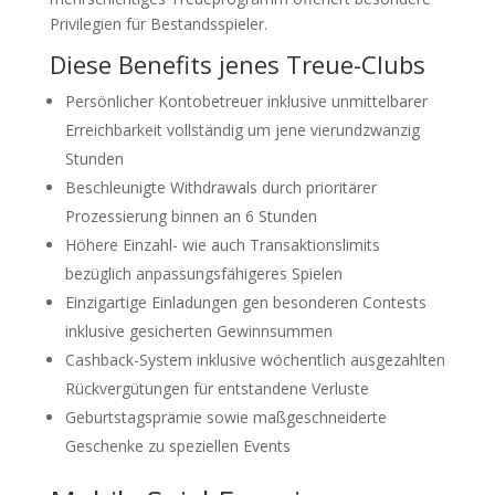
Privilegien für Bestandsspieler.
Diese Benefits jenes Treue-Clubs
Persönlicher Kontobetreuer inklusive unmittelbarer
Erreichbarkeit vollständig um jene vierundzwanzig
Stunden
Beschleunigte Withdrawals durch prioritärer
Prozessierung binnen an 6 Stunden
Höhere Einzahl- wie auch Transaktionslimits
bezüglich anpassungsfähigeres Spielen
Einzigartige Einladungen gen besonderen Contests
inklusive gesicherten Gewinnsummen
Cashback-System inklusive wöchentlich ausgezahlten
Rückvergütungen für entstandene Verluste
Geburtstagsprämie sowie maßgeschneiderte
Geschenke zu speziellen Events