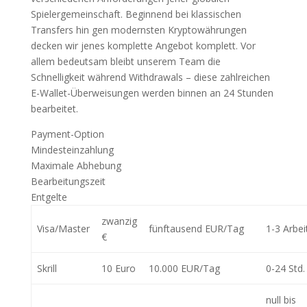
Spielergemeinschaft. Beginnend bei klassischen
Transfers hin gen modernsten Kryptowährungen
decken wir jenes komplette Angebot komplett. Vor
allem bedeutsam bleibt unserem Team die
Schnelligkeit während Withdrawals – diese zahlreichen
E-Wallet-Überweisungen werden binnen an 24 Stunden
bearbeitet.
Payment-Option
Mindesteinzahlung
Maximale Abhebung
Bearbeitungszeit
Entgelte
zwanzig
Visa/Master
fünftausend EUR/Tag
1-3 Arbei
€
Skrill
10 Euro
10.000 EUR/Tag
0-24 Std.
null bis