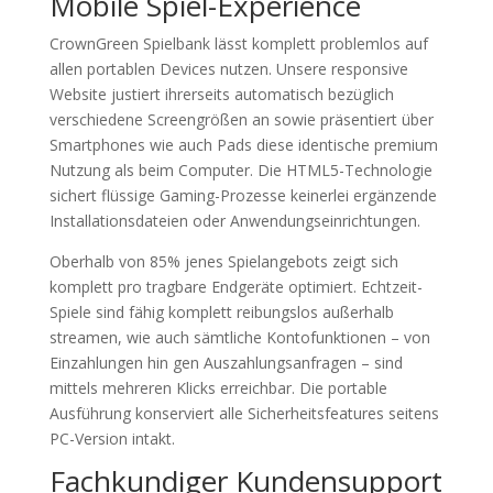
Mobile Spiel-Experience
CrownGreen Spielbank lässt komplett problemlos auf
allen portablen Devices nutzen. Unsere responsive
Website justiert ihrerseits automatisch bezüglich
verschiedene Screengrößen an sowie präsentiert über
Smartphones wie auch Pads diese identische premium
Nutzung als beim Computer. Die HTML5-Technologie
sichert flüssige Gaming-Prozesse keinerlei ergänzende
Installationsdateien oder Anwendungseinrichtungen.
Oberhalb von 85% jenes Spielangebots zeigt sich
komplett pro tragbare Endgeräte optimiert. Echtzeit-
Spiele sind fähig komplett reibungslos außerhalb
streamen, wie auch sämtliche Kontofunktionen – von
Einzahlungen hin gen Auszahlungsanfragen – sind
mittels mehreren Klicks erreichbar. Die portable
Ausführung konserviert alle Sicherheitsfeatures seitens
PC-Version intakt.
Fachkundiger Kundensupport