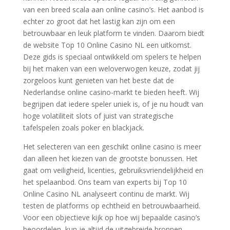
van een breed scala aan online casino’s. Het aanbod is
echter zo groot dat het lastig kan zijn om een
betrouwbaar en leuk platform te vinden. Daarom biedt
de website Top 10 Online Casino NL een uitkomst.
Deze gids is speciaal ontwikkeld om spelers te helpen
bij het maken van een weloverwogen keuze, zodat jij
zorgeloos kunt genieten van het beste dat de
Nederlandse online casino-markt te bieden heeft. Wij
begrijpen dat iedere speler uniek is, of je nu houdt van
hoge volatiliteit slots of juist van strategische
tafelspelen zoals poker en blackjack.
Het selecteren van een geschikt online casino is meer
dan alleen het kiezen van de grootste bonussen. Het
gaat om veiligheid, licenties, gebruiksvriendelijkheid en
het spelaanbod. Ons team van experts bij Top 10
Online Casino NL analyseert continu de markt. Wij
testen de platforms op echtheid en betrouwbaarheid.
Voor een objectieve kijk op hoe wij bepaalde casino’s
beoordelen, kun je altijd de uitgebreide bronnen