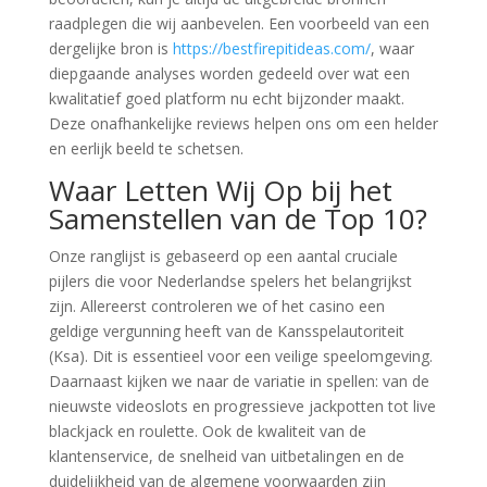
raadplegen die wij aanbevelen. Een voorbeeld van een
dergelijke bron is
https://bestfirepitideas.com/
, waar
diepgaande analyses worden gedeeld over wat een
kwalitatief goed platform nu echt bijzonder maakt.
Deze onafhankelijke reviews helpen ons om een helder
en eerlijk beeld te schetsen.
Waar Letten Wij Op bij het
Samenstellen van de Top 10?
Onze ranglijst is gebaseerd op een aantal cruciale
pijlers die voor Nederlandse spelers het belangrijkst
zijn. Allereerst controleren we of het casino een
geldige vergunning heeft van de Kansspelautoriteit
(Ksa). Dit is essentieel voor een veilige speelomgeving.
Daarnaast kijken we naar de variatie in spellen: van de
nieuwste videoslots en progressieve jackpotten tot live
blackjack en roulette. Ook de kwaliteit van de
klantenservice, de snelheid van uitbetalingen en de
duidelijkheid van de algemene voorwaarden zijn