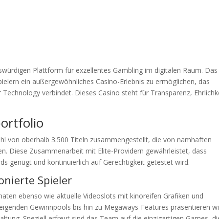
swürdigen Plattform für exzellentes Gambling im digitalen Raum. Das
elern ein außergewöhnliches Casino-Erlebnis zu ermöglichen, das
r Technology verbindet. Dieses Casino steht für Transparenz, Ehrlichk
ortfolio
hl von oberhalb 3.500 Titeln zusammengestellt, die von namhaften
en. Diese Zusammenarbeit mit Elite-Providern gewährleistet, dass
s genügt und kontinuierlich auf Gerechtigkeit getestet wird.
onierte Spieler
aten ebenso wie aktuelle Videoslots mit kinoreifen Grafiken und
teigenden Gewinnpools bis hin zu Megaways-Features präsentieren wi
tung. Speziell erfreut sind das Team auf die einzigartigen Games, di