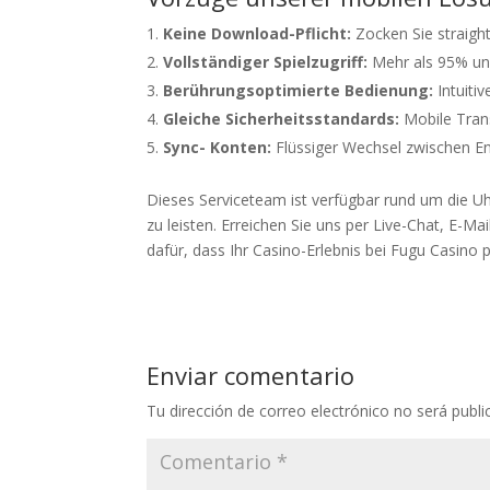
Keine Download-Pflicht:
Zocken Sie straigh
Vollständiger Spielzugriff:
Mehr als 95% uns
Berührungsoptimierte Bedienung:
Intuitiv
Gleiche Sicherheitsstandards:
Mobile Tran
Sync- Konten:
Flüssiger Wechsel zwischen En
Dieses Serviceteam ist verfügbar rund um die Uhr
zu leisten. Erreichen Sie uns per Live-Chat, E-M
dafür, dass Ihr Casino-Erlebnis bei Fugu Casino 
Enviar comentario
Tu dirección de correo electrónico no será publi