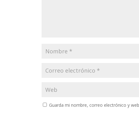
Guarda mi nombre, correo electrónico y web