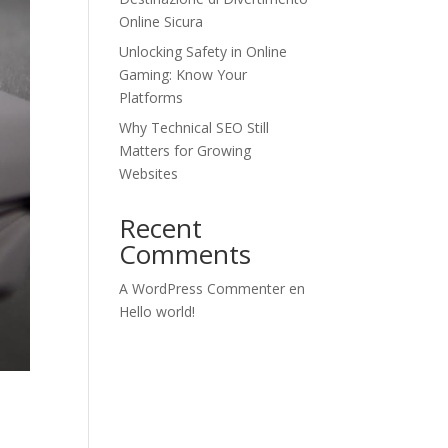
Online Sicura
Unlocking Safety in Online
Gaming: Know Your
Platforms
Why Technical SEO Still
Matters for Growing
Websites
Recent
Comments
A WordPress Commenter
en
Hello world!